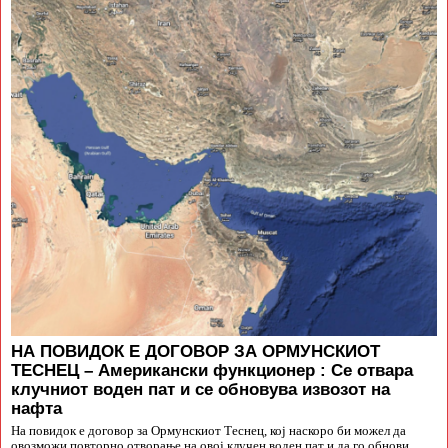
НА ПОВИДОК Е ДОГОВОР ЗА ОРМУНСКИОТ
ТЕСНЕЦ – Американски функционер : Се отвара
клучниот воден пат и се обновува извозот на
нафта
На повидок е договор за Ормунскиот Теснец, кој наскоро би можел да
овозможи повторно отворање на овој клучен воден пат и да го обнови