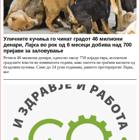
Уличните кучиња го чинат градот 46 милиони
денари, Лајка во рок од 6 месеци добива над 700
пријави за заловување
Речиси 46 милиони денари, односно околу 750 илјади евра, исплатиле
градските власти во изминатата година, како оштета на граѓани каснати од
бездомни кучиња. Само до 24 јуни годинава, јавното претпријатие Лајка,
кое