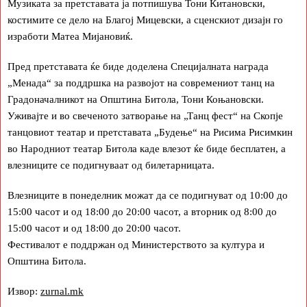
Музиката за претставата ја потпишува Тони Китановски,
костимите се дело на Благој Мицевски, а сценскиот дизајн го
изработи Матеа Мијановиќ.
Пред претставата ќе биде доделена Специјалната награда
„Менада“ за поддршка на развојот на современиот танц на
Градоначалникот на Општина Битола, Тони Коњановски.
Уживајте и во свеченото затворање на „Танц фест“ на Скопје
танцовиот театар и претставата „Будење“ на Рисима Рисимкин
во Народниот театар Битола каде влезот ќе биде бесплатен, а
влезниците се подигнуваат од билетарницата.
Влезниците в понеделник можат да се подигнуват од 10:00 до
15:00 часот и од 18:00 до 20:00 часот, а вторник од 8:00 до
15:00 часот и од 18:00 до 20:00 часот.
Фестивалот е поддржан од Министерството за култура и
Општина Битола.
Извор:
zurnal.mk