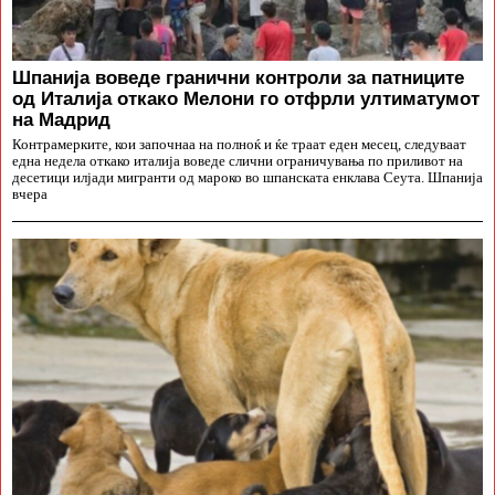
Шпанија воведе гранични контроли за патниците
од Италија откако Мелони го отфрли ултиматумот
на Мадрид
Контрамерките, кои започнаа на полноќ и ќе траат еден месец, следуваат
една недела откако италија воведе слични ограничувања по приливот на
десетици илјади мигранти од мароко во шпанската енклава Сеута. Шпанија
вчера