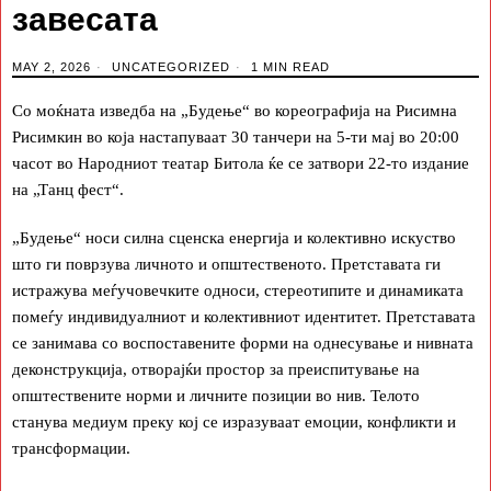
завесата
MAY 2, 2026
UNCATEGORIZED
1 MIN READ
Со моќната изведба на „Будење“ во кореографија на Рисимна
Рисимкин во која настапуваат 30 танчери на 5-ти мај во 20:00
часот во Народниот театар Битола ќе се затвори 22-то издание
на „Танц фест“.
„Будење“ носи силна сценска енергија и колективно искуство
што ги поврзува личното и општественото. Претставата ги
истражува меѓучовечките односи, стереотипите и динамиката
помеѓу индивидуалниот и колективниот идентитет. Претставата
се занимава со воспоставените форми на однесување и нивната
деконструкција, отворајќи простор за преиспитување на
општествените норми и личните позиции во нив. Телото
станува медиум преку кој се изразуваат емоции, конфликти и
трансформации.