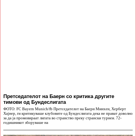
Претседателот на Баерн со критика другите
тимови од Бундеслигата
ФОТО: FC Bayern Munich/fb Претседателот на Баерн Минхен, Херберт
Хајнер, ги критикуваше клубовите од Бундеслигата дека не прават доволно
за да ја промовираат лигата во странство преку странски турнеи. 72-
годишникот зборуваше на