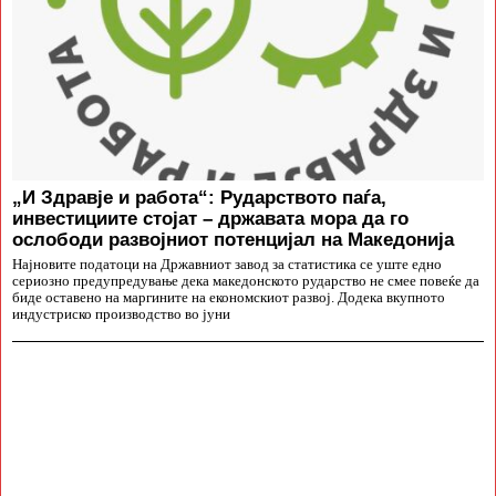
„И Здравје и работа“: Рударството паѓа,
инвестициите стојат – државата мора да го
ослободи развојниот потенцијал на Македонија
Најновите податоци на Државниот завод за статистика се уште едно
сериозно предупредување дека македонското рударство не смее повеќе да
биде оставено на маргините на економскиот развој. Додека вкупното
индустриско производство во јуни