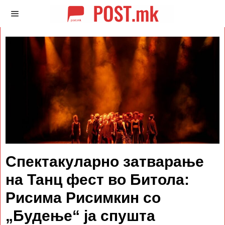
Спектакуларно затварање
на Танц фест во Битола:
Рисима Рисимкин со
„Будење“ ја спушта