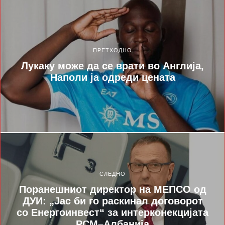
ПРЕТХОДНО
Лукаку може да се врати во Англија,
Наполи ја одреди цената
СЛЕДНО
Поранешниот директор на МЕПСО од
ДУИ: „Јас би го раскинал договорот
со Енергоинвест“ за интерконекцијата
РСМ–Албанија