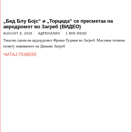
„Бед Блу Бојс“ и „Торцида“ се пресметаа на
аеродромот во Загреб (ВИДЕО)
AUGUST 8, 2026
АДРЕНАЛИН
1 MIN READ
Ужасни сцени на ардордомот Фрањо Туџман во Загреб. Масовна тепачка
помеѓу навивачите на Динамо Загреб
ЧИТАЈ ПОВЕЌЕ