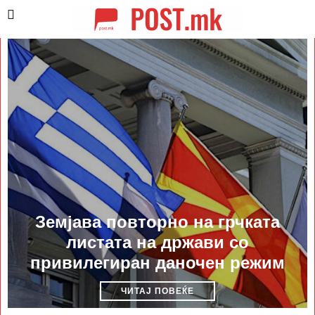
Земјава повторно на грчката
листата на држави со
привилегиран даночен режим
ЧИТАЈ ПОВЕЌЕ