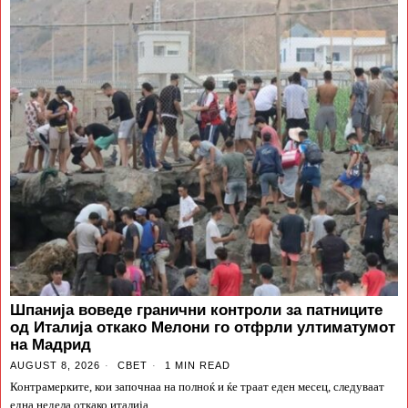
Шпанија воведе гранични контроли за патниците
од Италија откако Мелони го отфрли ултиматумот
на Мадрид
AUGUST 8, 2026
СВЕТ
1 MIN READ
Контрамерките, кои започнаа на полноќ и ќе траат еден месец, следуваат
една недела откако италија