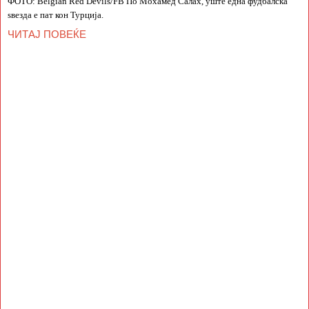
ФОТО: Belgian Red Devils/FB По Мохамед Салах, уште една фудбалска
ѕвезда е пат кон Турција.
ЧИТАЈ ПОВЕЌЕ