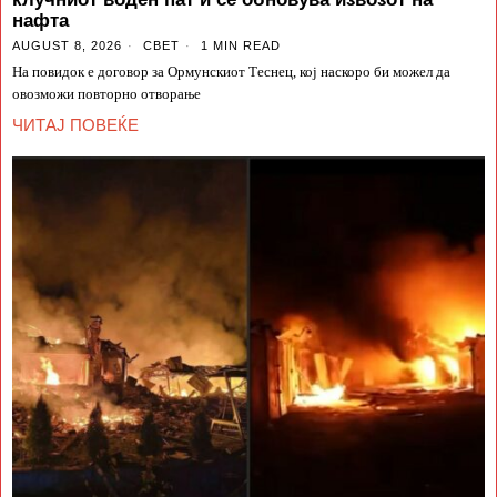
нафта
AUGUST 8, 2026
СВЕТ
1 MIN READ
На повидок е договор за Ормунскиот Теснец, кој наскоро би можел да
овозможи повторно отворање
ЧИТАЈ ПОВЕЌЕ