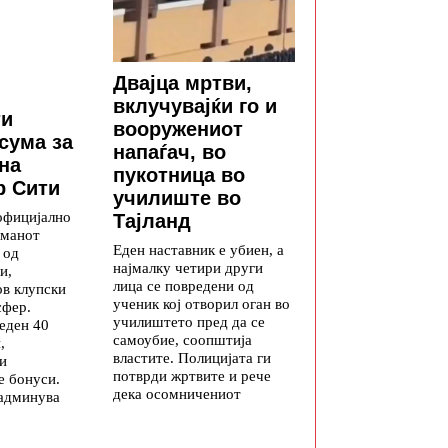
Двајца мртви,
вклучувајќи го и
ти
вооружениот
сума за
напаѓач, во
на
пукотница во
р Сити
училиште во
официјално
Тајланд
лманот
Еден наставник е убиен, а
 од
најмалку четири други
и,
лица се повредени од
ов клупски
ученик кој отворил оган во
сфер.
училиштето пред да се
еден 40
самоубие, соопштија
,
властите. Полицијата ги
 и
потврди жртвите и рече
е бонуси.
дека осомничениот
надминува