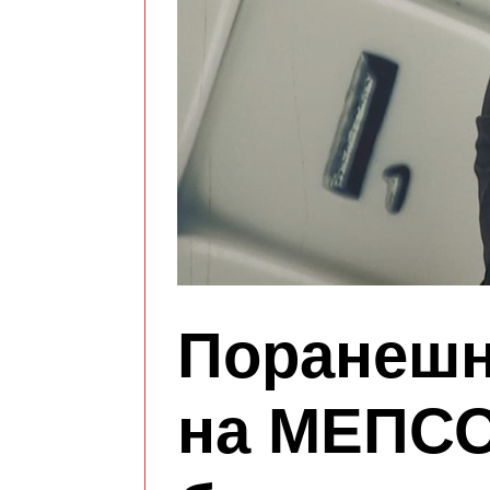
Поранешн
на МЕПСО