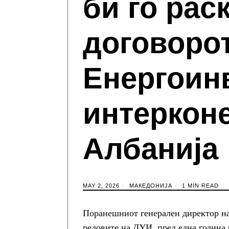
би го рас
договорот
Енергоинв
интеркон
Албанија
MAY 2, 2026
МАКЕДОНИЈА
1 MIN READ
Поранешниот генерален директор н
редовите на ДУИ, пред една година 