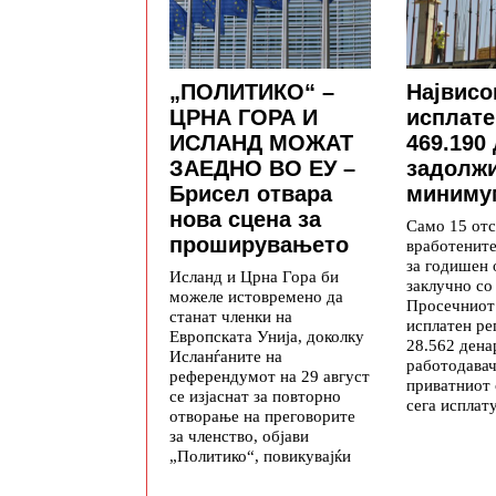
„ПОЛИТИКО“ –
Највисо
ЦРНА ГОРА И
исплате
ИСЛАНД МОЖАТ
469.190
ЗАЕДНО ВО ЕУ –
задолж
Брисел отвара
минимум
нова сцена за
Само 15 отс
проширувањето
вработените
за годишен
Исланд и Црна Гора би
заклучно со 
можеле истовремено да
Просечниот 
станат членки на
исплатен ре
Европската Унија, доколку
28.562 дена
Исланѓаните на
работодавач
референдумот на 29 август
приватниот
се изјаснат за повторно
сега исплату
отворање на преговорите
за членство, објави
„Политико“, повикувајќи