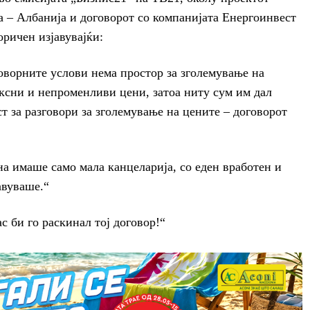
 – Албанија и договорот со компанијата Енергоинвест
оричен изјавувајќи:
оворните услови нема простор за зголемување на
иксни и непроменливи цени, затоа ниту сум им дал
т за разговори за зголемување на цените – договорот
а имаше само мала канцеларија, со еден вработен и
авуваше.“
с би го раскинал тој договор!“