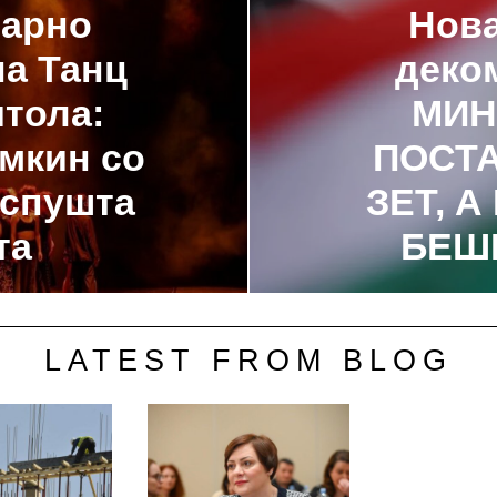
ларно
Нова
на Танц
деком
итола:
МИН
мкин со
ПОСТ
 спушта
ЗЕТ, 
та
БЕШ
LATEST FROM BLOG