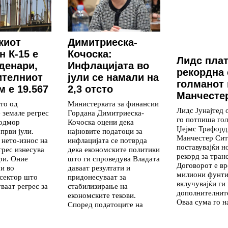
киот
Димитриеска-
н К-15 е
Кочоска:
Лидс пла
 денари,
Инфлацијата во
рекордна 
ителниот
јули се намали на
голманот 
 е 19.567
2,3 отсто
Манчесте
то од
Министерката за финансии
Лидс Јунајтед 
 земале регрес
Гордана Димитриеска-
го потпиша го
 одмор
Кочоска оцени дека
Џејмс Трафорд
први јули.
најновите податоци за
Манчестер Сит
нето-износ на
инфлацијата се потврда
поставувајќи н
грес изнесува
дека економските политики
рекорд за тран
ри. Оние
што ги спроведува Владата
Договорот е вр
и во
даваат резултати и
милиони фунти
 сектор што
придонесуваат за
вклучувајќи ги
ваат регрес за
стабилизирање на
дополнителнит
економските текови.
Оваа сума го 
Според податоците на