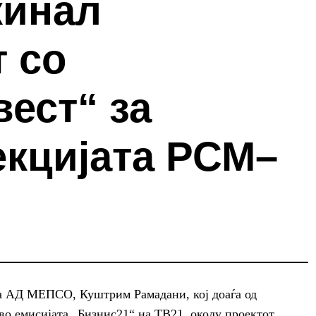
кинал
 со
ест“ за
екцијата РСМ–
а АД МЕПСО, Куштрим Рамадани, кој доаѓа од
во емисијата „Бизнис21“ на ТВ21, околу проектот