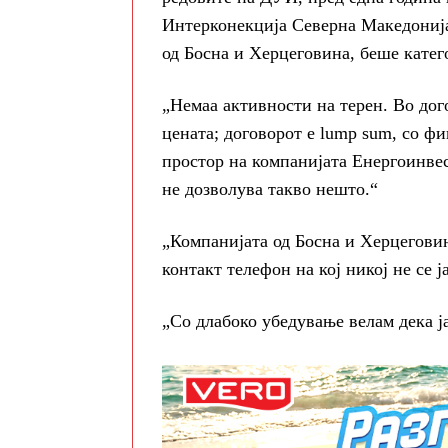
Интерконекција Северна Македонија
од Босна и Херцеговина, беше катег
„Немаа активности на терен. Во дог
цената; договорот е lump sum, со ф
простор на компанијата Енергоинвес
не дозволува такво нешто.“
„Компанијата од Босна и Херцеговин
контакт телефон на кој никој не се ј
„Со длабоко убедување велам дека ја