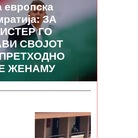
 европска
ратија: ЗА
ИСТЕР ГО
АВИ СВОЈОТ
А ПРЕТХОДНО
Е ЖЕНАМУ