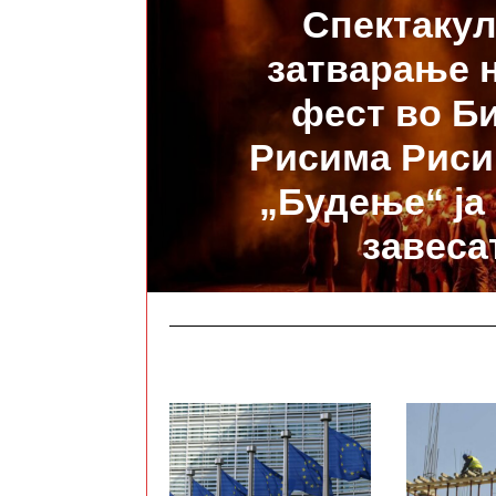
Спектаку
затварање 
фест во Б
Рисима Риси
„Будење“ ја
завеса