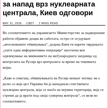
за напад врз нуклеарната
централа, Киев одговори
MAY 31, 2026
СВЕТ
2 MINS READ
Во соопштението на украинското Министерство за надворешни
работи објавено доцна во саботата, остро се осудуваат
„неоснованите обвинувања“, додека Киев ги нарече тврдењата
„уште една информативна операција“ насочена кон
одвлекување на вниманието на меѓународната заедница од
контролата на Русија врз централата за време на тековната
војна.
„Како и секогаш, обвинувањата на Русија немаат логика: не е
јасно со која цел Украина би ја нападнала сопствената
нуклеарна централа, која се наоѓа на нејзина територија, која се
стреми да ја врати под своја суверена контрола“, се вели во
соопштението.