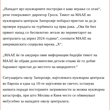
„Нападот врз нуклеарните постројки е како играње со оган“,
рече генералниот директор Гроси. Тимот на МААЕ во
нуклеарната централа Запорожје побарал пристап за да ја
провери зградата на турбината од прва рака. „Ова би бил
првиот напад со беспилотно летало во периметарот на
централата од април 2024 година“, соопшти МААЕ на
американската социјална мрежа „X“.
„МААЕ ќе ги ажурира овие информации бидејќи тимот на
МААЕ ќе објави дополнителни детали откако ќе го добие
бараниот пристап до местото на инцидентот.“
Ситуацијата околу Запорожје, најголемата нуклеарна централа
во Европа и една од 10-те најголеми во светот, останува
напната поради постојаните загрижености за можна нуклеарна
катастрофа, при што Москва и Киев често се обвинуваат
меѓусебно за нападите околу централата.