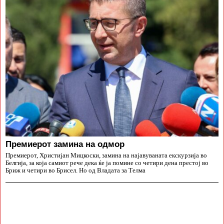
Премиерот замина на одмор
Премиерот, Христијан Мицкоски, замина на најавуваната екскурзија во
Белгија, за која самиот рече дека ќе ја помине со четири дена престој во
Бриж и четири во Брисел. Но од Владата за Телма