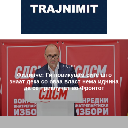
ПРЕТХОДНО
Филипче: Ги повикувам сите што
знаат дека со оваа власт нема иднина
да се приклучат во Фронтот