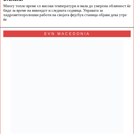
Многу топло време со високи температури и мала до умерена облачност ќе
биде за време на викендот и следната седмица. Управата за
хидрометеоролошки работи на својата фејсбук станица објави дека утре
ќе
EVN MACEDONIA