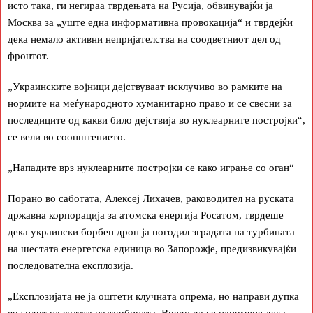
исто така, ги негираа тврдењата на Русија, обвинувајќи ја
Москва за „уште една информативна провокација“ и тврдејќи
дека немало активни непријателства на соодветниот дел од
фронтот.
„Украинските војници дејствуваат исклучиво во рамките на
нормите на меѓународното хуманитарно право и се свесни за
последиците од какви било дејствија во нуклеарните постројки“,
се вели во соопштението.
„Нападите врз нуклеарните постројки се како играње со оган“
Порано во саботата, Алексеј Лихачев, раководител на руската
државна корпорација за атомска енергија Росатом, тврдеше
дека украински борбен дрон ја погодил зградата на турбината
на шестата енергетска единица во Запорожје, предизвикувајќи
последователна експлозија.
„Експлозијата не ја оштети клучната опрема, но направи дупка
во ѕидот на салата на турбината. Вреди да се напомене дека