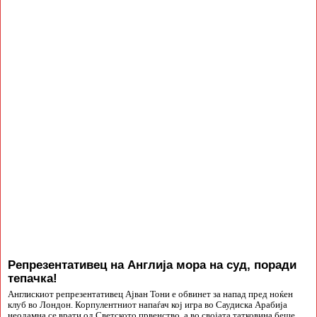
Репрезентативец на Англија мора на суд, поради
тепачка!
Англискиот репрезентативец Ајван Тони е обвинет за напад пред ноќен
клуб во Лондон. Корпулентниот напаѓач кој игра во Саудиска Арабија
неодамна се врати од Светското првенство, а во својата татковина беше