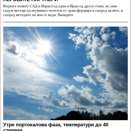
Војната помеѓу САД и Израел од една и Иран од друга стана, за само
седум месеци од нејзиниот почеток се трансформира и според целите, и
според методите по кои се води. Нападите
Утре портокалова фаза, температури до 40
степени