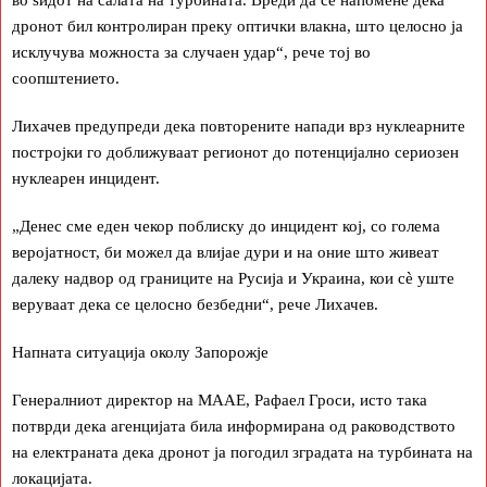
дронот бил контролиран преку оптички влакна, што целосно ја
исклучува можноста за случаен удар“, рече тој во
соопштението.
Лихачев предупреди дека повторените напади врз нуклеарните
постројки го доближуваат регионот до потенцијално сериозен
нуклеарен инцидент.
„Денес сме еден чекор поблиску до инцидент кој, со голема
веројатност, би можел да влијае дури и на оние што живеат
далеку надвор од границите на Русија и Украина, кои сè уште
веруваат дека се целосно безбедни“, рече Лихачев.
Напната ситуација околу Запорожје
Генералниот директор на МААЕ, Рафаел Гроси, исто така
потврди дека агенцијата била информирана од раководството
на електраната дека дронот ја погодил зградата на турбината на
локацијата.