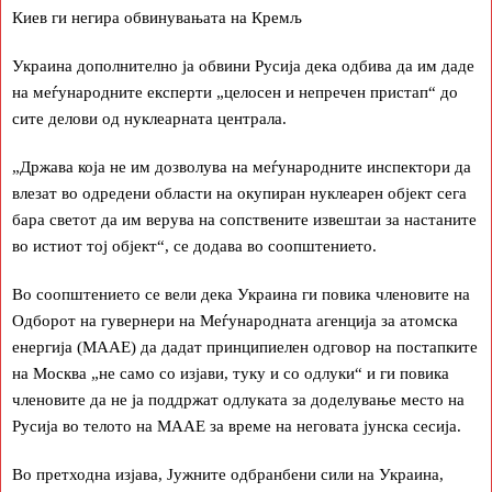
Киев ги негира обвинувањата на Кремљ
Украина дополнително ја обвини Русија дека одбива да им даде
на меѓународните експерти „целосен и непречен пристап“ до
сите делови од нуклеарната централа.
„Држава која не им дозволува на меѓународните инспектори да
влезат во одредени области на окупиран нуклеарен објект сега
бара светот да им верува на сопствените извештаи за настаните
во истиот тој објект“, се додава во соопштението.
Во соопштението се вели дека Украина ги повика членовите на
Одборот на гувернери на Меѓународната агенција за атомска
енергија (МААЕ) да дадат принципиелен одговор на постапките
на Москва „не само со изјави, туку и со одлуки“ и ги повика
членовите да не ја поддржат одлуката за доделување место на
Русија во телото на МААЕ за време на неговата јунска сесија.
Во претходна изјава, Јужните одбранбени сили на Украина,