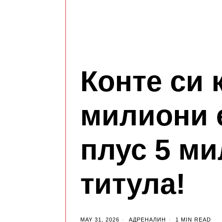
Конте си 
милиони 
плус 5 ми
титула!
MAY 31, 2026
АДРЕНАЛИН
1 MIN READ