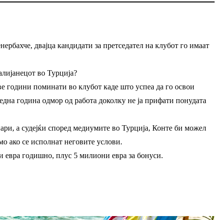
ербахче, двајца кандидати за претседател на клубот го имаат
алијанецот во Турција?
две години поминати во клубот каде што успеа да го освои
 една година одмор од работа доколку не ја прифати понудата
пари, а судејќи според медиумите во Турција, Конте би можел
мо ако се исполнат неговите услови.
и евра годишно, плус 5 милиони евра за бонуси.