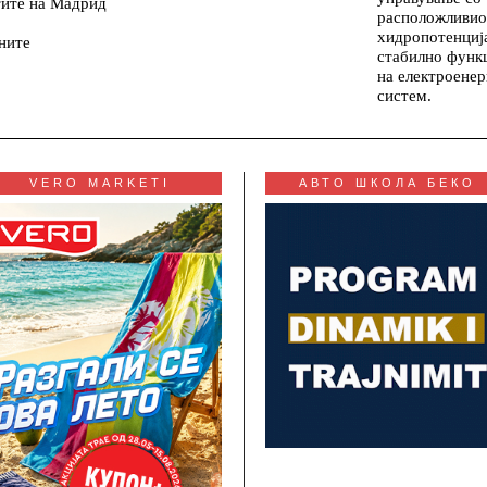
тите на Мадрид
расположливио
хидропотенциј
ните
стабилно функ
на електроенер
систем.
VERO MARKETI
АВТО ШКОЛА БЕКО