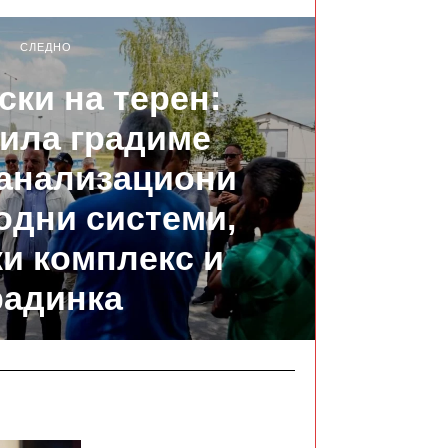
СЛЕДНО
ски на терен:
ила градиме
канализациони
одни системи,
и комплекс и
радинка