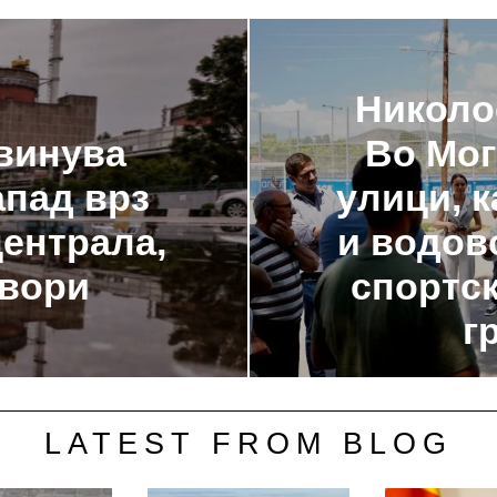
Николо
бвинува
Во Мог
апад врз
улици, 
централа,
и водов
овори
спортск
г
LATEST FROM BLOG