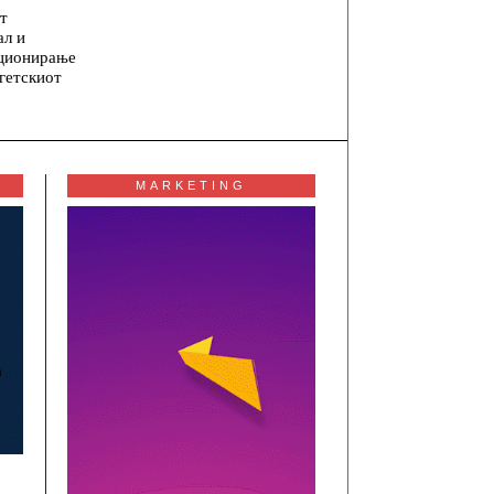
т
ал и
ционирање
гетскиот
MARKETING