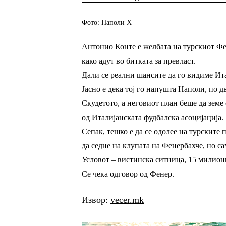
Фото: Наполи Х
Антонио Конте е желбата на турскиот Фен
како адут во битката за превласт.
Дали се реални шансите да го видиме Ит
Јасно е дека тој го напушта Наполи, по 
Скудетото, а неговиот план беше да земе
од Италијанската фудбалска асоцијација.
Сепак, тешко е да се одолее на турските 
да седне на клупата на Фенербахче, но са
Условот – вистинска ситница, 15 милион
Се чека одговор од Фенер.
Извор:
vecer.mk