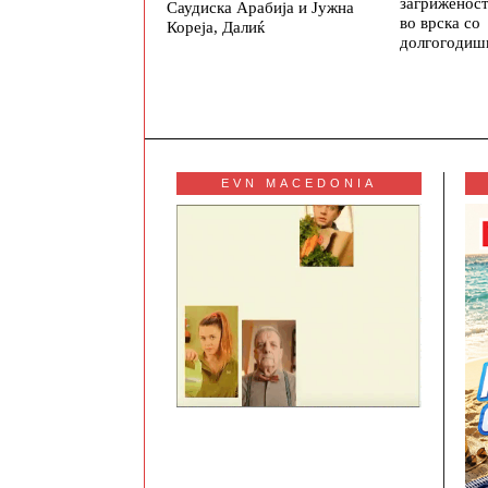
загриженос
Саудиска Арабија и Јужна
во врска со
Кореја, Далиќ
долгогодиш
EVN MACEDONIA