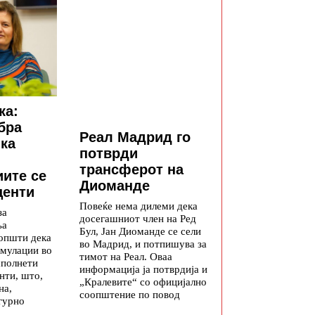
ка:
бра
Реал Мадрид го
ка
потврди
трансферот на
ите се
Диоманде
центи
Повеќе нема дилеми дека
за
досегашниот член на Ред
ња
Бул, Јан Диоманде се сели
општи дека
во Мадрид, и потпишува за
мулации во
тимот на Реал. Оваа
сполнети
информација ја потврдија и
нти, што,
„Кралевите“ со официјално
на,
соопштение по повод
гурно