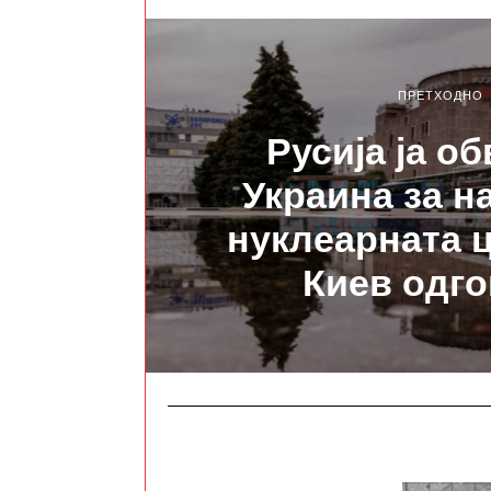
ПРЕТХОДНО
Русија ја о
Украина за н
нуклеарната 
Киев одг