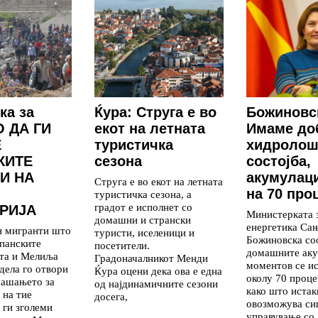
ка за
Ќура: Струга е во
Божиновс
 ДА ГИ
екот на летната
Имаме до
Е
туристичка
хидролош
КИТЕ
сезона
состојба,
И НА
акумулаци
Струга е во екот на летната
на 70 про
туристичка сезона, а
градот е исполнет со
РИЈА
Министерката 
домашни и странски
енергетика Са
н мигранти што
туристи, иселеници и
Божиновска со
панските
посетители.
домашните аку
ута и Мелиља
Градоначалникот Менди
моментов се и
дела го отвори
Ќура оцени дека ова е една
околу 70 проце
рашањето за
од најдинамичните сезони
како што истак
 на тие
досега,
овозможува си
 ги зголеми
управување со