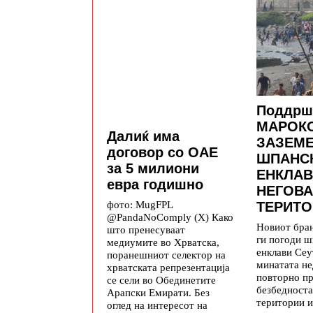
Поддрш
МАРОКО
Далиќ има
ЗАЗЕМ
договор со ОАЕ
ШПАНС
за 5 милиони
ЕНКЛАВ
евра годишно
НЕГОВА
фото: MugFPL
ТЕРИТО
@PandaNoComply (X) Како
Новиот бра
што пренесуваат
ги погоди ш
медиумите во Хрватска,
енклави Се
поранешниот селектор на
минатата не
хрватската репрезентација
повторно п
се сели во Обединетите
безбедноста
Арапски Емирати. Без
територии и
оглед на интересот на