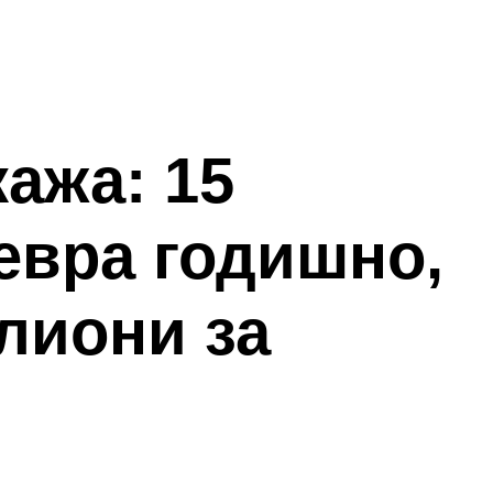
кажа: 15
евра годишно,
лиони за