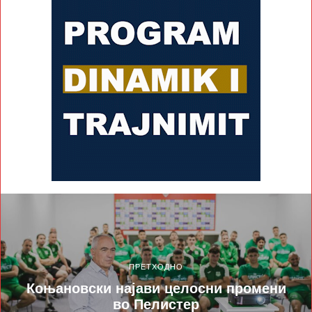
ПРЕТХОДНО
Коњановски најави целосни промени
во Пелистер