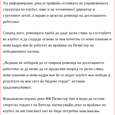
Тој информираше дека ја прифаќа оставката на управувачката
структура на клубот, како и на техничкиот директор и
стручниот штаб, а најави и целосна ревизија на досегашното
работење.
Според него, ревизијата треба да даде јасна слика за состојбите
во клубот и да создаде основа за нов почеток со нови планови и
нови кадри кои ќе работат на враќање на Пелистер на
победничките патеки.
„Веднаш ќе побарам да се изврши ревизија на досегашното
работење за да може да се продолжи напред со јасна слика,
нови планови и нови кадри кои ќе го водат клубот кон победи и
резултати на кои сите ќе бидеме горди“, истакна
градоначалникот.
Коњановски порача дека ФК Пелистер бил и мора да остане
спортска гордост на Битола, нагласувајќи дека за враќање на
клубот на вистинскиот пат ќе биде потребна максимална