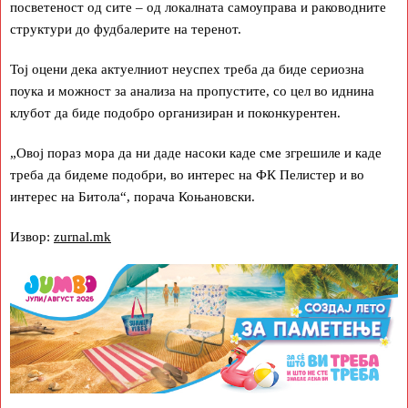
посветеност од сите – од локалната самоуправа и раководните
структури до фудбалерите на теренот.
Тој оцени дека актуелниот неуспех треба да биде сериозна
поука и можност за анализа на пропустите, со цел во иднина
клубот да биде подобро организиран и поконкурентен.
„Овој пораз мора да ни даде насоки каде сме згрешиле и каде
треба да бидеме подобри, во интерес на ФК Пелистер и во
интерес на Битола“, порача Коњановски.
Извор:
zurnal.mk