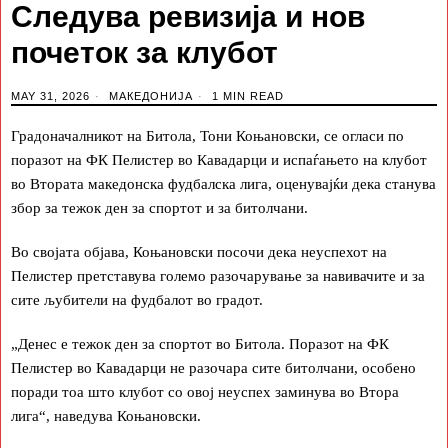
Следува ревизија и нов
почеток за клубот
MAY 31, 2026
МАКЕДОНИЈА
1 MIN READ
Градоначалникот на Битола, Тони Коњановски, се огласи по
поразот на ФК Пелистер во Кавадарци и испаѓањето на клубот
во Втората македонска фудбалска лига, оценувајќи дека станува
збор за тежок ден за спортот и за битолчани.
Во својата објава, Коњановски посочи дека неуспехот на
Пелистер претставува големо разочарување за навивачите и за
сите љубители на фудбалот во градот.
„Денес е тежок ден за спортот во Битола. Поразот на ФК
Пелистер во Кавадарци не разочара сите битолчани, особено
поради тоа што клубот со овој неуспех заминува во Втора
лига“, наведува Коњановски.