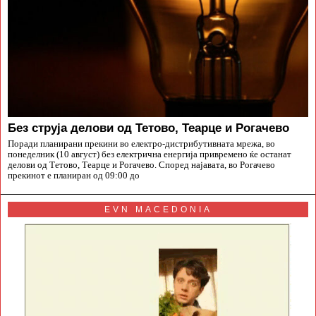
Без струја делови од Тетово, Теарце и Рогачево
Поради планирани прекини во електро-дистрибутивната мрежа, во
понеделник (10 август) без електрична енергија привремено ќе останат
делови од Тетово, Теарце и Рогачево. Според најавата, во Рогачево
прекинот е планиран од 09:00 до
EVN MACEDONIA