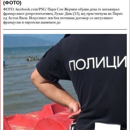
(ФОТО)
ФОТО:.facebook.com/PSG/ Пари Сен Жермен објави дека го ангажирал
францускиот репрезентативец Лукас Дињ (33), кој пристигнува во Париз
од Астон Вила. Искусниот лев бек потпиша договор со актуелниот
француски и европски шампион до