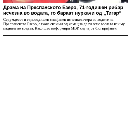
Драма на Преспанското Езеро, 71-годишен рибар
исчезна во водата, го бараат нуркачи од „Тигар“
Седумдесет и едногодишен скопјанец исчезнал вчера во водите на
Преспанското Езеро, откако скокнал од чамец за да ги земе веслата кои му
паднале во водата. Како што информира МВР, случајот бил пријавен