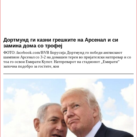
Дортмунд ги казни грешките на Арсенал и си
замина дома со трофеј
ФОТО:.facebook.com/BVB Борусија Дортмунд го победи англискиот
шампион Арсенал со 3-2 на домашен терен во пријателски натпревар и со
тоа го освои Емирати Купот. Натпреварот на стадионот „Емирати“
започна подобро за гостите, кои