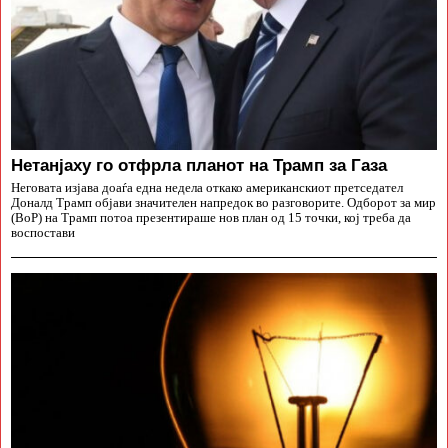
Нетанјаху го отфрла планот на Трамп за Газа
Неговата изјава доаѓа една недела откако американскиот претседател
Доналд Трамп објави значителен напредок во разговорите. Одборот за мир
(BoP) на Трамп потоа презентираше нов план од 15 точки, кој треба да
воспостави