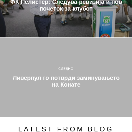
ФК Пелистер: Следува ревизија и нов
почеток за клубот
СЛЕДНО
Ливерпул го потврди заминувањето
на Конате
LATEST FROM BLOG