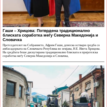
Гаши – Хрицова: Потврдена традиционално
блиската соработка меѓу Северна Македонија и
Словачка
Претседателот на Собранието, Африм Гаши, денеска оствари средба со
амбасадорката на Словачката Република во земјава, Н.Е. Ивета Хрицова.
На средбата беше дискутирана традиционално блиската и пријателска
соработка меѓу Северна Македонија и Словачка,