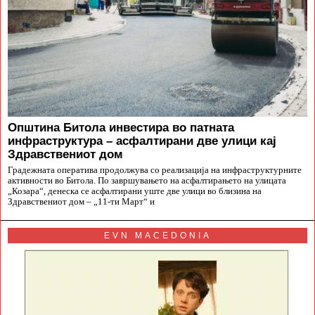
Општина Битола инвестира во патната
инфраструктура – асфалтирани две улици кај
Здравствениот дом
Градежната оператива продолжува со реализација на инфраструктурните
активности во Битола. По завршувањето на асфалтирањето на улицата
„Козара“, денеска се асфалтирани уште две улици во близина на
Здравствениот дом – „11-ти Март“ и
EVN MACEDONIA