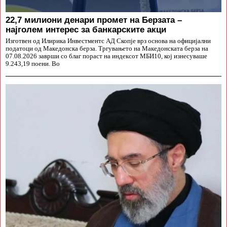
22,7 милиони денари промет на Берзата –
најголем интерес за банкарските акци
Изготвен од Илирика Инвестментс АД Скопје врз основа на официјални
податоци од Македонска берза. Тргувањето на Македонската берза на
07.08.2026 заврши со благ пораст на индексот МБИ10, кој изнесуваше
9.243,19 поени. Во