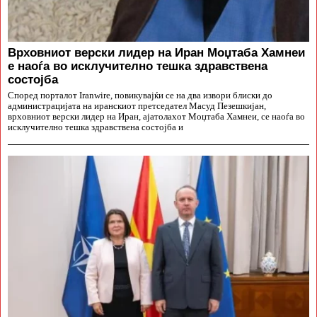
Врховниот верски лидер на Иран Моџтаба Хамнеи
е наоѓа во исклучително тешка здравствена
состојба
Според порталот Iranwire, повикувајќи се на два извори блиски до
администрацијата на иранскиот претседател Масуд Пезешкијан,
врховниот верски лидер на Иран, ајатолахот Моџтаба Хамнеи, се наоѓа во
исклучително тешка здравствена состојба и