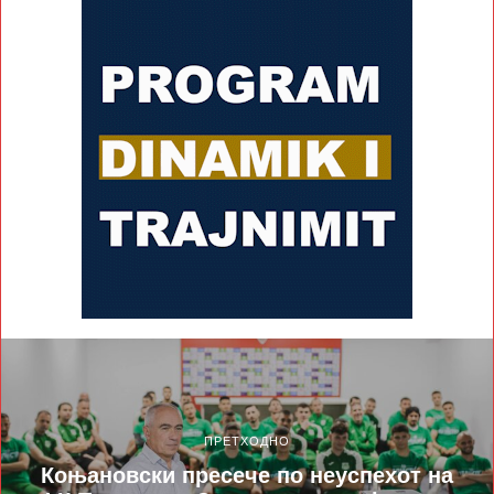
ПРЕТХОДНО
Коњановски пресече по неуспехот на