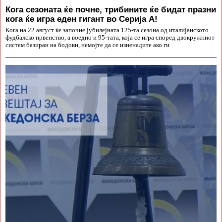
Кога сезоната ќе почне, трибините ќе бидат празни
кога ќе игра еден гигант во Серија А!
Кога на 22 август ќе започне јубилејната 125-та сезона од италијанското
фудбалско првенство, а воедно и 95-тата, која се игра според двокружниот
систем базиран на бодови, немојте да се изненадите ако ги