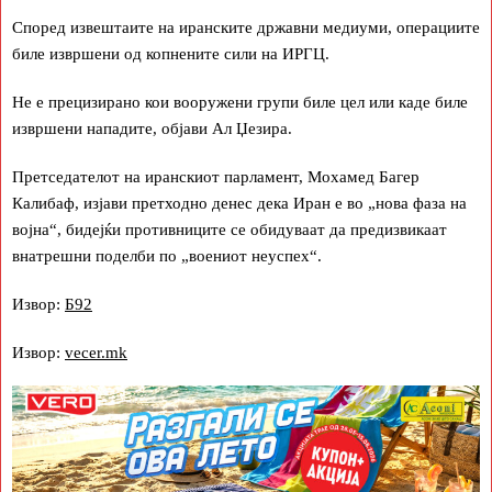
Според извештаите на иранските државни медиуми, операциите
биле извршени од копнените сили на ИРГЦ.
Не е прецизирано кои вооружени групи биле цел или каде биле
извршени нападите, објави Ал Џезира.
Претседателот на иранскиот парламент, Мохамед Багер
Калибаф, изјави претходно денес дека Иран е во „нова фаза на
војна“, бидејќи противниците се обидуваат да предизвикаат
внатрешни поделби по „воениот неуспех“.
Извор:
Б92
Извор:
vecer.mk