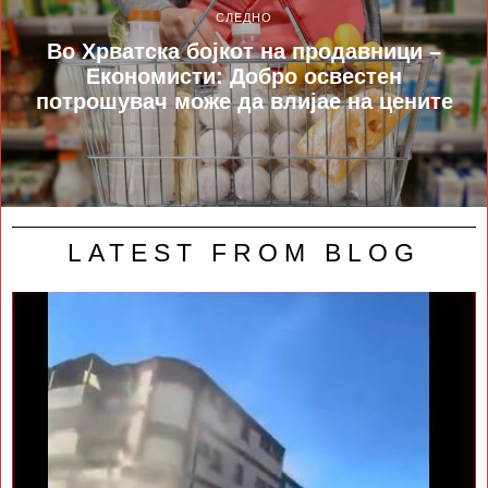
СЛЕДНО
Во Хрватска бојкот на продавници –
Економисти: Добро освестен
потрошувач може да влијае на цените
LATEST FROM BLOG