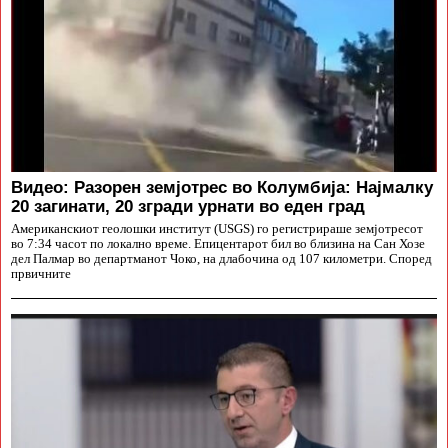
Видео: Разорен земјотрес во Колумбија: Најмалку
20 загинати, 20 згради урнати во еден град
Американскиот геолошки институт (USGS) го регистрираше земјотресот
во 7:34 часот по локално време. Епицентарот бил во близина на Сан Хозе
дел Палмар во департманот Чоко, на длабочина од 107 километри. Според
првичните