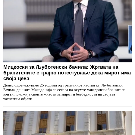
Мицкоски за Љуботенски бачила: Жртвата на
бранителите е трајно потсетување дека мирот има
своја цена
Денес одбележуваме 25 години од трагичниот настан кај Љуботенски
Бачила, ден кога Македонија се сеќава на осумте македонски бранители
кои ги положија своите животи за мирот и безбедноста на својата
татковина објави