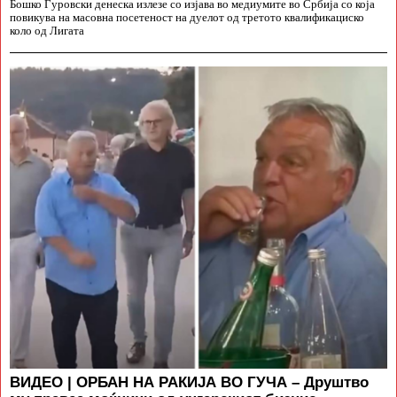
Бошко Ѓуровски денеска излезе со изјава во медиумите во Србија со која
повикува на масовна посетеност на дуелот од третото квалификациско
коло од Лигата
ВИДЕО | ОРБАН НА РАКИЈА ВО ГУЧА – Друштво