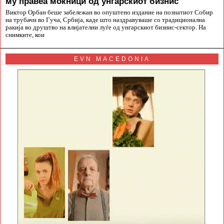
му правеа моќници од унгарскиот бизнис
Виктор Орбан беше забележан во опуштено издание на познатиот Собир
на трубачи во Гуча, Србија, каде што наздравуваше со традиционална
ракија во друштво на влијателни луѓе од унгарскиот бизнис-сектор. На
снимките, кои
EVN MACEDONIA