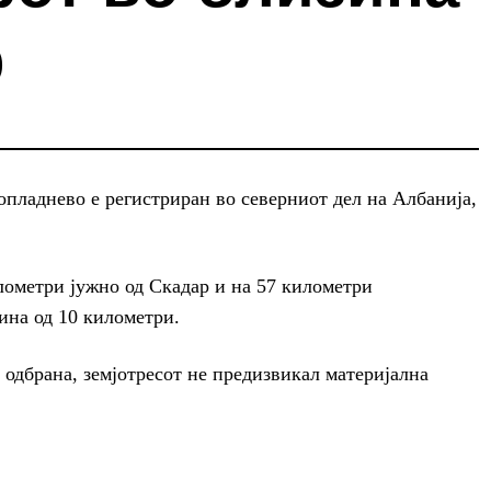
р
попладнево е регистриран во северниот дел на Албанија,
лометри јужно од Скадар и на 57 километри
ина од 10 километри.
одбрана, земјотресот не предизвикал материјална