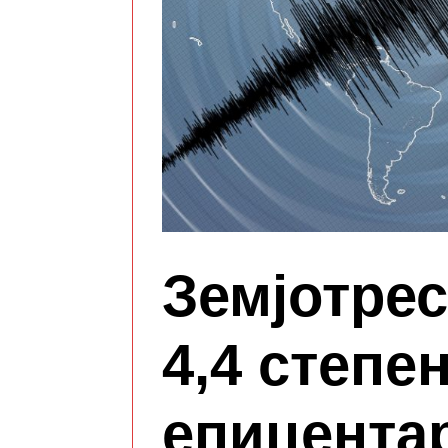
Земјотрес
4,4 степе
епицента