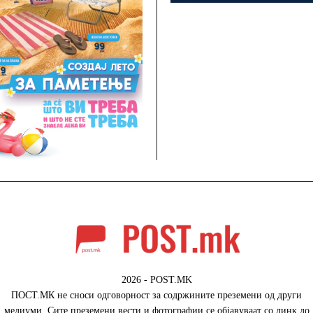
2026 - POST.MK
ПОСТ.МК не сноси одговорност за содржините преземени од други
медиуми. Сите преземени вести и фотографии се објавуваат со линк до