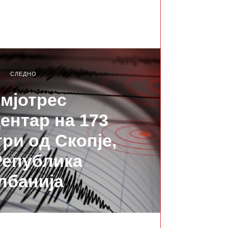
СЛЕДНО
мјотрес
ентар на 173
ри од Скопје,
Република
лбанија