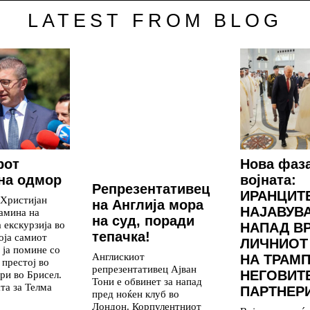
LATEST FROM BLOG
рот
Нова фаз
на одмор
војната:
Репрезентативец
ИРАНЦИТ
 Христијан
на Англија мора
НАЈАВУВ
амина на
на суд, поради
 екскурзија во
НАПАД В
тепачка!
која самиот
ЛИЧНИОТ
 ја помине со
Англискиот
НА ТРАМП
 престој во
репрезентативец Ајван
НЕГОВИТ
ри во Брисел.
Тони е обвинет за напад
та за Телма
ПАРТНЕР
пред ноќен клуб во
Лондон. Корпулентниот