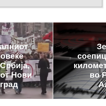
ралниот
Зе
повеќе
соепиц
Србија,
километ
тот Нови
во 
лград
А