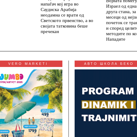
Војната помеѓ
напаѓач кој игра во
Израел од една
Саудиска Арабија
друга стана, з
неодамна се врати од
месеци од нејз
Светското првенство, а во
почеток се тр
својата татковина беше
и според целит
пречекан
методите по ко
Нападите
VERO MARKETI
АВТО ШКОЛА БЕКО