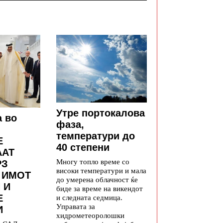
Утре портокалова
а во
фаза,
температури до
Е
40 степени
ААТ
Многу топло време со
РЗ
високи температури и мала
 ИМОТ
до умерена облачност ќе
 И
биде за време на викендот
Е
и следната седмица.
Управата за
И
хидрометеоролошки