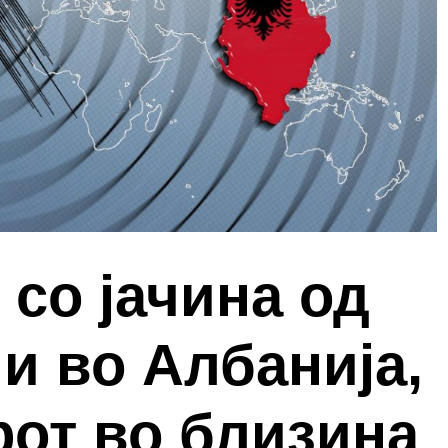
 со јачина од
ни во Албанија,
рот во близина