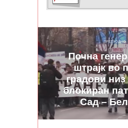
ПРЕТХОДНО
Почна гене
штрајк во 
градови низ 
блокиран па
Сад – Бе