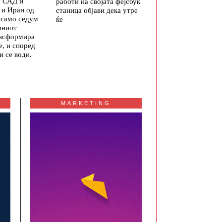
у САД и
работи на својата фејсбук
 и Иран од
станица објави дека утре
а само седум
ќе
иниот
ансформира
е, и според
и се води.
MARKETING