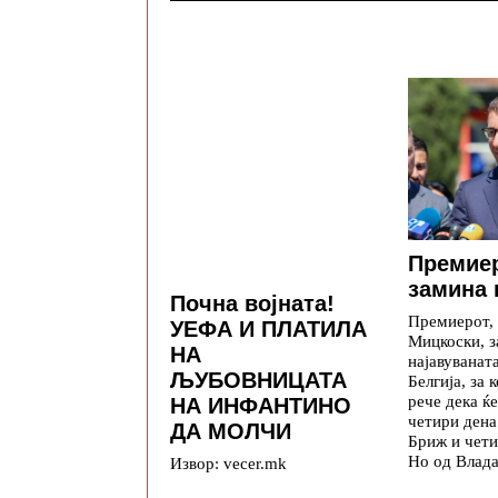
Премие
замина 
Почна војната!
Премиерот,
УЕФА И ПЛАТИЛА
Мицкоски, з
НА
најавуваната
ЉУБОВНИЦАТА
Белгија, за 
рече дека ќе
НА ИНФАНТИНО
четири дена
ДА МОЛЧИ
Бриж и чети
Но од Влада
Извор: vecer.mk