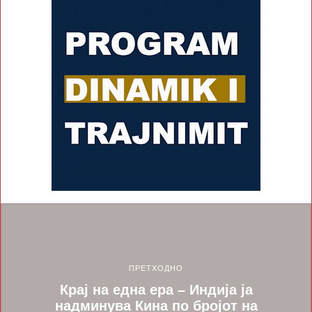
ПРЕТХОДНО
Крај на една ера – Индија ја
надминува Кина по бројот на