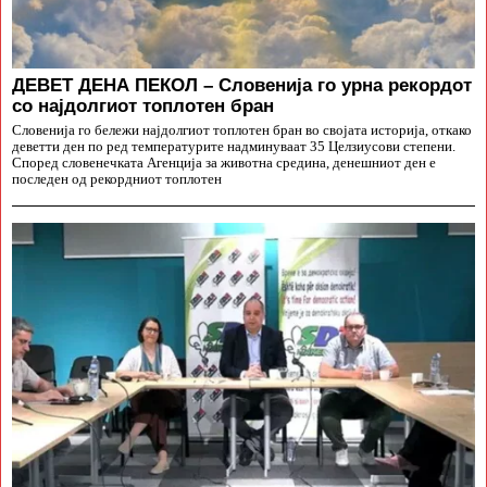
ДЕВЕТ ДЕНА ПЕКОЛ – Словенија го урна рекордот
со најдолгиот топлотен бран
Словенија го бележи најдолгиот топлотен бран во својата историја, откако
деветти ден по ред температурите надминуваат 35 Целзиусови степени.
Според словенечката Агенција за животна средина, денешниот ден е
последен од рекордниот топлотен