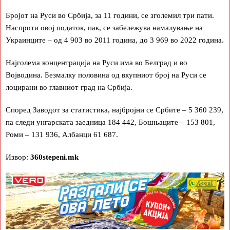
Бројот на Руси во Србија, за 11 години, се зголемил три пати.
Наспроти овој податок, пак, се забележува намалување на
Украинците – од 4 903 во 2011 година, до 3 969 во 2022 година.
Најголема концентрација на Руси има во Белград и во
Војводина. Безмалку половина од вкупниот број на Руси се
лоцирани во главниот град на Србија.
Според Заводот за статистика, најбројни се Србите – 5 360 239,
па следи унгарската заедница 184 442, Бошњаците – 153 801,
Роми – 131 936, Албанци 61 687.
Извор:
360stepeni.mk