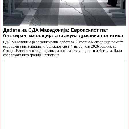
Дебата на СДА Македонија: Европскиот пат
блокиран, изолацијата станува државна политика
СДА Македонија ја организираше дебатата „Северна Македонија помеѓу
европската интеграција и ‘српскиот свет’“, на 30 јули 2026 година, во
Скопје. Настанот отвори прашања што власта упорно ги избегнува. Дали
европската интеграција навистина