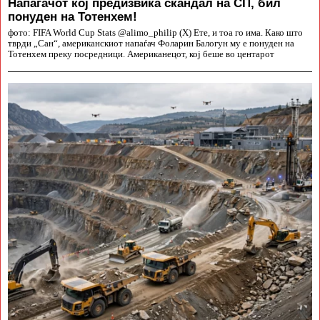
Напаѓачот кој предизвика скандал на СП, бил
понуден на Тотенхем!
фото: FIFA World Cup Stats @alimo_philip (X) Ете, и тоа го има. Како што
тврди „Сан“, американскиот напаѓач Фоларин Балогун му е понуден на
Тотенхем преку посредници. Американецот, кој беше во центарот