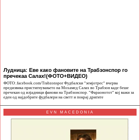
Лудница: Еве како фановите на Трабзонспор го
пречекаа Салах!(ФОТО+ВИДЕО)
ФОТО:.facebook.com/Trabzonspor Фудбалски “земјотрес“ вчерва
предизвика пристигнувањето на Мохамед Салах во Трабзон каде беше
пречекан од илјадници фанови на Трабзонспор. “Фараонотот“ кој важи за
еден од најдобрите фудбалери на светт и покрај дригите
EVN MACEDONIA