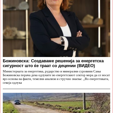
Божиновска: Создаваме решенија за енергетска
сигурност што ќе траат со децении (ВИДЕО)
Министерката за енергетика, рударство и минерални суровини Сања
Божиновска порача дека одлуките во енергетскиот сектор мора да се носат
врз основа на факти, темелни анализи и стручно знаење. „Во енергетиката,
секоја одлука