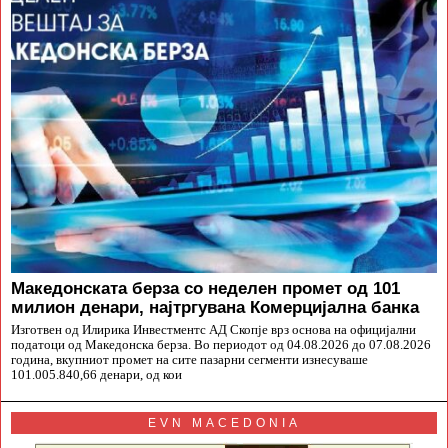
Македонската берза со неделен промет од 101
милион денари, најтргувана Комерцијална банка
Изготвен од Илирика Инвестментс АД Скопје врз основа на официјални
податоци од Македонска берза. Во периодот од 04.08.2026 до 07.08.2026
година, вкупниот промет на сите пазарни сегменти изнесуваше
101.005.840,66 денари, од кои
EVN MACEDONIA