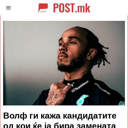
Волф ги кажа кандидатите
од кои ќе ја бира замената