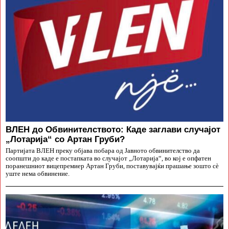
ВЛЕН до Обвинителството: Каде заглави случајот
„Лотарија“ со Артан Груби?
Партијата ВЛЕН преку објава побара од Јавното обвинителство да
соопшти до каде е постапката во случајот „Лотарија“, во кој е опфатен
поранешниот вицепремиер Артан Груби, поставувајќи прашање зошто сè
уште нема обвинение.