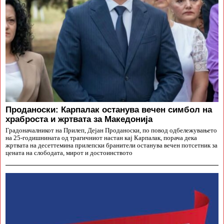
Проданоски: Карпалак останува вечен симбол на
храброста и жртвата за Македонија
Градоначалникот на Прилеп, Дејан Проданоски, по повод одбележувањето
на 25-годишнината од трагичниот настан кај Карпалак, порача дека
жртвата на десеттемина прилепски бранители останува вечен потсетник за
цената на слободата, мирот и достоинството