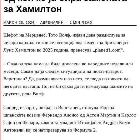
за Хамилтон
MARCH 28, 2024
АДРЕНАЛИН
1 MIN READ
Шефот на Мерцедес, Тото Волф, изјави дека размислува за
четири кандидати кои се потенцијална замена за Британецот
Луис Хамилтон во 2025 година, пренесува „planetf1.com“.
– Оваа одлука нема да биде донесена во наредните недели или
месеци. Сакам да ја следам ситуацијата на пилот-пазарот.
Верстапен? Да, размислувам и за него, се гледа на нивото на
неговите настапи. Но, не би сакал да ги намалувам шансите на
другите, рече Волф.
Според изворот, покрај за Верстапен, станува збор за
шпанските возачи Фернандо Алонсо од Астон Мартин и Карлос
Сајнц од Ферари, како и за младиот Италијанец Андреа Кими
Антонели, кој се натпреварува во Формула 2.