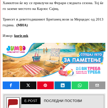
Хамилтон ќе му се приклучи на Ферари следната сезона. Тој ќе
го заземе местото на Карлос Сајнц.
Триесет и деветгодишниот Британец вози за Мерцедес од 2013
година.
(МИА)
Извор:
kurir.mk
E-POST
ПОСЛЕДНИ ПОСТОВИ