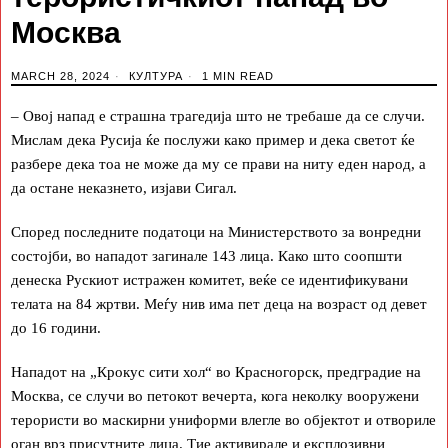
Москва
MARCH 28, 2024
КУЛТУРА
1 MIN READ
– Овој напад е страшна трагедија што не требаше да се случи.
Мислам дека Русија ќе послужи како пример и дека светот ќе
разбере дека тоа не може да му се прави на ниту еден народ, а
да остане неказнето, изјави Сигал.
Според последните податоци на Министерството за вонредни
состојби, во нападот загинале 143 лица. Како што соопшти
денеска Рускиот истражен комитет, веќе се идентификувани
телата на 84 жртви. Меѓу нив има пет деца на возраст од девет
до 16 години.
Нападот на „Крокус сити хол“ во Красногорск, предградие на
Москва, се случи во петокот вечерта, кога неколку вооружени
терористи во маскирни униформи влегле во објектот и отвориле
оган врз присутните лица. Тие активирале и експлозивни