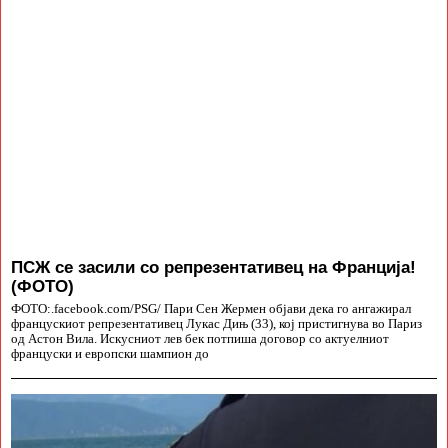
ПСЖ се засили со репрезентативец на Франција!
(ФОТО)
ФОТО:.facebook.com/PSG/ Пари Сен Жермен објави дека го ангажирал
францускиот репрезентативец Лукас Дињ (33), кој пристигнува во Париз
од Астон Вила. Искусниот лев бек потпиша договор со актуелниот
француски и европски шампион до