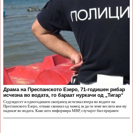
Драма на Преспанското Езеро, 71-годишен рибар
исчезна во водата, го бараат нуркачи од „Тигар“
Седумдесет и едногодишен скопјанец исчезнал вчера во водите на
Преспанското Езеро, откако скокнал од чамец за да ги земе веслата кои му
паднале во водата. Како што информира МВР, случајот бил пријавен