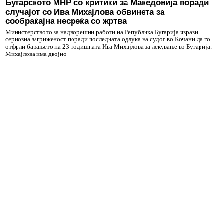
Бугарското МНР со критики за Македонија поради
случајот со Ива Михајлова обвинета за
сообраќајна несреќа со жртва
Министерството за надворешни работи на Република Бугарија изрази
сериозна загриженост поради последната одлука на судот во Кочани да го
отфрли барањето на 23-годишната Ива Михајлова за лекување во Бугарија.
Михајлова има двојно