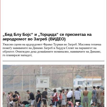
„Бед Блу Бојс“ и „Торцида“ се пресметаа на
аеродромот во Загреб (ВИДЕО)
Ужасни сцени на ардордомот Фрањо Туџман во Загреб. Масовна тепачка
помеѓу навивачите на Динамо Загреб и Хајдук Сплит на паркингот на
објектот. Очигледно дека домаќините номинално, навивачите на Динамо,
го планирале нападот,