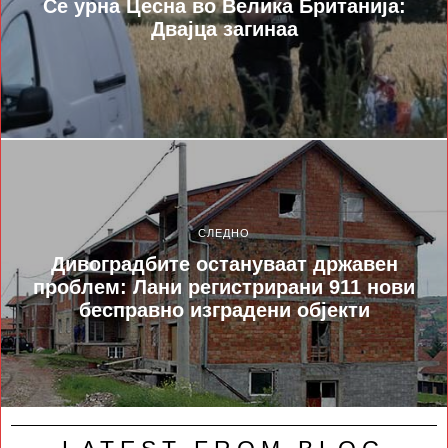
Се урна Цесна во Велика Британија:
Двајца загинаа
СЛЕДНО
Дивоградбите остануваат државен
проблем: Лани регистрирани 911 нови
бесправно изградени објекти