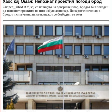
Хаос кај Оман: Непознат проектил погоди брод
Според „UKMTO“, кој се повикува на доверлив извор, бродот бил погоден
од непознат проектил, по што избувнал пожар. Пожарот е изгаснат, а
бродот и сите членови на екипажот се безбедни, се вели