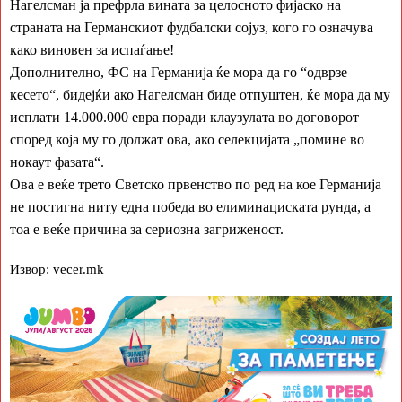
Нагелсман ја префрла вината за целосното фијаско на
страната на Германскиот фудбалски сојуз, кого го означува
како виновен за испаѓање!
Дополнително, ФС на Германија ќе мора да го “одврзе
кесето“, бидејќи ако Нагелсман биде отпуштен, ќе мора да му
исплати 14.000.000 евра поради клаузулата во договорот
според која му го должат ова, ако селекцијата „помине во
нокаут фазата“.
Ова е веќе трето Светско првенство по ред на кое Германија
не постигна ниту една победа во елиминациската рунда, а
тоа е веќе причина за сериозна загриженост.
Извор:
vecer.mk