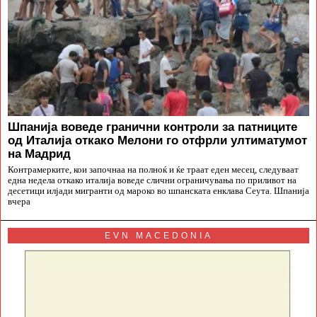
Шпанија воведе гранични контроли за патниците
од Италија откако Мелони го отфрли ултиматумот
на Мадрид
Контрамерките, кои започнаа на полноќ и ќе траат еден месец, следуваат
една недела откако италија воведе слични ограничувања по приливот на
десетици илјади мигранти од мароко во шпанската енклава Сеута. Шпанија
вчера
EVN MACEDONIA