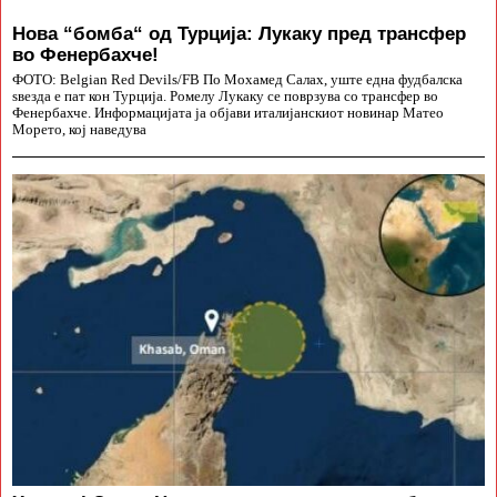
Нова “бомба“ од Турција: Лукаку пред трансфер
во Фенербахче!
ФОТО: Belgian Red Devils/FB По Мохамед Салах, уште една фудбалска
ѕвезда е пат кон Турција. Ромелу Лукаку се поврзува со трансфер во
Фенербахче. Информацијата ја објави италијанскиот новинар Матео
Морето, кој наведува