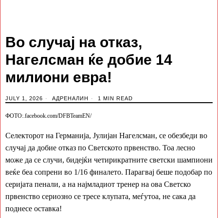
Во случај на отказ,
Нагелсман ќе добие 14
милиони евра!
JULY 1, 2026
АДРЕНАЛИН
1 MIN READ
ФОТО:.facebook.com/DFBTeamEN/
Селекторот на Германија, Јулијан Нагелсман, се обезбеди во
случај да добие отказ по Светското првенство. Тоа лесно
може да се случи, бидејќи четирикратните светски шампиони
веќе беа сопрени во 1/16 финалето. Парагвај беше подобар по
серијата пенали, а на најмладиот тренер на ова Светско
првенство сериозно се тресе клупата, меѓутоа, не сака да
поднесе оставка!