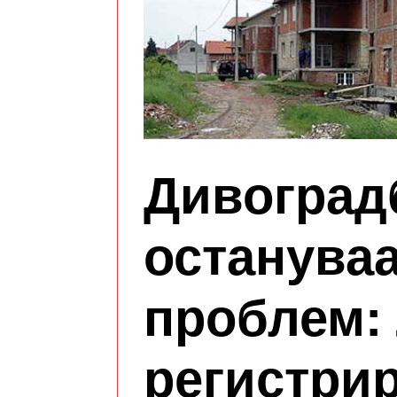
Дивоград
останува
проблем:
регистрир