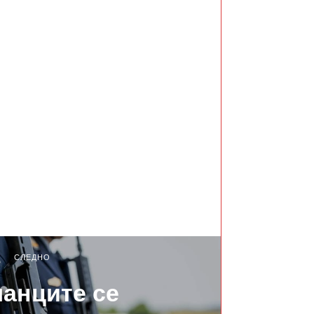
СЛЕДНО
анците се