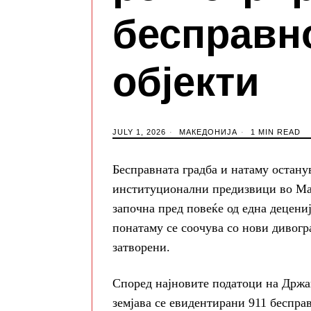
бесправн
објекти
JULY 1, 2026
МАКЕДОНИЈА
1 MIN READ
Бесправната градба и натаму остану
институционални предизвици во Мак
започна пред повеќе од една децениј
понатаму се соочува со нови дивогр
затворени.
Според најновите податоци на Држав
земјава се евидентирани 911 бесправ