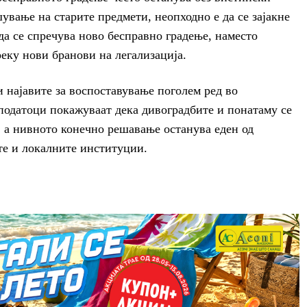
ување на старите предмети, неопходно е да се зајакне
а се спречува ново бесправно градење, наместо
еку нови бранови на легализација.
и најавите за воспоставување поголем ред во
податоци покажуваат дека дивоградбите и понатаму се
, а нивното конечно решавање останува еден од
те и локалните институции.