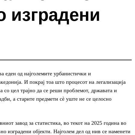
о изградени
ва еден од најголемите урбанистички и
едонија. И покрај тоа што процесот на легализација
а со цел трајно да се реши проблемот, државата и
адби, а старите предмети сè уште не се целосно
ниот завод за статистика, во текот на 2025 година во
но изградени објекти. Најголем дел од нив се наменети