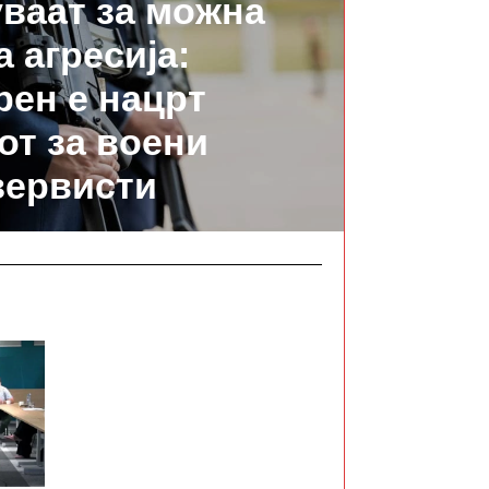
ваат за можна
а агресија:
ен е нацрт
от за воени
зервисти