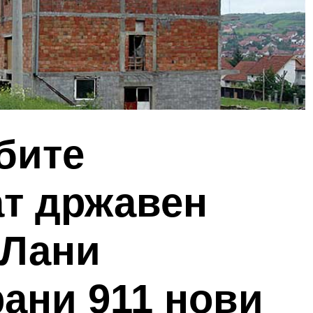
бите
ат државен
 Лани
ани 911 нови