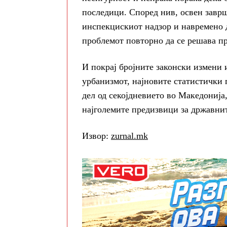
последици. Според нив, освен заврш
инспекцискиот надзор и навремено д
проблемот повторно да се решава пр
И покрај бројните законски измени 
урбанизмот, најновите статистички 
дел од секојдневието во Македонија
најголемите предизвици за државни
Извор:
zurnal.mk