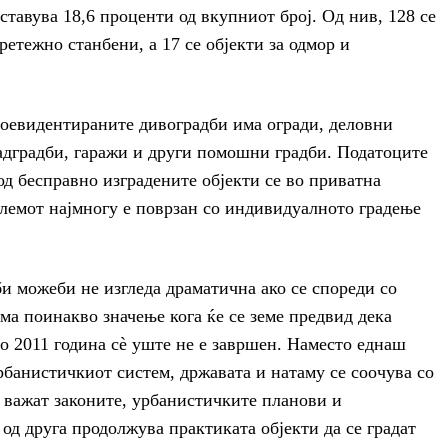
ставува 18,6 проценти од вкупниот број. Од нив, 128 се
ретежно станбени, а 17 се објекти за одмор и
воевидентираните дивоградби има огради, деловни
адградби, гаражи и други помошни градби. Податоците
од бесправно изградените објекти се во приватна
блемот најмногу е поврзан со индивидуалното градење
би можеби не изгледа драматична ако се спореди со
ма поинакво значење кога ќе се земе предвид дека
во 2011 година сè уште не е завршен. Наместо еднаш
урбанистичкиот систем, државата и натаму се соочува со
а важат законите, урбанистичките планови и
од друга продолжува практиката објекти да се градат