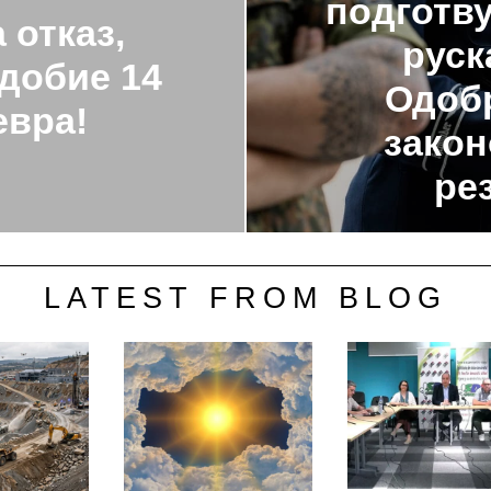
подготву
 отказ,
руск
 добие 14
Одобр
евра!
закон
ре
LATEST FROM BLOG