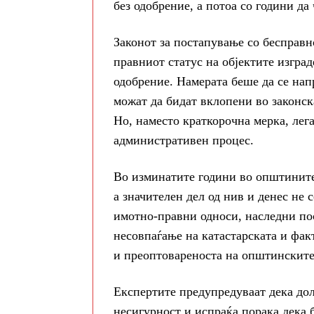
без одобрение, а потоа со години да
Законот за постапување со бесправн
правниот статус на објектите изгра
одобрение. Намерата беше да се напр
можат да бидат вклопени во законска
Но, наместо краткорочна мерка, лег
административен процес.
Во изминатите години во општините 
а значителен дел од нив и денес не
имотно-правни односи, наследни по
несовпаѓање на катастарската и факт
и преоптовареноста на општинските
Експертите предупредуваат дека дол
несигурност и испраќа порака дека 