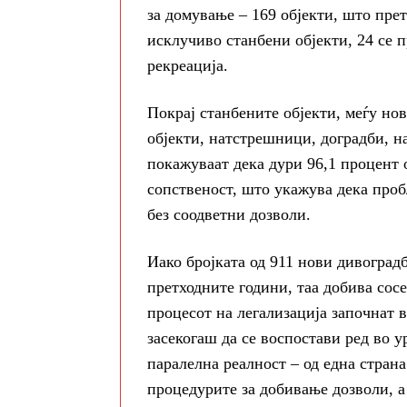
за домување – 169 објекти, што прет
исклучиво станбени објекти, 24 се п
рекреација.
Покрај станбените објекти, меѓу но
објекти, натстрешници, доградби, н
покажуваат дека дури 96,1 процент 
сопственост, што укажува дека про
без соодветни дозволи.
Иако бројката од 911 нови дивоград
претходните години, таа добива сосе
процесот на легализација започнат 
засекогаш да се воспостави ред во 
паралелна реалност – од една стран
процедурите за добивање дозволи, а 