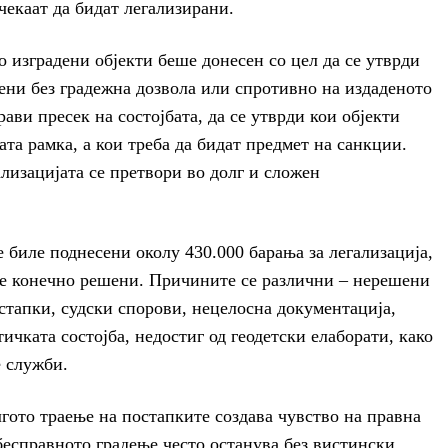
 чекаат да бидат легализирани.
о изградени објекти беше донесен со цел да се утврди
дени без градежна дозвола или спротивно на издаденото
ави пресек на состојбата, да се утврди кои објекти
та рамка, а кои треба да бидат предмет на санкции.
ализацијата се претвори во долг и сложен
биле поднесени околу 430.000 барања за легализација,
 се конечно решени. Причините се различни – нерешени
стапки, судски спорови, нецелосна документација,
ичката состојба, недостиг од геодетски елаборати, како
 служби.
гото траење на постапките создава чувство на правна
бесправното градење често останува без вистински