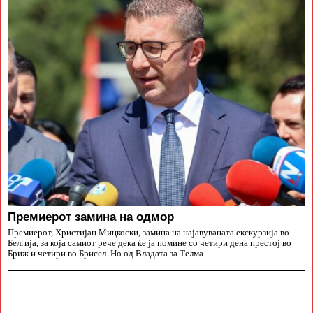
Премиерот замина на одмор
Премиерот, Христијан Мицкоски, замина на најавуваната екскурзија во
Белгија, за која самиот рече дека ќе ја помине со четири дена престој во
Бриж и четири во Брисел. Но од Владата за Телма