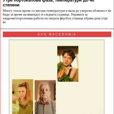
Утре портокалова фаза, температури до 40
степени
Многу топло време со високи температури и мала до умерена облачност ќе
биде за време на викендот и следната седмица. Управата за
хидрометеоролошки работи на својата фејсбук станица објави дека утре
ќе
EVN MACEDONIA