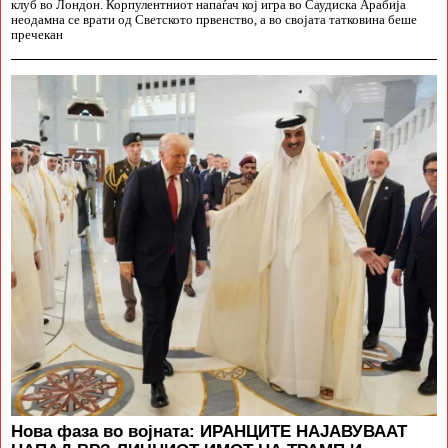
клуб во Лондон. Корпулентниот напаѓач кој игра во Саудиска Арабија
неодамна се врати од Светското првенство, а во својата татковина беше
пречекан
Нова фаза во војната: ИРАНЦИТЕ НАЈАВУВААТ