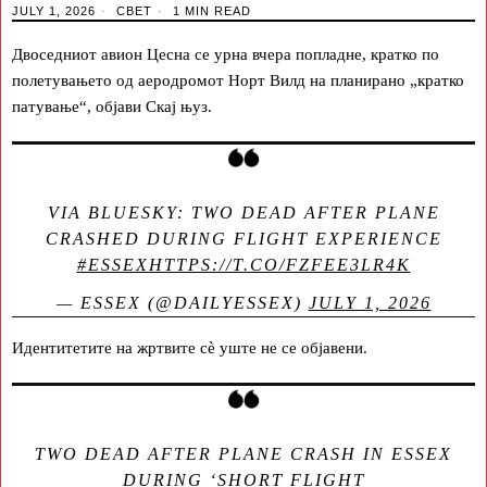
JULY 1, 2026
СВЕТ
1 MIN READ
Двоседниот авион Цесна се урна вчера попладне, кратко по
полетувањето од аеродромот Норт Вилд на планирано „кратко
патување“, објави Скај њуз.
VIA BLUESKY: TWO DEAD AFTER PLANE
CRASHED DURING FLIGHT EXPERIENCE
#ESSEX
HTTPS://T.CO/FZFEE3LR4K
— ESSEX (@DAILYESSEX)
JULY 1, 2026
Идентитетите на жртвите сè уште не се објавени.
TWO DEAD AFTER PLANE CRASH IN ESSEX
DURING ‘SHORT FLIGHT