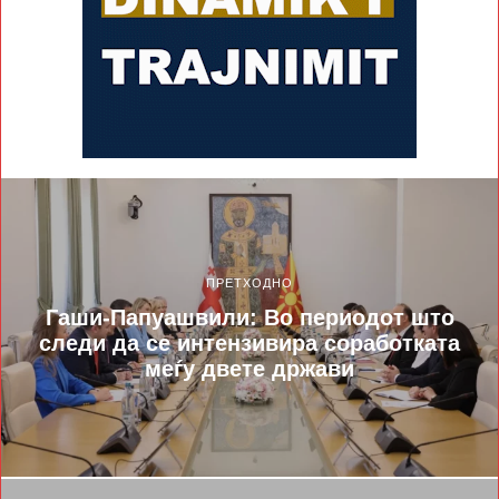
ПРЕТХОДНО
Гаши-Папуашвили: Во периодот што
следи да се интензивира соработката
меѓу двете држави