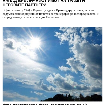
НАПАД ВРЗ ЛИЧНИОТ ИМОТ НА ТРАМП И
НЕГОВИТЕ ПАРТНЕРИ
Војната помеѓу САД и Израел од една и Иран од друга стана, за само
седум месеци од нејзиниот почеток се трансформира и според целите, и
според методите по кои се води. Нападите