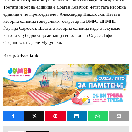
Третата изборна единица е Драган Ковачки; Четвртата изборна
единица е потпретседателот Александар Николоски; Петата
изборна единица генералниот секретар на ВМРО-ДПМНЕ
Ѓорѓија Сајкоски. Шестата изборна единица каде очекуваме
исто така убедлива доминација во однос на СДС е Дафина
Стојановска“, рече Муцунски.
Извор:
24vesti.mk