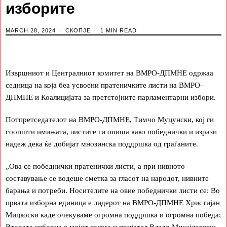
изборите
MARCH 28, 2024
СКОПЈЕ
1 MIN READ
Извршниот и Централниот комитет на ВМРО-ДПМНЕ одржаа
седница на која беа усвоени пратеничките листи на ВМРО-
ДПМНЕ и Коалицијата за претстојните парламентарни избори.
Потпретседателот на ВМРО-ДПМНЕ, Тимчо Муцунски, кој ги
соопшти имињата, листите ги опиша како победнички и изрази
надеж дека ќе добијат мнозинска поддршка од граѓаните.
„Ова се победнички пратенички листи, а при нивното
составување се водеше сметка за гласот на народот, нивните
барања и потреби. Носителите на овие победнички листи се: Во
првата изборна единица е лидерот на ВМРО-ДПМНЕ Христијан
Мицкоски каде очекуваме огромна поддршка и огромна победа;
Втората изборна е мојот колега и пријател Владо Мисајловски;