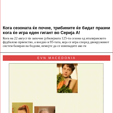
Кога сезоната ќе почне, трибините ќе бидат празни
кога ќе игра еден гигант во Серија А!
Кога на 22 август ќе започне јубилејната 125-та сезона од италијанското
фудбалско првенство, а воедно и 95-тата, која се игра според двокружниот
систем базиран на бодови, немојте да се изненадите ако ги
EVN MACEDONIA