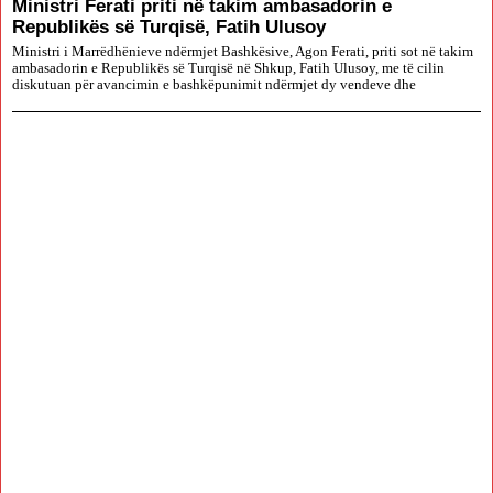
Ministri Ferati priti në takim ambasadorin e
Republikës së Turqisë, Fatih Ulusoy
Ministri i Marrëdhënieve ndërmjet Bashkësive, Agon Ferati, priti sot në takim
ambasadorin e Republikës së Turqisë në Shkup, Fatih Ulusoy, me të cilin
diskutuan për avancimin e bashkëpunimit ndërmjet dy vendeve dhe