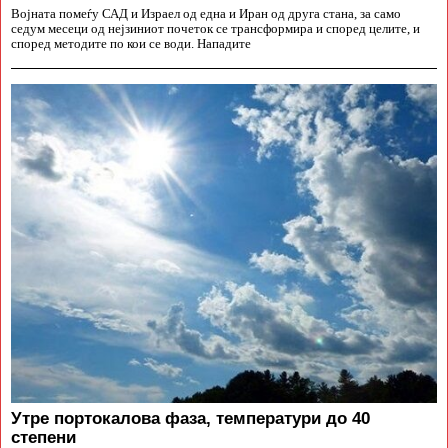
Војната помеѓу САД и Израел од една и Иран од друга стана, за само
седум месеци од нејзиниот почеток се трансформира и според целите, и
според методите по кои се води. Нападите
Утре портокалова фаза, температури до 40
степени