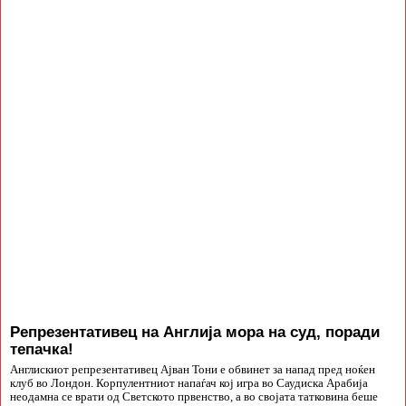
Репрезентативец на Англија мора на суд, поради
тепачка!
Англискиот репрезентативец Ајван Тони е обвинет за напад пред ноќен
клуб во Лондон. Корпулентниот напаѓач кој игра во Саудиска Арабија
неодамна се врати од Светското првенство, а во својата татковина беше