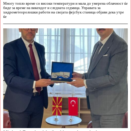
Многу топло време со високи температури и мала до умерена облачност ќе
биде за време на викендот и следната седмица. Управата за
хидрометеоролошки работи на својата фејсбук станица објави дека утре
ќе