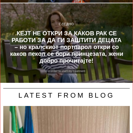
СЛЕДНО
КЕЈТ НЕ ОТКРИ ЗА КАКОВ РАК СЕ
РАБОТИ ЗА ДА ГИ ЗАШТИТИ ДЕЦАТА
– но кралскиот портпарол откри со
каков пекол се бори принцезата, жени
добро прочитајте!
LATEST FROM BLOG