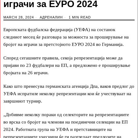
играчи за ЕУРО 2024
MARCH 28, 2024
АДРЕНАЛИН
1 MIN READ
Европската фудбалска федерација (УЕФА) на состанок
следниот месец ќе разговара за можноста за проширување на
бројот на играчи за претстојното ЕУРО 2024 во Германија.
Според сегашните правила, секоја репрезентација може да
пријави по 23 фудбалери на ЕП, а предложено е проширување
бројката на 26 играчи.
Како што пренесува германската агенција Дпа, ваков предлог до
УЕФА испратиле неколку репрезентации кои ќе учествуваат на
завршниот турнир.
„Добивме неколку пораки од селекторите на репрезентациите
во врска со бројот на членови на поединечни селекции на ЕП
2024. Работната група на УЕФА и претставниците на
репрезентациите учесници ќе ги разгледаат предлозите на