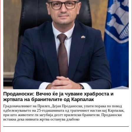
Проданоски: Вечно ќе ја чуваме храброста и
жртвата на бранителите од Карпалак
Градоначалникот на Прилеп, Дејан Проданоски, упати порака по повод
одбележувањето на 25-годишнината од трагичниот настан кај Карпалак,
при што животите ги загубија десет прилепски бранители. Проданоски
истакна дека нивната жртва останува длабоко