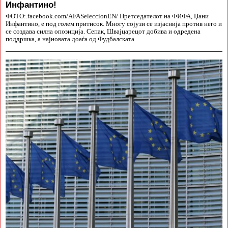
Инфантино!
ФОТО:.facebook.com/AFASeleccionEN/ Претседателот на ФИФА, Џани
Инфантино, е под голем притисок. Многу сојузи се изјаснија против него и
се создава силна опозиција. Сепак, Швајцарецот добива и одредена
поддршка, а најновата доаѓа од Фудбалската