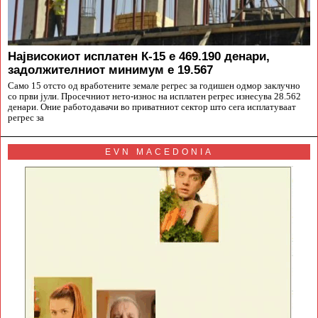
Највисокиот исплатен К-15 е 469.190 денари,
задолжителниот минимум е 19.567
Само 15 отсто од вработените земале регрес за годишен одмор заклучно
со први јули. Просечниот нето-износ на исплатен регрес изнесува 28.562
денари. Оние работодавачи во приватниот сектор што сега исплатуваат
регрес за
EVN MACEDONIA