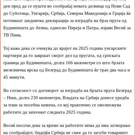
ден пред да се пушти во сообраќај новата делница од Нови Сад
до Суботица, Унгарија, Србија, Северна Македонија и Грција ќе
потпишат заедничка декларација за изградба на брза пруга од
Будимпешта до Атина, односно Пиреја и Патра, изјави Весиќ за
ТВ Пинк.
Тој кажа дека се очекува до крајот на 2025 година унгарските
партнери да го завршат својот дел од пругата, од српската
граница до Будимпешта, долга 166 километри со што брзата
железничка врска од Белград до Будимпешта ќе трае два часа и
45 минути.
Во согласност со договорот за изградба на брзата пруга Белград
– Ниш, долга 230 километри, Владата на Србија донесе уредба
за план за посебна намена, со кој практично се овозможува
работите да започнат следната 2025 година.
Весиќ посочи дека за време на работите нема да има затворање
на сообраќајот, бидејќи Србија не смее да го загуби товарниот