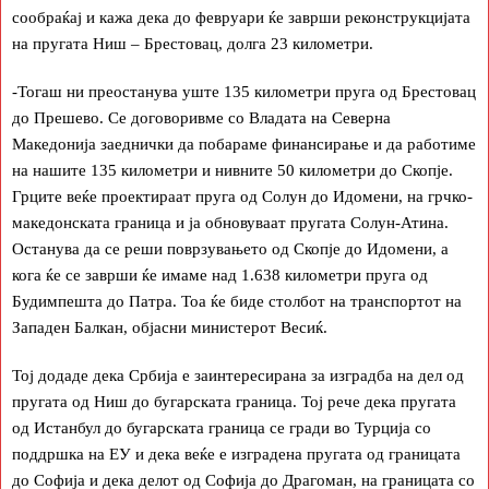
сообраќај и кажа дека до февруари ќе заврши реконструкцијата
на пругата Ниш – Брестовац, долга 23 километри.
-Тогаш ни преостанува уште 135 километри пруга од Брестовац
до Прешево. Се договоривме со Владата на Северна
Македонија заеднички да побараме финансирање и да работиме
на нашите 135 километри и нивните 50 километри до Скопје.
Грците веќе проектираат пруга од Солун до Идомени, на грчко-
македонската граница и ја обновуваат пругата Солун-Атина.
Останува да се реши поврзувањето од Скопје до Идомени, а
кога ќе се заврши ќе имаме над 1.638 километри пруга од
Будимпешта до Патра. Тоа ќе биде столбот на транспортот на
Западен Балкан, објасни министерот Весиќ.
Тој додаде дека Србија е заинтересирана за изградба на дел од
пругата од Ниш до бугарската граница. Тој рече дека пругата
од Истанбул до бугарската граница се гради во Турција со
поддршка на ЕУ и дека веќе е изградена пругата од границата
до Софија и дека делот од Софија до Драгоман, на границата со