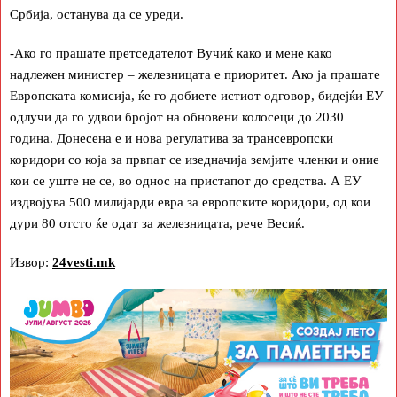
Србија, останува да се уреди.
-Ако го прашате претседателот Вучиќ како и мене како
надлежен министер – железницата е приоритет. Ако ја прашате
Европската комисија, ќе го добиете истиот одговор, бидејќи ЕУ
одлучи да го удвои бројот на обновени колосеци до 2030
година. Донесена е и нова регулатива за трансевропски
коридори со која за првпат се изедначија земјите членки и оние
кои се уште не се, во однос на пристапот до средства. А ЕУ
издвојува 500 милијарди евра за европските коридори, од кои
дури 80 отсто ќе одат за железницата, рече Весиќ.
Извор:
24vesti.mk