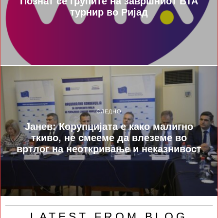
Познат се групите на завршниот ВТА
турнир во Ријад
СЛЕДНО
Јанев: Корупцијата е како малигно
ткиво, не смееме да влеземе во
вртлог на неоткривање и неказнивост
LATEST FROM BLOG