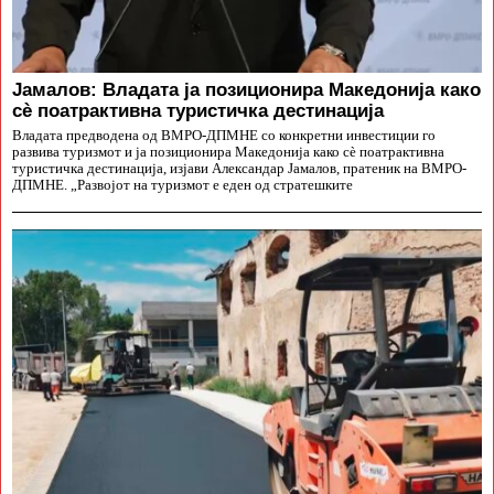
Јамалов: Владата ја позиционира Македонија како
сè поатрактивна туристичка дестинација
Владата предводена од ВМРО-ДПМНЕ со конкретни инвестиции го
развива туризмот и ја позиционира Македонија како сè поатрактивна
туристичка дестинација, изјави Александар Јамалов, пратеник на ВМРО-
ДПМНЕ. „Развојот на туризмот е еден од стратешките