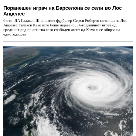
Поранешен играч на Барселона се сели во Лос
Анџелес
Фото: ЛА Галакси Шпанскиот фудбалер Серхи Роберто потпиша за Лос
Анџелес Галакси Како што беше најавено, 34-годишниот играч од
средниот ред пристигна како слободен агент од Комо и се обврза на
едногодишен