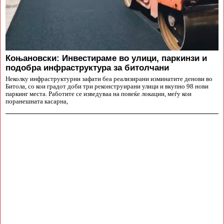
Коњановски: Инвестираме во улици, паркинзи и
подобра инфраструктура за битолчани
Неколку инфраструктурни зафати беа реализирани изминатите денови во
Битола, со кои градот доби три реконструирани улици и вкупно 98 нови
паркинг места. Работите се изведуваа на повеќе локации, меѓу кои
поранешната касарна,