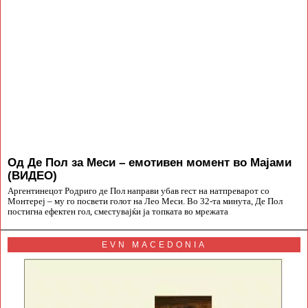
Од Де Пол за Меси – емотивен момент во Мајами
(ВИДЕО)
Аргентинецот Родриго де Пол направи убав гест на натпреварот со
Монтереј – му го посвети голот на Лео Меси. Во 32-та минута, Де Пол
постигна ефектен гол, сместувајќи ја топката во мрежата
EVN MACEDONIA