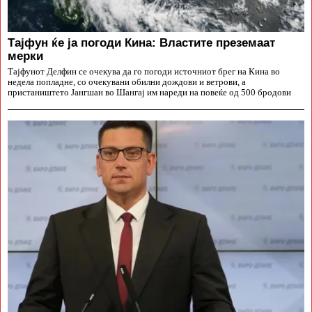
Тајфун ќе ја погоди Кина: Властите преземаат
мерки
Тајфунот Делфин се очекува да го погоди источниот брег на Кина во
недела попладне, со очекувани обилни дождови и ветрови, а
пристаништето Јангшан во Шангај им нареди на повеќе од 500 бродови