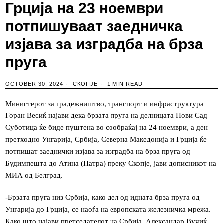
Грција на 23 ноември
потпишуваат заедничка
изјава за изградба на брза
пруга
OCTOBER 30, 2024
СКОПЈЕ
1 MIN READ
Министерот за градежништво, транспорт и инфраструктура
Горан Весиќ најави дека брзата пруга на делницата Нови Сад –
Суботица ќе биде пуштена во сообраќај на 24 ноември, а ден
претходно Унгарија, Србија, Северна Македонија и Грција ќе
потпишат заеднички изјава за изградба на брза пруга од
Будимпешта до Атина (Патра) преку Скопје, јави дописникот на
МИА од Белград.
-Брзата пруга низ Србија, како дел од идната брза пруга од
Унгарија до Грција, се наоѓа на европската железничка мрежа.
Како што најави претседателот на Србија, Александар Вучиќ,