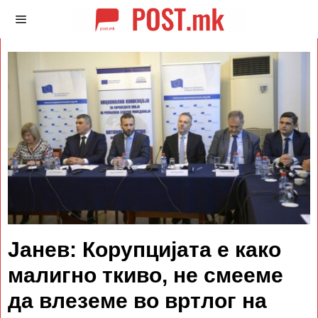
Јанев: Корупцијата е како
малигно ткиво, не смееме
да влеземе во вртлог на