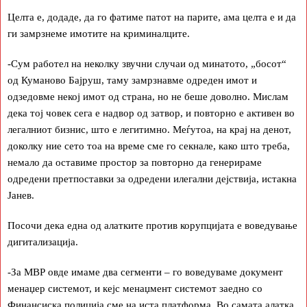
Целта е, додаде, да го фатиме патот на парите, ама целта е и да
ги замрзнеме имотите на криминалците.
-Сум работел на неколку звучни случаи од минатото, „босот“
од Куманово Бајруш, таму замрзнавме одреден имот и
одзедовме некој имот од страна, но не беше доволно. Мислам
дека тој човек сега е надвор од затвор, и повторно е активен во
легалниот бизнис, што е легитимно. Меѓутоа, на крај на денот,
доколку ние сето тоа на време сме го секнале, како што треба,
немало да оставиме простор за повторно да генерираме
одредени претпоставки за одредени илегални дејствија, истакна
Јанев.
Посочи дека една од алатките против корупцијата е воведување
дигитализација.
-За МВР овде имаме два сегменти – го воведуваме документ
менаџер системот, и кејс менаџмент системот заедно со
Финансиска полиција сме на иста платформа. Во самата алатка