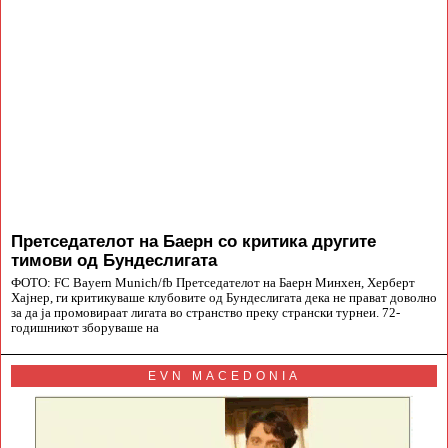
Претседателот на Баерн со критика другите
тимови од Бундеслигата
ФОТО: FC Bayern Munich/fb Претседателот на Баерн Минхен, Херберт
Хајнер, ги критикуваше клубовите од Бундеслигата дека не прават доволно
за да ја промовираат лигата во странство преку странски турнеи. 72-
годишникот зборуваше на
EVN MACEDONIA