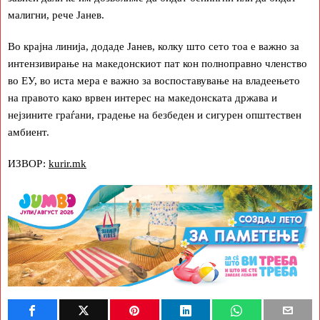
малигни, рече Јанев.
Во крајна линија, додаде Јанев, колку што сето тоа е важно за
интензивирање на македонскиот пат кон полноправно членство
во ЕУ, во иста мера е важно за воспоставување на владеењето
на правото како врвен интерес на македонската држава и
нејзините граѓани, градење на безбеден и сигурен општествен
амбиент.
ИЗВОР:
kurir.mk