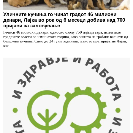
Уличните кучиња го чинат градот 46 милиони
денари, Лајка во рок од 6 месеци добива над 700
пријави за заловување
Речиси 46 милиони денари, односно околу 750 илјади евра, исплатиле
градските власти во изминатата година, како оштета на граѓани каснати од
бездомни кучиња. Само до 24 јуни годинава, јавното претпријатие Лајка,
кое