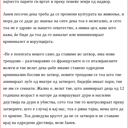
најчесто парите ги вртат и преку повеќе земји од надвор.
Јанев посочи дека треба да се промени културата на живеење, и
мора да се даде до знаење на сите дека тоа е нелегално, и сето
тоа не е здраво за нашето општество, а нивна цел, како што
кажа, ќе биде да тоа да го намалат или минимизираат
криминалот и корупцијата.
-Не е поентата некого само да ставиме во затвор, има нови
трендови – разговаравме со француските и со италијанските
колеги и тие велат дека џабе имаме ставено одредени
криминални босови во затвор, новите трендови се тоа што тие
анимираат луѓе од внатре од затворот, бидејќи имаат пари, тие
не им се секнати. Жално е, велат тие, што анимираат деца од 12
годишна возраст и нагоре да извршуваат дури и насилни
дејствија па дури и убиства, сето тоа тие го контролираат преку
затворите, што е случај и кај нас, тоа е јавна тајна, нема што да
го криеме. Тоа доведува кругот да не се затвори и не ставаме
крај на одредени дјествија, вели Јанев.