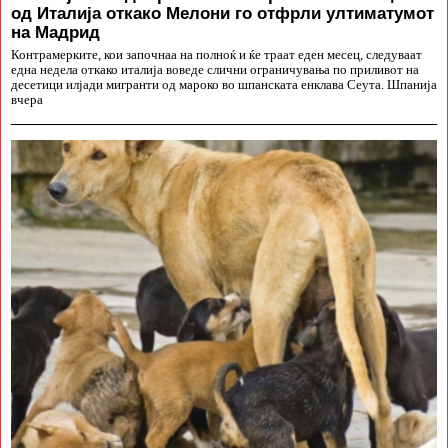
од Италија откако Мелони го отфрли ултиматумот
на Мадрид
Контрамерките, кои започнаа на полноќ и ќе траат еден месец, следуваат
една недела откако италија воведе слични ограничувања по приливот на
десетици илјади мигранти од мароко во шпанската енклава Сеута. Шпанија
вчера