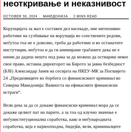
неоткривање и неказнивост
OCTOBER 30, 2024
МАКЕДОНИЈА
2 MINS READ
Корупцијата за жал е составен дел насекаде, ние интензивно
работиме на сузбивање на корупција во сопствените редови,
меѓутоа тоа не е доволно, треба да работиме и во останатите
инстутиции, меѓутоа и да ги анимираме граѓаните дека не е
начин да дадеш нешто под рака за да можеш да оствариш некое
свое право, истакна директорот на Бирото за јавна безбедност
(БЈБ) Александар Јанев на сесијата на НКЕУ-МК за Поглавјето
24 „Предизвиците во борбата со финансискиот криминал во
Северна Македонија: Важноста на ефикасните финансиски
истраги“.
Вели дека за да се докаже финансиски криминал мора да се
докаже целиот пат на парите, а за тоа од клучно значење е
меѓуинституционална соработка, како и меѓународната
соработка, која е најнеопходна, бидејќи, вели, криминалците