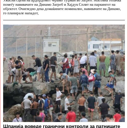
Ужасни сцени на ардордомот Фрањо Туџман во Загреб. Масовна тепачка
помеѓу навивачите на Динамо Загреб и Хајдук Сплит на паркингот на
објектот. Очигледно дека домаќините номинално, навивачите на Динамо,
го планирале нападот,
Шпанија воведе гранични контроли за патниците