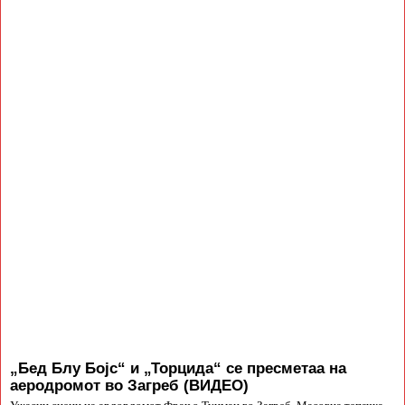
„Бед Блу Бојс“ и „Торцида“ се пресметаа на
аеродромот во Загреб (ВИДЕО)