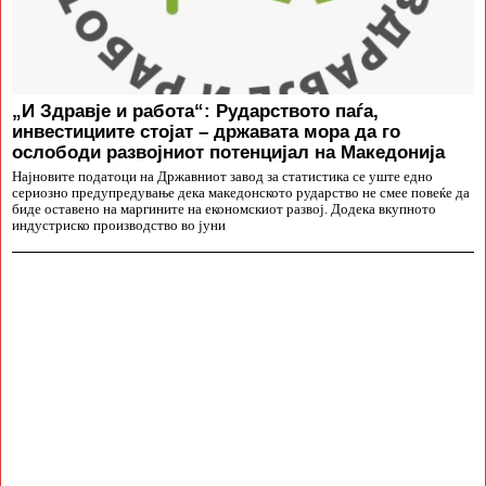
„И Здравје и работа“: Рударството паѓа,
инвестициите стојат – државата мора да го
ослободи развојниот потенцијал на Македонија
Најновите податоци на Државниот завод за статистика се уште едно
сериозно предупредување дека македонското рударство не смее повеќе да
биде оставено на маргините на економскиот развој. Додека вкупното
индустриско производство во јуни