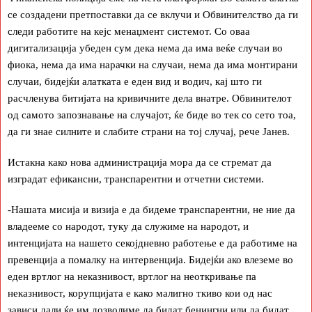
се создадени претпоставки да се вклучи и Обвинителство да ги
следи работите на кејс менаџмент системот. Со оваа
дигитализација убеден сум дека нема да има веќе случаи во
фиока, нема да има нарачки на случаи, нема да има монтирани
случаи, бидејќи алатката е еден вид и водич, кај што ги
расчленува битијата на кривичните дела внатре. Обвинителот
од самото запознавање на случајот, ќе биде во тек со сето тоа,
да ги знае силните и слабите страни на тој случај, рече Јанев.
Истакна како нова администрација мора да се стремат да
изградат ефикансни, транспарентни и отчетни системи.
-Нашата мисија и визија е да бидеме транспарентни, не ние да
владееме со народот, туку да служиме на народот, и
интенцијата на нашето секојдневно работење е да работиме на
превенција а помалку на интервенција. Бидејќи ако влеземе во
еден вртлог на неказнивост, вртлог на неоткривање па
неказнивост, корупцијата е како малигно ткиво кои од нас
зависи дали ќе им дозволиме да бидат бенингни или да бидат