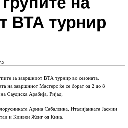
 групите на
т ВТА турнир
AD
упите за завршниот ВТА турнир во сезоната.
та на завршниот Мастерс ќе се борат од 2 до 8
 на Саудиска Арабија, Ријад.
елорусинката Арина Сабаленка, Италијанката Јасмин
стан и Кинвен Женг од Кина.