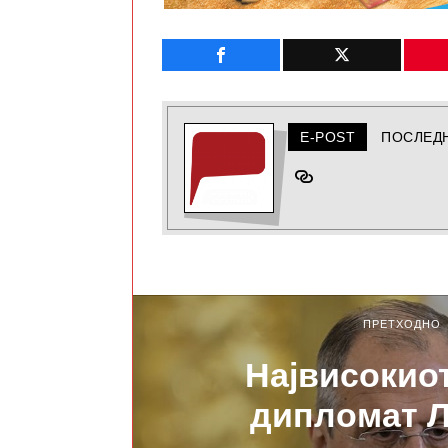
E-POST
ПОСЛЕД
ПРЕТХОДНО
Највисокио
дипломат 