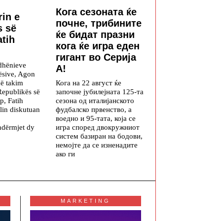
Кога сезоната ќе
in e
почне, трибините
s së
ќе бидат празни
atih
кога ќе игра еден
гигант во Серија
ëdhënieve
А!
ësive, Agon
 në takim
Кога на 22 август ќе
Republikës së
започне јубилејната 125-та
p, Fatih
сезона од италијанското
lin diskutuan
фудбалско првенство, а
воедно и 95-тата, која се
ndërmjet dy
игра според двокружниот
систем базиран на бодови,
немојте да се изненадите
ако ги
MARKETING