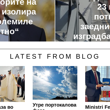
порите на
23
 изолира
пот
големиле
заедни
атно“
изградба
LATEST FROM BLOG
Утре портокалова
за во
Ministri Fe