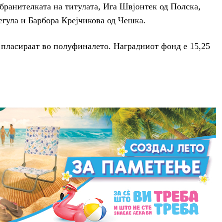
 бранителката на титулата, Ига Швјонтек од Полска,
гула и Барбора Крејчикова од Чешка.
е пласираат во полуфиналето. Наградниот фонд е 15,25