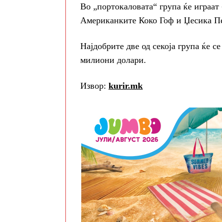
Во „портокаловата“ група ќе играат
Американките Коко Гоф и Џесика Пе
Најдобрите две од секоја група ќе с
милиони долари.
Извор:
kurir.mk