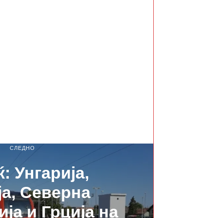
СЛЕДНО
: Унгарија,
а, Северна
ја и Грција на