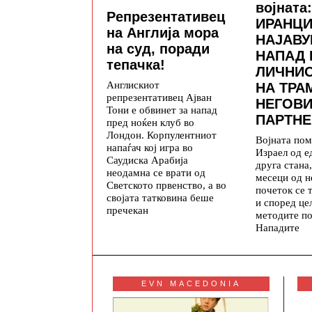
војната:
Репрезентативец
ИРАНЦИ
на Англија мора
НАЈАВУ
на суд, поради
НАПАД 
тепачка!
ЛИЧНИ
Англискиот
НА ТРА
репрезентативец Ајван
НЕГОВИ
Тони е обвинет за напад
ПАРТНЕ
пред ноќен клуб во
Лондон. Корпулентниот
Војната по
напаѓач кој игра во
Израел од е
Саудиска Арабија
друга стана
неодамна се врати од
месеци од н
Светското првенство, а во
почеток се
својата татковина беше
и според це
пречекан
методите по
Нападите
EVN MACEDONIA