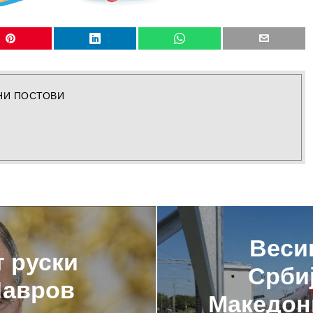
НИ ПОСТОВИ
Весиќ
т руски
Србиј
Лавров
Македони