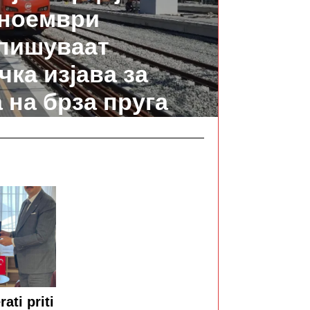
 ноември
пишуваат
чка изјава за
 на брза пруга
rati priti