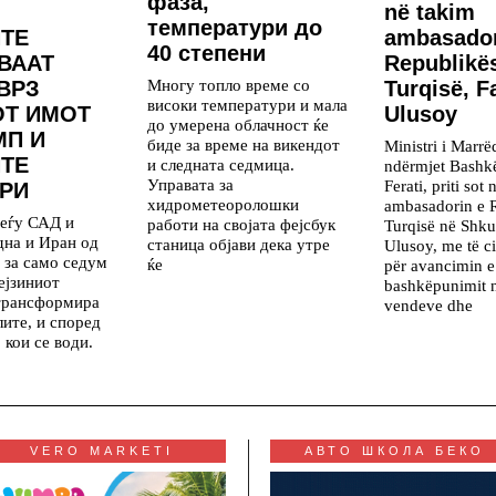
фаза,
në takim
температури до
ТЕ
ambasador
40 степени
ВААТ
Republikë
Многу топло време со
ВРЗ
Turqisë, F
високи температури и мала
ОТ ИМОТ
Ulusoy
до умерена облачност ќе
МП И
биде за време на викендот
Ministri i Marr
ТЕ
и следната седмица.
ndërmjet Bashk
Управата за
Ferati, priti sot
РИ
хидрометеоролошки
ambasadorin e 
меѓу САД и
работи на својата фејсбук
Turqisë në Shku
дна и Иран од
станица објави дека утре
Ulusoy, me të ci
, за само седум
ќе
për avancimin e
ејзиниот
bashkëpunimit 
 трансформира
vendeve dhe
лите, и според
 кои се води.
VERO MARKETI
АВТО ШКОЛА БЕКО