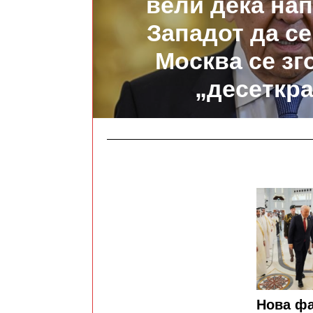
вели дека на
Западот да се
Москва се з
„десеткр
Нова фа