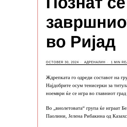
Познат се
завршнио
во Ријад
OCTOBER 30, 2024
АДРЕНАЛИН
1 MIN RE
Ждрепката го одреди составот на гр
Најдобрите осум тенисерки за титула
ноември ќе се игра во главниот град
Во „виолетовата“ група ќе играат Б
Паолини, Јелена Рибакина од Казах