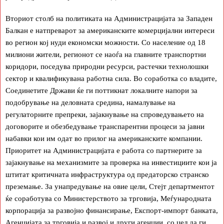
Вториот столб на политиката на Администрацијата за Западен
Балкан е натпреварот за американските комерцијални интереси
во регион кој нуди економски можности. Со население од 18
милиони жители, регионот се наоѓа на главните транспортни
коридори, поседува природни ресурси, растечки технолошки
сектор и квалификувана работна сила. Во соработка со владите,
Соединетите Држави ќе ги поттикнат локалните напори за
подобрување на деловната средина, намалување на
регулаторните препреки, зајакнување на спроведувањето на
договорите и обезбедување транспарентни процеси за јавни
набавки кои им одат во прилог на американските компании.
Приоритет на Администрацијата е работа со партнерите за
зајакнување на механизмите за проверка на инвестициите кои ја
штитат критичната инфраструктура од предаторско странско
преземање. За унапредување на овие цели, Стејт департментот
ќе соработува со Министерството за трговија, Меѓународната
корпорација за развојно финансирање, Експорт-импорт банката,
Агенцијата за трговија и развој и други агенции, со цел да ги