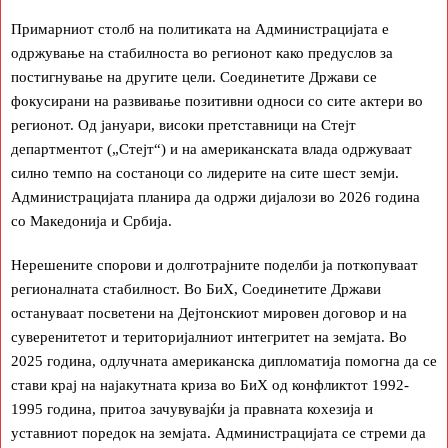
Примарниот столб на политиката на Администрацијата е
одржување на стабилноста во регионот како предуслов за
постигнување на другите цели. Соединетите Држави се
фокусирани на развивање позитивни односи со сите актери во
регионот. Од јануари, високи претставници на Стејт
департментот („Стејт“) и на американската влада одржуваат
силно темпо на состаноци со лидерите на сите шест земји.
Администрацијата планира да одржи дијалози во 2026 година
со Македонија и Србија.
Нерешените спорови и долготрајните поделби ја поткопуваат
регионалната стабилност. Во БиХ, Соединетите Држави
остануваат посветени на Дејтонскиот мировен договор и на
суверенитетот и територијалниот интегритет на земјата. Во
2025 година, одлучната американска дипломатија помогна да се
стави крај на најакутната криза во БиХ од конфликтот 1992-
1995 година, притоа зачувувајќи ја правната кохезија и
уставниот поредок на земјата. Администрацијата се стреми да