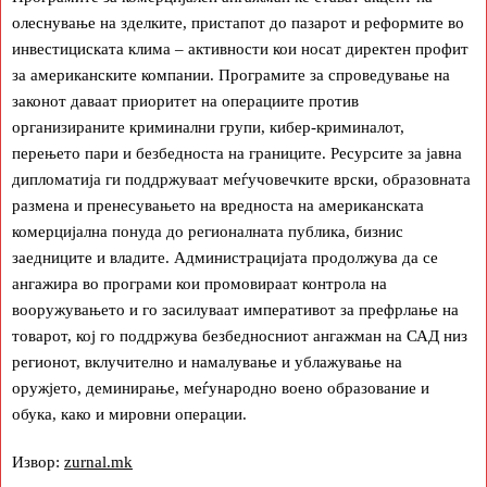
олеснување на зделките, пристапот до пазарот и реформите во
инвестициската клима – активности кои носат директен профит
за американските компании. Програмите за спроведување на
законот даваат приоритет на операциите против
организираните криминални групи, кибер-криминалот,
перењето пари и безбедноста на границите. Ресурсите за јавна
дипломатија ги поддржуваат меѓучовечките врски, образовната
размена и пренесувањето на вредноста на американската
комерцијална понуда до регионалната публика, бизнис
заедниците и владите. Администрацијата продолжува да се
ангажира во програми кои промовираат контрола на
вооружувањето и го засилуваат императивот за префрлање на
товарот, кој го поддржува безбедносниот ангажман на САД низ
регионот, вклучително и намалување и ублажување на
оружјето, деминирање, меѓународно воено образование и
обука, како и мировни операции.
Извор:
zurnal.mk