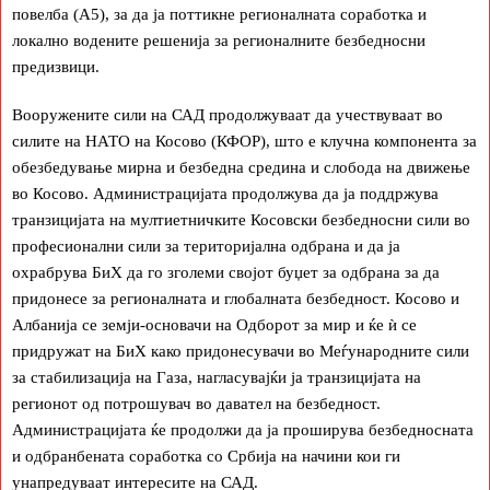
повелба (А5), за да ја поттикне регионалната соработка и
локално водените решенија за регионалните безбедносни
предизвици.
Вооружените сили на САД продолжуваат да учествуваат во
силите на НАТО на Косово (КФОР), што е клучна компонента за
обезбедување мирна и безбедна средина и слобода на движење
во Косово. Администрацијата продолжува да ја поддржува
транзицијата на мултиетничките Косовски безбедносни сили во
професионални сили за територијална одбрана и да ја
охрабрува БиХ да го зголеми својот буџет за одбрана за да
придонесе за регионалната и глобалната безбедност. Косово и
Албанија се земји-основачи на Одборот за мир и ќе ѝ се
придружат на БиХ како придонесувачи во Меѓународните сили
за стабилизација на Газа, нагласувајќи ја транзицијата на
регионот од потрошувач во давател на безбедност.
Администрацијата ќе продолжи да ја проширува безбедносната
и одбранбената соработка со Србија на начини кои ги
унапредуваат интересите на САД.