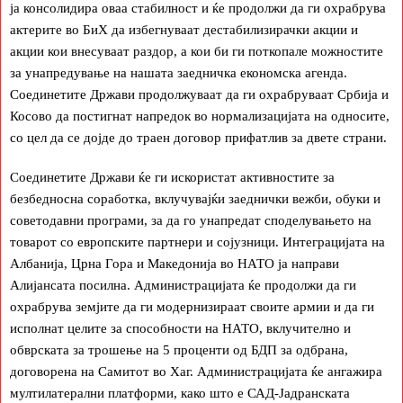
ја консолидира оваа стабилност и ќе продолжи да ги охрабрува
актерите во БиХ да избегнуваат дестабилизирачки акции и
акции кои внесуваат раздор, а кои би ги поткопале можностите
за унапредување на нашата заедничка економска агенда.
Соединетите Држави продолжуваат да ги охрабруваат Србија и
Косово да постигнат напредок во нормализацијата на односите,
со цел да се дојде до траен договор прифатлив за двете страни.
Соединетите Држави ќе ги искористат активностите за
безбедносна соработка, вклучувајќи заеднички вежби, обуки и
советодавни програми, за да го унапредат споделувањето на
товарот со европските партнери и сојузници. Интеграцијата на
Албанија, Црна Гора и Македонија во НАТО ја направи
Алијансата посилна. Администрацијата ќе продолжи да ги
охрабрува земјите да ги модернизираат своите армии и да ги
исполнат целите за способности на НАТО, вклучително и
обврската за трошење на 5 проценти од БДП за одбрана,
договорена на Самитот во Хаг. Администрацијата ќе ангажира
мултилатерални платформи, како што е САД-Јадранската