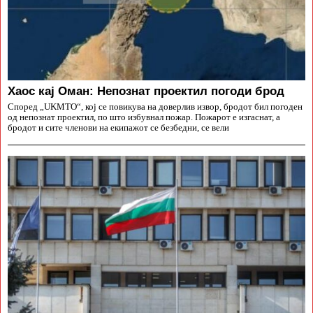
Хаос кај Оман: Непознат проектил погоди брод
Според „UKMTO“, кој се повикува на доверлив извор, бродот бил погоден
од непознат проектил, по што избувнал пожар. Пожарот е изгаснат, а
бродот и сите членови на екипажот се безбедни, се вели