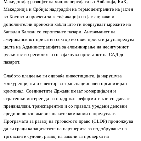
Македонија; развојот на хидроенергијата во Албанија, БиХ,
Македонија и Србија; надградби на термоцентралите на јаглен
во Косово и проекти за гасификација на јаглен; како и
дополнителни преносни кабли што ги поврзуваат мрежите на
Западен Балкан со европските пазари. Ангажманот на
американскиот приватен сектор во овие проекти ја унапредува
целта на Администрацијата за елиминирање на несигурниот
руски гас во регионот и го зајакнува пристапот на САД до
пазарот.
Слабото владеење ги одвраќа инвестициите, ја нарушува
конкуренцијата и е вектор за транснационален организиран
криминал. Соединетите Држави имаат комерцијален и
стратешки интерес да ги поддржат реформите кои создаваат
предвидливи, транспарентни и со правила уредени деловни
средини во кои американските компании напредуваат.
Програмата за развој на трговското право (CLDP) продолжува
да ги гради капацитетите на партнерите за подобрување на
трговските судови, развој на закони за проверка на