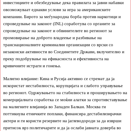
инвестициите и обезбедување дека правилата за јавни набавки
овозможуваат еднакви услови за игра за американските
компании. Бирото за меѓународна борба против наркотици и
спроведување на законот (INL) соработува со органите за
спроведување на законот и обвинителите во регионот за
промовирање на доброто владеење и разбивање на
транснационалните криминални организации со врски со
незаконски активности во Соединетите Држави, вклучително и
преку подобрување на ефикасноста и ефективноста на
кривичните истраги и гонења.
Малигно влијание: Кина и Русија активно се стремат да ја
искористат нестабилноста, корупцијата и слабото управување
во регионот. Одржувањето на стабилноста и проширувањето на
комерцијалната соработка се моќни алатки за спротивставување
на малигните влијанија во Западен Балкан. Москва ги
поттикнува етничките поплаки, финансира дестабилизирачки
актери и ги користи резервите на јаглеводороди за да изврши
притисок врз политичарите и да ја ослаби јавната доверба во