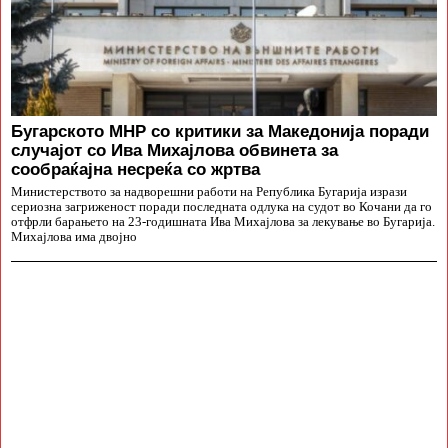
Бугарското МНР со критики за Македонија поради
случајот со Ива Михајлова обвинета за
сообраќајна несреќа со жртва
Министерството за надворешни работи на Република Бугарија изрази
сериозна загриженост поради последната одлука на судот во Кочани да го
отфрли барањето на 23-годишната Ива Михајлова за лекување во Бугарија.
Михајлова има двојно