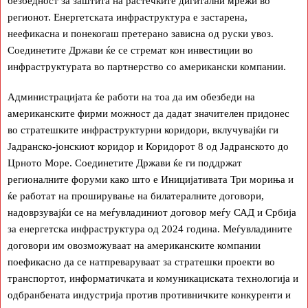
безбедност за заштита на растечките дигитални мрежи во
регионот. Енергетската инфраструктура е застарена,
неефикасна и понекогаш претерано зависна од руски увоз.
Соединетите Држави ќе се стремат кон инвестиции во
инфраструктурата во партнерство со американски компании.
Администрацијата ќе работи на тоа да им обезбеди на
американските фирми можност да дадат значителен придонес
во стратешките инфраструктурни коридори, вклучувајќи ги
Јадранско-јонскиот коридор и Коридорот 8 од Јадранското до
Црното Море. Соединетите Држави ќе ги поддржат
регионалните форуми како што е Иницијативата Три мориња и
ќе работат на проширување на билатералните договори,
надоврзувајќи се на меѓувладиниот договор меѓу САД и Србија
за енергетска инфраструктура од 2024 година. Меѓувладините
договори им овозможуваат на американските компании
поефикасно да се натпреваруваат за стратешки проекти во
транспортот, информатичката и комуникациската технологија и
одбранбената индустрија против противничките конкуренти и