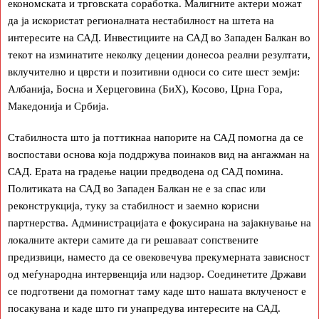
економската и трговската соработка. Малигните актери можат
да ја искористат регионалната нестабилност на штета на
интересите на САД. Инвестициите на САД во Западен Балкан во
текот на изминатите неколку децении донесоа реални резултати,
вклучително и цврсти и позитивни односи со сите шест земји:
Албанија, Босна и Херцеговина (БиХ), Косово, Црна Гора,
Македонија и Србија.
Стабилноста што ја поттикнаа напорите на САД помогна да се
воспостави основа која поддржува поинаков вид на ангажман на
САД. Ерата на градење нации предводена од САД помина.
Политиката на САД во Западен Балкан не е за спас или
реконструкција, туку за стабилност и заемно корисни
партнерства. Администрацијата е фокусирана на зајакнување на
локалните актери самите да ги решаваат сопствените
предизвици, наместо да се овековечува прекумерната зависност
од меѓународна интервенција или надзор. Соединетите Држави
се подготвени да помогнат таму каде што нашата вклученост е
посакувана и каде што ги унапредува интересите на САД.