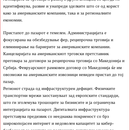
идентификува, развие и унапреди зделките што се од корист
како за американските компании, така и за регионалните
економии.
Пристапот до пазарот е темелен. Администрацијата е
фокусирана на обезбедување фер, реципрочна трговија и
елиминирање на бариерите за американските компании.
Канцеларијата на американскиот трговски претставник
преговара за договори за реципрочна трговија со Македонија и
Србија. Февруарскиот рамковен договор со Македонија ќе им
овозможи на американските извозници невиден пристап до тој
пазар.
Регионот страда од инфраструктурен дефицит. Физичките
транспортни мрежи заостануваат зад европските стандарди,
што ги зголемува трошоците за бизнисите и ја ограничува
интеграцијата на пазарот. Дигиталната инфраструктура
претставува предизвик со нееднаква покриеност со брз
широкопојасен интернет и недоволен капацитет за кибер-