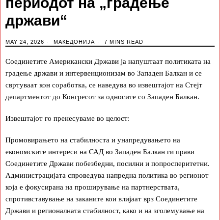
периодот на „градење
држави“
MAY 24, 2026
МАКЕДОНИЈА
7 MINS READ
Соединетите Американски Држави ја напуштаат политиката на
градење држави и интервенционизам во Западен Балкан и се
свртуваат кон соработка, се наведува во извештајот на Стејт
департментот до Конгресот за односите со Западен Балкан.
Извештајот го пренесуваме во целост:
Промовирањето на стабилноста и унапредувањето на
економските интереси на САД во Западен Балкан ги прави
Соединетите Држави побезбедни, посилни и попросперитетни.
Администрацијата спроведува напредна политика во регионот
која е фокусирана на проширување на партнерствата,
спротивставување на заканите кои влијаат врз Соединетите
Држави и регионалната стабилност, како и на зголемување на