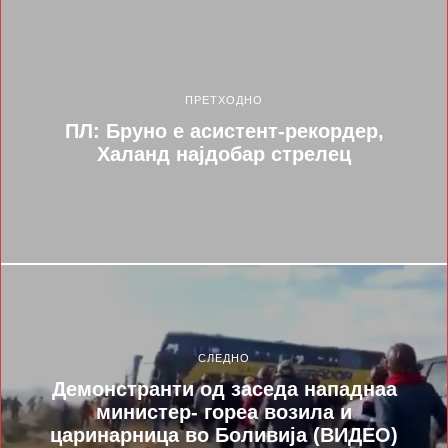
ПРЕТХОДНО
ПЛ: Бруно е асистент-рекордер,
Халанд најдобар стрелец
СЛЕДНО
Демонстранти од заседа нападнаа
министер- гореа возила и
царинарница во Боливија (ВИДЕО)