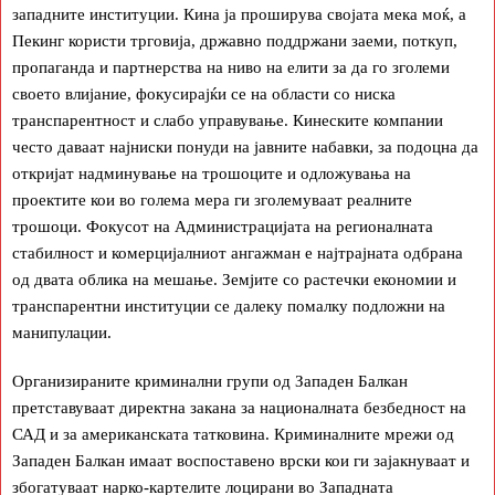
западните институции. Кина ја проширува својата мека моќ, а
Пекинг користи трговија, државно поддржани заеми, поткуп,
пропаганда и партнерства на ниво на елити за да го зголеми
своето влијание, фокусирајќи се на области со ниска
транспарентност и слабо управување. Кинеските компании
често даваат најниски понуди на јавните набавки, за подоцна да
откријат надминување на трошоците и одложувања на
проектите кои во голема мера ги зголемуваат реалните
трошоци. Фокусот на Администрацијата на регионалната
стабилност и комерцијалниот ангажман е најтрајната одбрана
од двата облика на мешање. Земјите со растечки економии и
транспарентни институции се далеку помалку подложни на
манипулации.
Организираните криминални групи од Западен Балкан
претставуваат директна закана за националната безбедност на
САД и за американската татковина. Криминалните мрежи од
Западен Балкан имаат воспоставено врски кои ги зајакнуваат и
збогатуваат нарко-картелите лоцирани во Западната