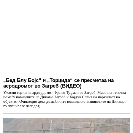
„Бед Блу Бојс“ и „Торцида“ се пресметаа на
аеродромот во Загреб (ВИДЕО)
Ужасни сцени на ардордомот Фрањо Туџман во Загреб. Масовна тепачка
помеѓу навивачите на Динамо Загреб и Хајдук Сплит на паркингот на
објектот. Очигледно дека домаќините номинално, навивачите на Динамо,
го планирале нападот,