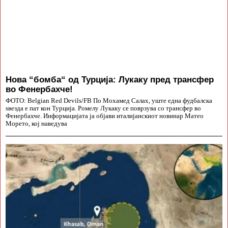
Нова “бомба“ од Турција: Лукаку пред трансфер
во Фенербахче!
ФОТО: Belgian Red Devils/FB По Мохамед Салах, уште една фудбалска
ѕвезда е пат кон Турција. Ромелу Лукаку се поврзува со трансфер во
Фенербахче. Информацијата ја објави италијанскиот новинар Матео
Морето, кој наведува