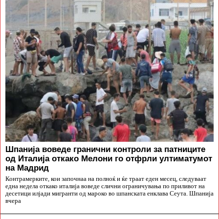
Шпанија воведе гранични контроли за патниците
од Италија откако Мелони го отфрли ултиматумот
на Мадрид
Контрамерките, кои започнаа на полноќ и ќе траат еден месец, следуваат
една недела откако италија воведе слични ограничувања по приливот на
десетици илјади мигранти од мароко во шпанската енклава Сеута. Шпанија
вчера