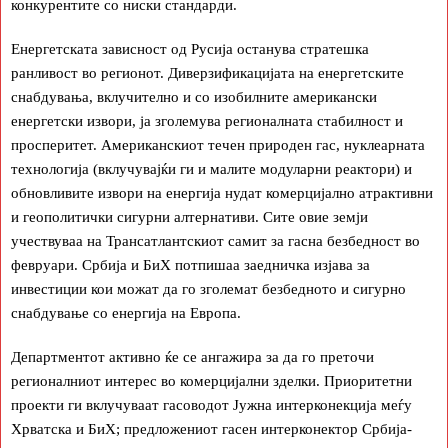
конкурентите со ниски стандарди.
Енергетската зависност од Русија останува стратешка
ранливост во регионот. Диверзификацијата на енергетските
снабдувања, вклучително и со изобилните американски
енергетски извори, ја зголемува регионалната стабилност и
просперитет. Американскиот течен природен гас, нуклеарната
технологија (вклучувајќи ги и малите модуларни реактори) и
обновливите извори на енергија нудат комерцијално атрактивни
и геополитички сигурни алтернативи. Сите овие земји
учествуваа на Трансатлантскиот самит за гасна безбедност во
февруари. Србија и БиХ потпишаа заедничка изјава за
инвестиции кои можат да го зголемат безбедното и сигурно
снабдување со енергија на Европа.
Департментот активно ќе се ангажира за да го преточи
регионалниот интерес во комерцијални зделки. Приоритетни
проекти ги вклучуваат гасоводот Јужна интерконекција меѓу
Хрватска и БиХ; предложениот гасен интерконектор Србија-