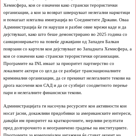
Хемисфера, кои се означени како странски терористички
организации, а кои за возврат шверцуваат нелегални наркотици
и помагаат илегална имиграција во Соединетите Држави. Оваа
Администрација ќе ги наруши и разбие овие мрежи каде и да
дејствуваат, како што беше демонстрирано во 2025 година со
санкционирањето на повеќе државјани од Западен Балкан
поврзани со картели кои дејствуваат во Западната Хемисфера, а
кои се означени како странски терористички организации.
Програмите на INL имаат за приоритет партнерство со
локалните актери со цел да се разбијат транснационалните
криминални организации, да се прекинат нелегалните текови на
дрога насочени кон САД и да се сузбијат соодветното перење
пари и нелегалните финансиски текови.
Администрацијата ги насочува ресурсите кон активности кои
носат јасни, докажливи придобивки за американските интереси,
давајќи им приоритет на краткорочните, мерливи резултати
пред долгорочното и неограничено градење на институциите.
Програмите за комерцијален ангажман ќе стават акцент на