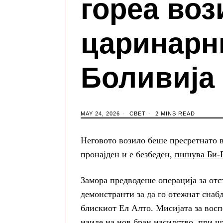
гореа воз
царинарн
Боливија
MAY 24, 2026
СВЕТ
2 MINS READ
Неговото возило беше пресретнато 
пронајден и е безбеден,
пишува Би-
Замора предводеше операција за от
демонстранти за да го отежнат снаб
блискиот Ел Алто. Мисијата за вос
наиде на нов бран насилство, при ш