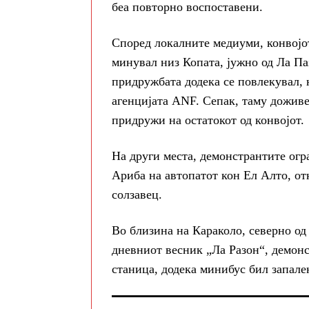
беа повторно воспоставени.
Според локалните медиуми, конвојо
минувал низ Копата, јужно од Ла Паз
придружбата додека се повлекувал, н
агенцијата ANF. Сепак, таму доживе
придружи на остатокот од конвојот.
На други места, демонстрантите огр
Ариба на автопатот кон Ел Алто, отк
солзавец.
Во близина на Караколо, северно од
дневниот весник „Ла Разон“, демон
станица, додека минибус бил запале