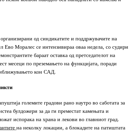
 организирани од синдикатите и поддржувачите на
л Ево Моралес се интензивираа оваа недела, со судири
емонстрантите бараат оставка од претседателот на
ест месеци по преземањето на функцијата, поради
риближувањето кон САД.
ликти
апуштија големите градови рано наутро во саботата за
истеа булдожери за да ги преместат камењата и
можат испорака на храна и лекови во главниот град.
антите
на неколку локации, а блокадите на патиштата