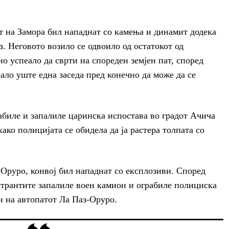
т на Замора бил нападнат со камења и динамит додека
. Неговото возило се одвоило од остатокот од
о успеало да сврти на спореден земјен пат, според
ало уште една заседа пред конечно да може да се
абиле и запалиле царинска испостава во градот Ачича
ако полицијата се обидела да ја растера толпата со
 Оруро, конвој бил нападнат со експлозиви. Според
странтите запалиле воен камион и ограбиле полициска
н на автопатот Ла Паз-Оруро.