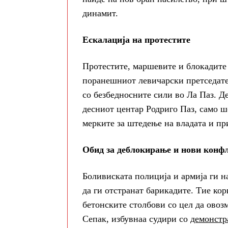
динамит.
Ескалација на протестите
Протестите, маршевите и блокадите
поранешниот левичарски претседате
со безбедносните сили во Ла Паз. Д
десниот центар Родриго Паз, само ш
мерките за штедење на владата и п
Обид за деблокирање и нови конф
Боливиската полиција и армија ги н
да ги отстранат барикадите. Тие кор
бетонските столбови со цел да овоз
Сепак, избувнаа судири со
демонстр