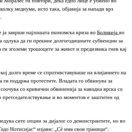
и Моралес ги повтори, дека едно лице е убиено во
колку медиуми, исто така, објавија за напади врз
.
е ја заврши најлошата економска криза во
Боливија
во
а одлука да ги прекине долгогодишните субвенции за
 ги зголеми трошоците за живот и предизвика гнев кај
ој долго време се спротивставуваше на влијанието на
 ги поддржа протестите. Владата го обвинува за
 соочува со кривични обвиненија за наводна врска со
о претседателствување и во моментов е заштитен од
ледува сите опции за дијалог со демонстрантите, но во
Тодо Нотисијас“ изјави: „Сè има свои граници“.