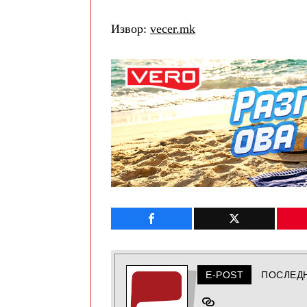
Извор:
vecer.mk
E-POST
ПОСЛЕД