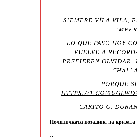
SIEMPRE VÍLA VILA, 
IMPER
LO QUE PASÓ HOY C
VUELVE A RECORD
PREFIEREN OLVIDAR: 
CHALLA
PORQUE SÍ
HTTPS://T.CO/0UGLW
— CARITO C. DURA
Политичката позадина на кризата