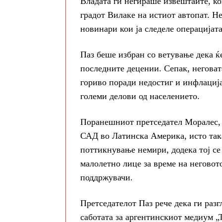
Владата ги негираше извештаите, ко
градот Вилаке на истиот автопат. Не
новинари кои ја следеле операцијата
Паз беше избран со ветување дека ќ
последните децении. Сепак, неговат
гориво поради недостиг и инфлација
големи делови од населението.
Поранешниот претседател Моралес, к
САД во Латинска Америка, исто така
поттикнување немири, додека тој се
малолетно лице за време на неговот
поддржувачи.
Претседателот Паз рече дека ги разг
саботата за аргентинскиот медиум „