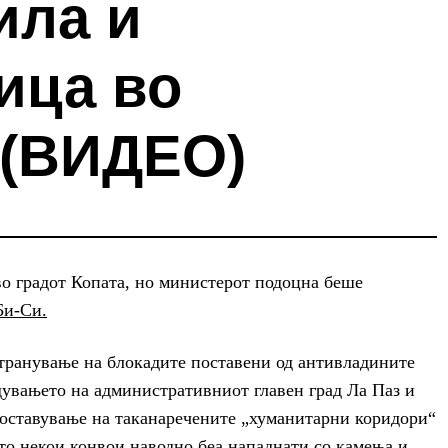
ила и
ица во
 (ВИДЕО)
во градот Копата, но министерот подоцна беше
Би-Си.
странување на блокадите поставени од антивладините
дувањето на административниот главен град Ла Паз и
поставување на таканаречените „хуманитарни коридори“
то некои конвои наводно беа нападнати со камења и