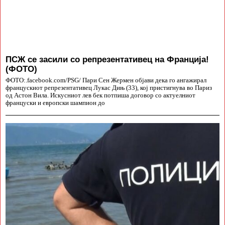
ПСЖ се засили со репрезентативец на Франција!
(ФОТО)
ФОТО:.facebook.com/PSG/ Пари Сен Жермен објави дека го ангажирал
францускиот репрезентативец Лукас Дињ (33), кој пристигнува во Париз
од Астон Вила. Искусниот лев бек потпиша договор со актуелниот
француски и европски шампион до