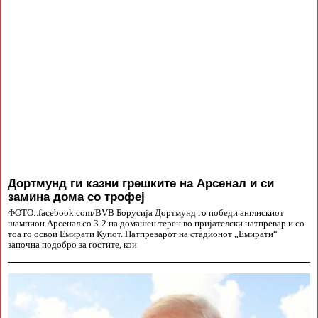
Дортмунд ги казни грешките на Арсенал и си
замина дома со трофеј
ФОТО:.facebook.com/BVB Борусија Дортмунд го победи англискиот
шампион Арсенал со 3-2 на домашен терен во пријателски натпревар и со
тоа го освои Емирати Купот. Натпреварот на стадионот „Емирати“
започна подобро за гостите, кои