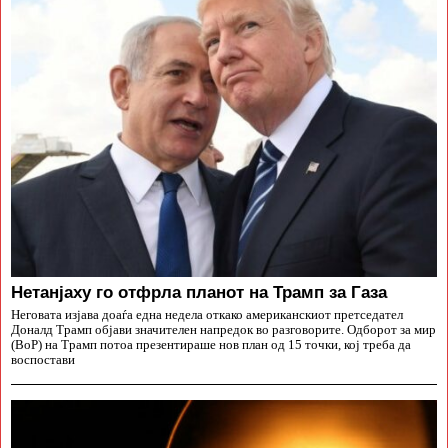
Нетанјаху го отфрла планот на Трамп за Газа
Неговата изјава доаѓа една недела откако американскиот претседател
Доналд Трамп објави значителен напредок во разговорите. Одборот за мир
(BoP) на Трамп потоа презентираше нов план од 15 точки, кој треба да
воспостави