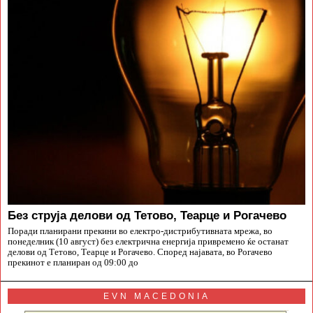
Без струја делови од Тетово, Теарце и Рогачево
Поради планирани прекини во електро-дистрибутивната мрежа, во
понеделник (10 август) без електрична енергија привремено ќе останат
делови од Тетово, Теарце и Рогачево. Според најавата, во Рогачево
прекинот е планиран од 09:00 до
EVN MACEDONIA