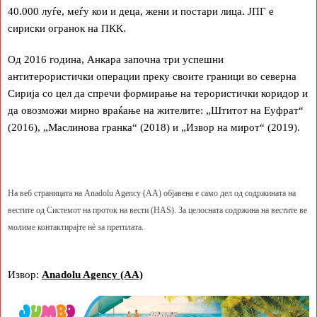
40.000 луѓе, меѓу кои и деца, жени и постари лица. ЈПГ е
сириски огранок на ПКК.
Од 2016 година, Анкара започна три успешни
антитерористички операции преку своите граници во северна
Сирија со цел да спречи формирање на терористички коридор и
да овозможи мирно враќање на жителите: „Штитот на Еуфрат“
(2016), „Маслинова гранка“ (2018) и „Извор на мирот“ (2019).
На веб страницата на Anadolu Agency (AA) објавена е само дел од содржината на
вестите од Системот на проток на вести (HAS). За целосната содржина на вестите ве
молиме контактирајте нè за претплата.
Извор:
Anadolu Agency (AA)