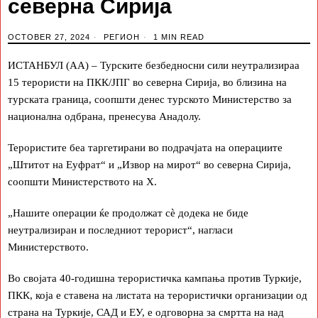
северна Сирија
OCTOBER 27, 2024
РЕГИОН
1 MIN READ
ИСТАНБУЛ (АА) – Турските безбедносни сили неутрализираа
15 терористи на ПКК/ЈПГ во северна Сирија, во близина на
турската граница, соопшти денес турското Министерство за
национална одбрана, пренесува Анадолу.
Терористите беа таргетирани во подрачјата на операциите
„Штитот на Еуфрат“ и „Извор на мирот“ во северна Сирија,
соопшти Министерството на Х.
„Нашите операции ќе продолжат сѐ додека не биде
неутрализиран и последниот терорист“, нагласи
Министерството.
Во својата 40-годишна терористичка кампања против Туркије,
ПКК, која е ставена на листата на терористички организации од
страна на Туркије, САД и ЕУ, е одговорна за смртта на над