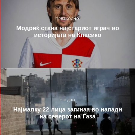
ПРЕТХОДНО
Модриќ стана најстариот играч во
историјата на Класико
СЛЕДНО
Најмалку 22 лица загинаа во напади
на северот на Газа