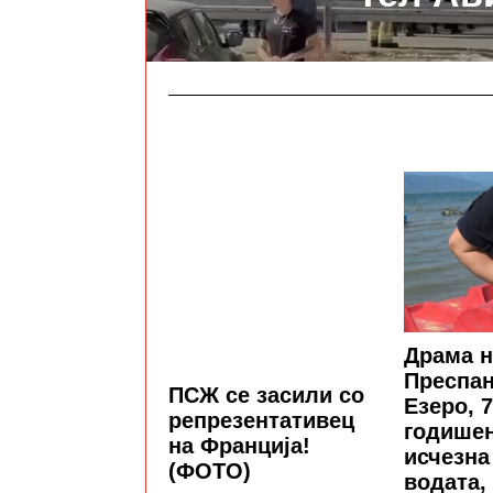
Драма н
Преспан
ПСЖ се засили со
Езеро, 7
репрезентативец
годишен
на Франција!
исчезна
(ФОТО)
водата,