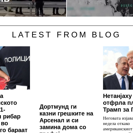
LATEST FROM BLOG
а
Нетанјаху
ското
отфрла п
Дортмунд ги
1-
Трамп за 
казни грешките на
 рибар
Неговата изјав
Арсенал и си
 во
недела откако
замина дома со
американскиот
 го бараат