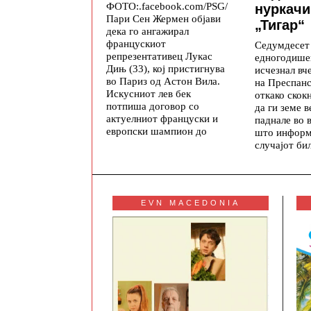
ФОТО:.facebook.com/PSG/
нуркачи
Пари Сен Жермен објави
„Тигар“
дека го ангажирал
францускиот
Седумдесет
репрезентативец Лукас
едногодише
Дињ (33), кој пристигнува
исчезнал вч
во Париз од Астон Вила.
на Преспанс
Искусниот лев бек
откако скок
потпиша договор со
да ги земе в
актуелниот француски и
паднале во 
европски шампион до
што информ
случајот би
EVN MACEDONIA