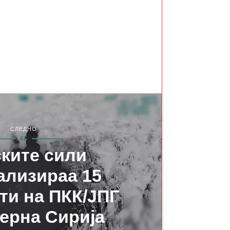
СЛЕДНО
ките сили
ализираа 15
ти на ПКК/ЈПГ
ерна Сирија