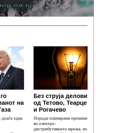
 го
Без струја делови
ланот на
од Тетово, Теарце
Газа
и Рогачево
а доаѓа една
Поради планирани прекини
во електро-
дистрибутивната мрежа, во