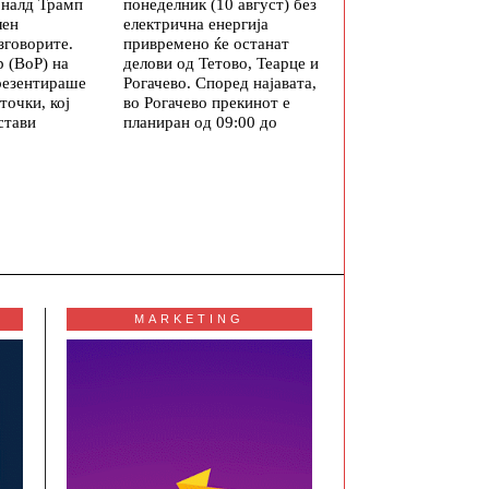
оналд Трамп
понеделник (10 август) без
лен
електрична енергија
зговорите.
привремено ќе останат
 (BoP) на
делови од Тетово, Теарце и
резентираше
Рогачево. Според најавата,
точки, кој
во Рогачево прекинот е
стави
планиран од 09:00 до
MARKETING