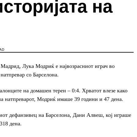
историјата на
AD
 Мадрид, Лука Модриќ е највозрасниот играч во
 натпревар со Барселона.
алонците на домашен терен – 0:4. Хрватот влезе како
на натпреварот, Модриќ имаше 39 години и 47 дена.
иот дефанзивец на Барселона, Дани Алвеш, кој играше
318 дена.