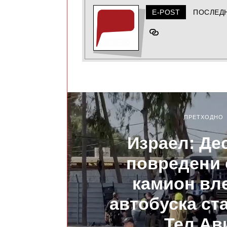
E-POST
ПОСЛЕД
ПРЕТХОДНО
Израел: Де
повредени 
камион вл
автобуска ста
Тел Ав