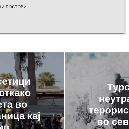
НИ ПОСТОВИ
сетици
Турс
откако
неутр
ета во
терорис
ница кај
во сев
ив