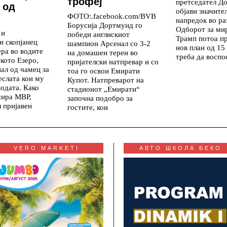
трофеј
претседател Д
 од
објави значите
ФОТО:.facebook.com/BVB
напредок во ра
Борусија Дортмунд го
Одборот за мир
 и
победи англискиот
Трамп потоа п
н скопјанец
шампион Арсенал со 3-2
нов план од 15 
ера во водите
на домашен терен во
треба да воспо
кото Езеро,
пријателски натпревар и со
нал од чамец за
тоа го освои Емирати
еслата кои му
Купот. Натпреварот на
водата. Како
стадионот „Емирати“
ира МВР,
започна подобро за
л пријавен
гостите, кои
VERO MARKETI
АВТО ШКОЛА БЕКО