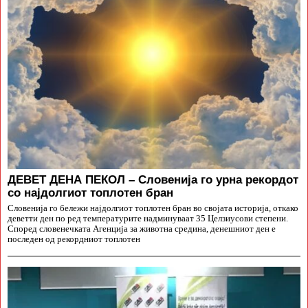
ДЕВЕТ ДЕНА ПЕКОЛ – Словенија го урна рекордот
со најдолгиот топлотен бран
Словенија го бележи најдолгиот топлотен бран во својата историја, откако
деветти ден по ред температурите надминуваат 35 Целзиусови степени.
Според словенечката Агенција за животна средина, денешниот ден е
последен од рекордниот топлотен