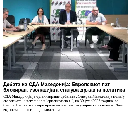
Дебата на СДА Македонија: Европскиот пат
блокиран, изолацијата станува државна политика
СДА Македонија ја организираше дебатата „Северна Македонија помеѓу
европската интеграција и ‘српскиот свет’“, на 30 јули 2026 година, во
Скопје. Настанот отвори прашања што власта упорно ги избегнува. Дали
европската интеграција навистина