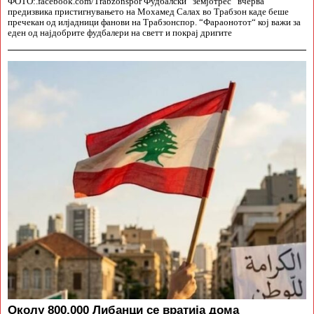
ФОТО:.facebook.com/Trabzonspor Фудбалски “земјотрес“ вчерва
предизвика пристигнувањето на Мохамед Салах во Трабзон каде беше
пречекан од илјадници фанови на Трабзонспор. “Фараонотот“ кој важи за
еден од најдобрите фудбалери на светт и покрај дригите
Околу 800.000 Либанци се вратија дома