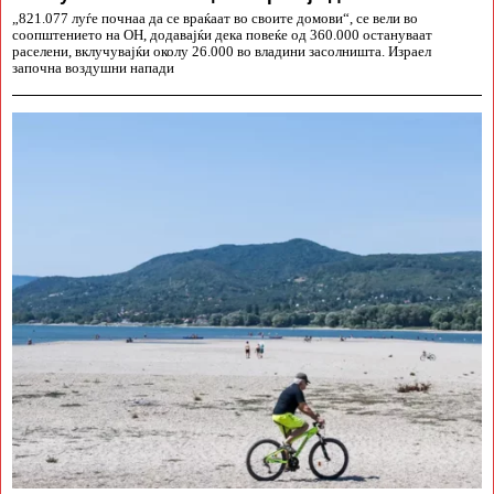
„821.077 луѓе почнаа да се враќаат во своите домови“, се вели во
соопштението на ОН, додавајќи дека повеќе од 360.000 остануваат
раселени, вклучувајќи околу 26.000 во владини засолништа. Израел
започна воздушни напади