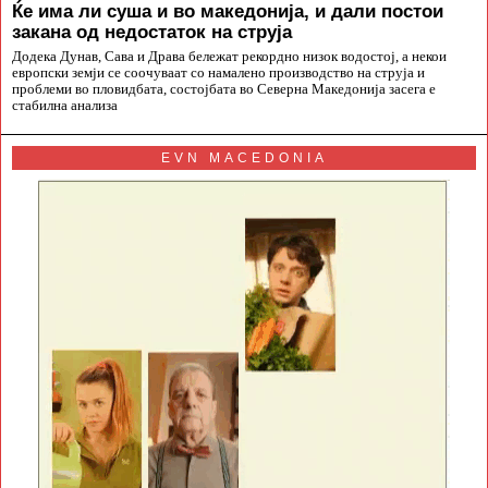
Ќе има ли суша и во македонија, и дали постои
закана од недостаток на струја
Додека Дунав, Сава и Драва бележат рекордно низок водостој, а некои
европски земји се соочуваат со намалено производство на струја и
проблеми во пловидбата, состојбата во Северна Македонија засега е
стабилна анализа
EVN MACEDONIA