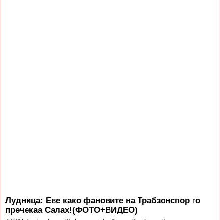
Лудница: Еве како фановите на Трабзонспор го
пречекаа Салах!(ФОТО+ВИДЕО)