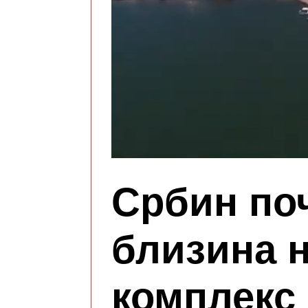
Србин по
близина н
комплекс