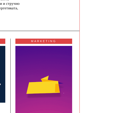
и и стручно
ергетиката,
MARKETING