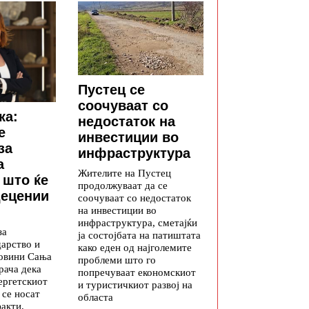
Пустец се
соочуваат со
ка:
недостаток на
е
инвестиции во
за
инфраструктура
а
Жителите на Пустец
 што ќе
продолжуваат да се
децении
соочуваат со недостаток
на инвестиции во
инфраструктура, сметајќи
за
ја состојбата на патиштата
дарство и
како еден од најголемите
овини Сања
проблеми што го
рача дека
попречуваат економскиот
ергетскиот
и туристичкиот развој на
 се носат
областа
факти,