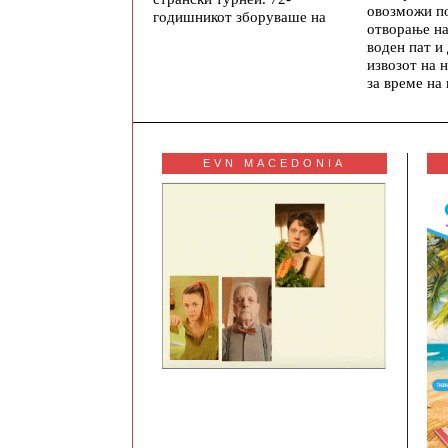
овозможи п
годишникот зборуваше на
отворање на
воден пат и
извозот на 
за време на
EVN MACEDONIA