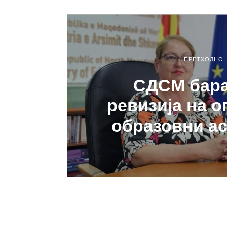
ПРЕТХОДНО
СДСМ бара
ревизија на о
образовни а