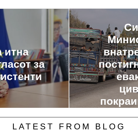
Си
Минис
 итна
внатр
гласот за
постиг
систенти
ева
цив
покраи
LATEST FROM BLOG