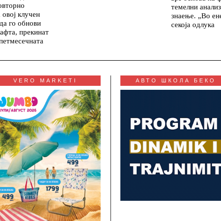
овторно
темелни анализ
 овој клучен
знаење. „Во ен
 да го обнови
секоја одлука
нафта, прекинат
 петмесечната
VERO MARKETI
АВТО ШКОЛА БЕКО