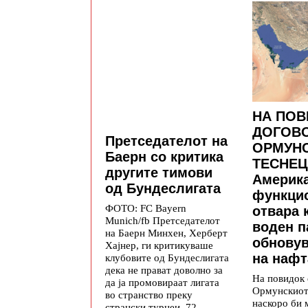
НА ПОВ
ДОГОВО
Претседателот на
ОРМУН
Баерн со критика
ТЕСНЕЦ
другите тимови
Америк
од Бундеслигата
функцио
ФОТО: FC Bayern
отвара 
Munich/fb Претседателот
воден п
на Баерн Минхен, Херберт
обновув
Хајнер, ги критикуваше
на нафт
клубовите од Бундеслигата
дека не прават доволно за
На повидок 
да ја промовираат лигата
Ормунскиот 
во странство преку
наскоро би 
странски турнеи. 72-