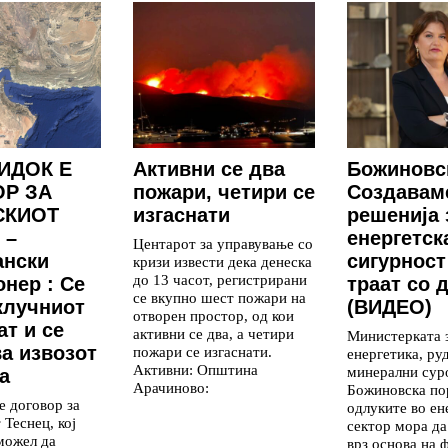
ИДОК Е
Aктивни се два
Божиновс
Р ЗА
пожари, четири се
Создавам
СКИОТ
изгаснати
решенија 
 –
енергетск
Центарот за управување со
ански
сигурност
кризи извести дека денеска
до 13 часот, регистрирани
нер : Се
траат со 
се вкупно шест пожари на
клучниот
(ВИДЕО)
отворен простор, од кои
ат и се
активни се два, а четири
Министерката 
а извозот
пожари се изгаснати.
енергетика, ру
Активни: Општина
минерални сур
а
Арачиново:
Божиновска по
е договор за
одлуките во ен
Теснец, кој
сектор мора да
можел да
врз основа на 