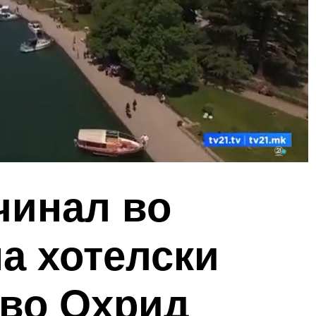
чинал во
а хотелски
 во Охрид