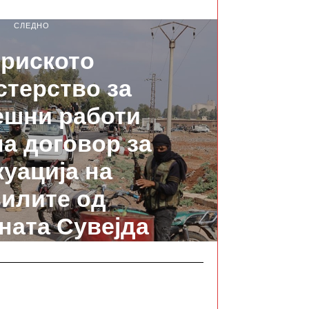
СЛЕДНО
риското
терство за
ешни работи
на договор за
куација на
илите од
ната Сувејда