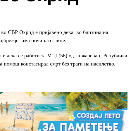
, во СВР Охрид е пријавено дека, во близина на
ајбрежје, има починато лице.
 е дека се работи за М.Џ.(56) од Пожаревац, Република
а помош констатирал смрт без траги на насилство.