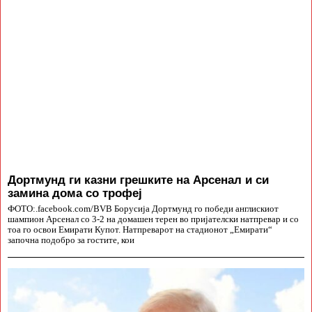
Дортмунд ги казни грешките на Арсенал и си
замина дома со трофеј
ФОТО:.facebook.com/BVB Борусија Дортмунд го победи англискиот
шампион Арсенал со 3-2 на домашен терен во пријателски натпревар и со
тоа го освои Емирати Купот. Натпреварот на стадионот „Емирати“
започна подобро за гостите, кои