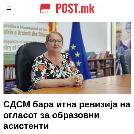
СДСМ бара итна ревизија на
огласот за образовни
асистенти