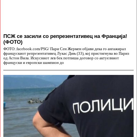
ПСЖ се засили со репрезентативец на Франција!
(ФОТО)
ФОТО:.facebook.com/PSG/ Пари Сен Жермен објави дека го ангажирал
францускиот репрезентативец Лукас Дињ (33), кој пристигнува во Париз
од Астон Вила. Искусниот лев бек потпиша договор со актуелниот
француски и европски шампион до