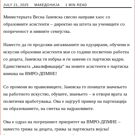
JULY 21, 2025
МАКЕДОНИЈА
1 MIN READ
Министерката Весна Јаневска свесно направи хаос со
образовните асистенти – директно на штета на учениците со
попреченост и нивните семејства.
Наместо да ги продолжи ангажманите на едуцирани, обучени и
искусни образовни асистенти кои со години посветено работеа
со децата, Јаневска ги избрка и ги замени со партиски кадри.
Единствената „квалификација“ на новите асистенти е партиска
книшка на ВМРО-ДПМНЕ!
Со промени во правилниците, Јаневска го поништи значењето
на работното искуство, обуките, знаењето – и отвори врата за
политички вработувања. Ова е најгруб пример на партизација
на образованието, на сметка на најранливите.
Ова е одраз на погрешниот приоритет на ВМРО-ДПМНЕ –
наместо грижа за децата, грижа за партиската војска!