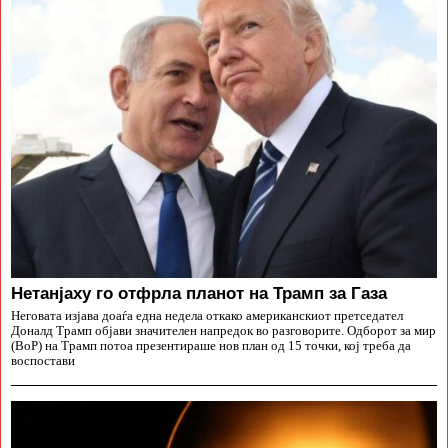
Нетанјаху го отфрла планот на Трамп за Газа
Неговата изјава доаѓа една недела откако американскиот претседател
Доналд Трамп објави значителен напредок во разговорите. Одборот за мир
(BoP) на Трамп потоа презентираше нов план од 15 точки, кој треба да
воспостави