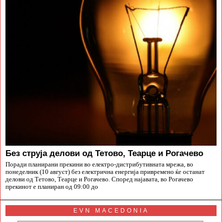
Без струја делови од Тетово, Теарце и Рогачево
Поради планирани прекини во електро-дистрибутивната мрежа, во
понеделник (10 август) без електрична енергија привремено ќе останат
делови од Тетово, Теарце и Рогачево. Според најавата, во Рогачево
прекинот е планиран од 09:00 до
EVN MACEDONIA