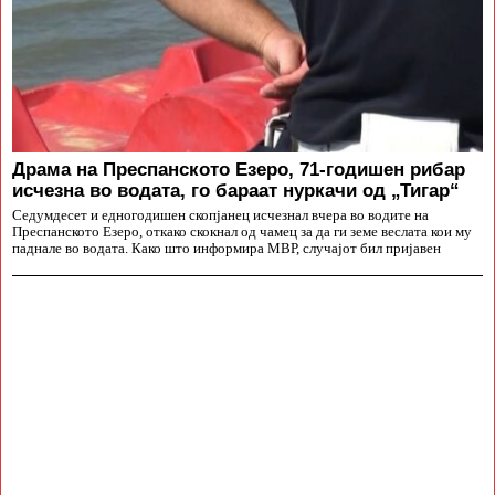
Драма на Преспанското Езеро, 71-годишен рибар
исчезна во водата, го бараат нуркачи од „Тигар“
Седумдесет и едногодишен скопјанец исчезнал вчера во водите на
Преспанското Езеро, откако скокнал од чамец за да ги земе веслата кои му
паднале во водата. Како што информира МВР, случајот бил пријавен