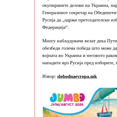
окупираните делови на Украина, нар
Генералниот секретар на Обединети
Русија да „одржи претседателски из
Федерација“.
Многу набљудувачи велат дека Путин
обезбеди голема победа што може да 
војната во Украина и неговото рако
нападите врз Русија пред изборите, 
Извор:
slobodnaevropa.mk