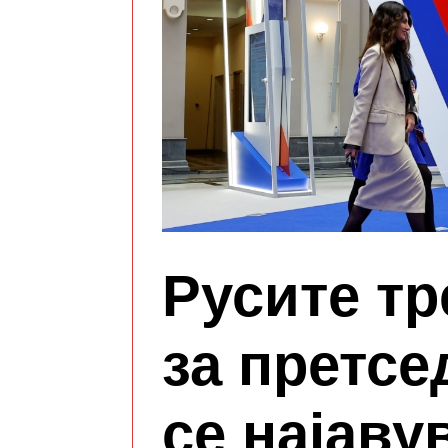
Русите тр
за претсе
се најаву