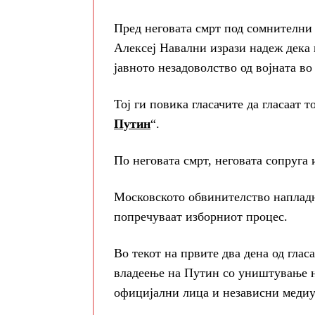
Пред неговата смрт под сомнителни 
Алексеј Навални изрази надеж дека 
јавното незадоволство од војната в
Тој ги повика гласачите да гласаат т
Путин
“.
По неговата смрт, неговата сопруга 
Московското обвинителство напладне 
попречуваат изборниот процес.
Во текот на првите два дена од глас
владеење на Путин со уништување на
официјални лица и независни медиу