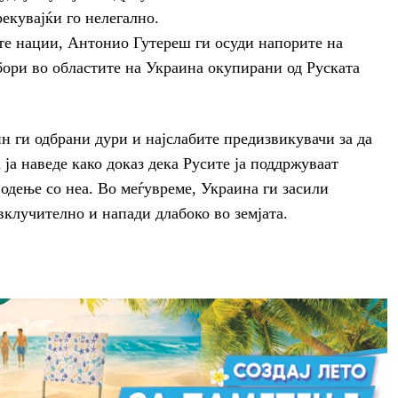
екувајќи го нелегално.
те нации, Антонио Гутереш ги осуди напорите на
бори во областите на Украина окупирани од Руската
 ги одбрани дури и најслабите предизвикувачи за да
ја наведе како доказ дека Русите ја поддржуваат
водење со неа. Во меѓувреме, Украина ги засили
вклучително и напади длабоко во земјата.