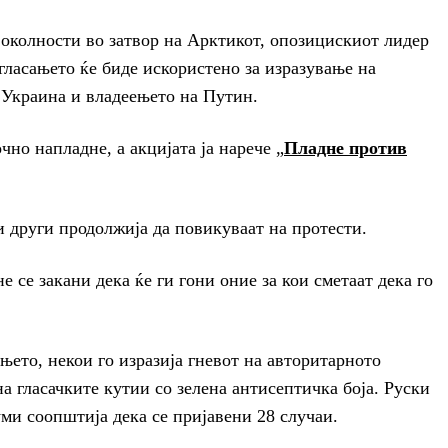
околности во затвор на Арктикот, опозицискиот лидер
гласањето ќе биде искористено за изразување на
о Украина и владеењето на Путин.
очно напладне, а акцијата ја нарече „
Пладне против
и други продолжија да повикуваат на протести.
се закани дека ќе ги гони оние за кои сметаат дека го
ањето, некои го изразија гневот на авторитарното
 гласачките кутии со зелена антисептичка боја. Руски
ми соопштија дека се пријавени 28 случаи.