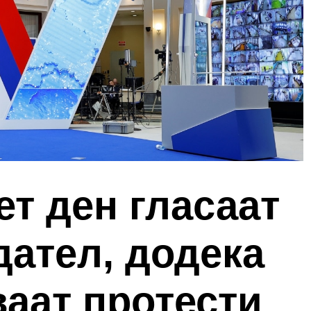
ет ден гласаат
дател, додека
ваат протести