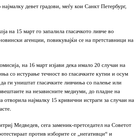
најмалку девет градови, меѓу кои Санкт Петербург,
ја на 15 март го запалила гласачкото ливче во
е новински агенции, повикувајќи се на претставници на
мисија, на 16 март изјави дека имало 20 случаи на
ња со истурање течност во гласачките кутии и осум
 да ги уништат гласачките ливчиња со палење или
звештаите на независните медиуми, до пладне на
та отворила најмалку 15 кривични истраги за случаи на
асте.
триј Медведев, сега заменик-претседател на Советот
ротестираат против изборите се „негативци“ и