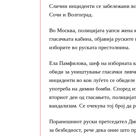
Слични инциденти се забележани во 
Сочи и Волгоград.
Во Москва, полицијата уапси жена ко
гласачката кабина, објавија рускит
изборите во руската престолнина.
Ела Памфилова, шеф на изборната ко
обиди за уништување гласачки ливчи
инциденти во кои луѓето се обиделе
употреба на димни бомби. Според и
вториот ден од гласањето, полиција
вандализам. Се очекува тој број да р
Поранешниот руски претседател Дми
за безбедност, рече дека оние што п