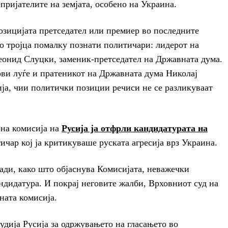
пријателите на земјата, особено на Украина.
позицијата претседател или премиер во последните
со тројца помалку познати политичари: лидерот на
еонид Слуцки, заменик-претседател на Државната дума.
ови луѓе и пратеникот на Државната дума Николај
ја, чии политички позиции речиси не се разликуваат
на комисија на
Русија ја отфрли кандидатурата на
ичар кој ја критикуваше руската агресија врз Украина.
ади, како што објаснува Комисијата, неважечки
ндидатура. И покрај неговите жалби, Врховниот суд на
ната комисија.
удија Русија за одржувањето на гласањето во