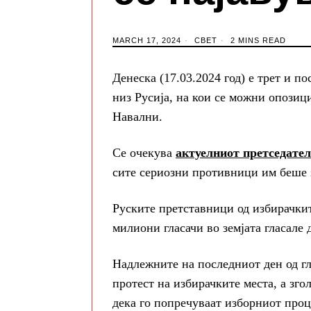
MARCH 17, 2024
СВЕТ
2 MINS READ
Денеска (17.03.2024 год) е трет и п
низ Русија, на кои се можни опозиц
Навални.
Се очекува
актуелниот претседате
сите сериозни противници им беше з
Руските претставници од избирачкит
милиони гласачи во земјата гласале
Надлежните на последниот ден од гл
протест на избирачките места, а згол
дека го попречуваат изборниот проц