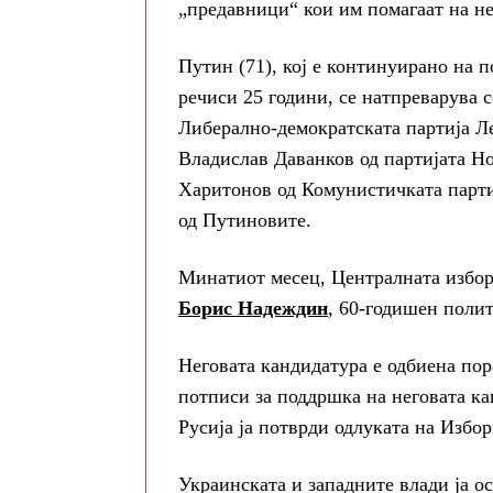
„предавници“ кои им помагаат на не
Путин (71), кој е континуирано на 
речиси 25 години, се натпреварува 
Либерално-демократската партија Л
Владислав Даванков од партијата Н
Харитонов од Комунистичката парти
од Путиновите.
Минатиот месец, Централната избор
Борис Надеждин
, 60-годишен полит
Неговата кандидатура е одбиена пор
потписи за поддршка на неговата ка
Русија ја потврди одлуката на Избор
Украинската и западните влади ја ос