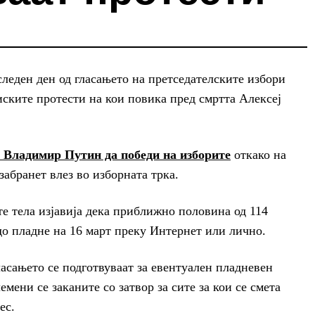
оследен ден од гласањето на претседателските избори
иските протести на кои повика пред смртта Алексеј
л Владимир Путин да победи на изборите
откако на
абранет влез во изборната трка.
е тела изјавија дека приближно половина од 114
 до пладне на 16 март преку Интернет или лично.
асањето се подготвуваат за евентуален пладневен
емени се заканите со затвор за сите за кои се смета
ес.