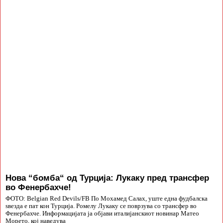
Нова “бомба“ од Турција: Лукаку пред трансфер
во Фенербахче!
ФОТО: Belgian Red Devils/FB По Мохамед Салах, уште една фудбалска
ѕвезда е пат кон Турција. Ромелу Лукаку се поврзува со трансфер во
Фенербахче. Информацијата ја објави италијанскиот новинар Матео
Морето, кој наведува