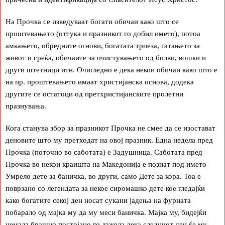
На Прочка се изведуваат богати обичаи како што се
проштевањето (оттука и празникот го добил името), потоа
амкањето, обредните огнови, богатата трпеза, гатањето за
живот и среќа, обичаите за очистувањето од болви, вошки и
други штетници итн. Очигледно е дека некои обичаи како што е
на пр. проштевањето имаат христијанска основа, додека
другите се остатоци од претхристијанските пролетни
празнувања.
Кога станува збор за празникот Прочка не смее да се изостават
деновите што му претходат на овој празник. Една недела пред
Прочка (поточно во саботата) е Задушница. Саботата пред
Прочка во некои краишта на Македонија е познат под името
Умрело дете за баничка, во други, само Дете за кора. Тоа е
поврзано со легендата за некое сиромашко дете кое гледајќи
како богатите секој ден носат сукани јадења на фурната
побарало од мајка му да му меси баничка. Мајка му, бидејќи
немала брашно постојано го лажела дека следниот ден ќе му