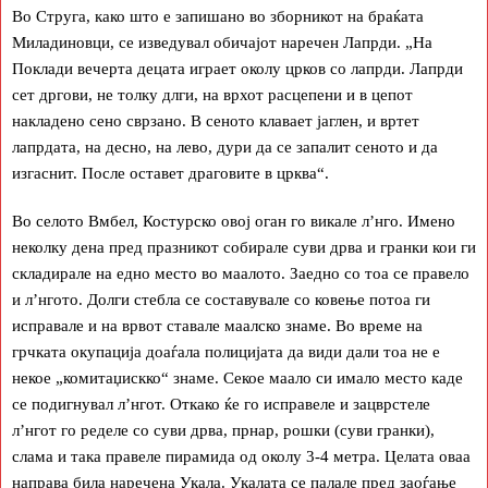
Во Струга, како што е запишано во зборникот на браќата
Миладиновци, се изведувал обичајот наречен Лапрди. „На
Поклади вечерта децата играет околу црков со лапрди. Лапрди
сет дргови, не толку длги, на врхот расцепени и в цепот
накладено сено сврзано. В сеното клавает јаглен, и вртет
лапрдата, на десно, на лево, дури да се запалит сеното и да
изгаснит. После оставет драговите в црква“.
Во селото Вмбел, Костурско овој оган го викале л’нго. Имено
неколку дена пред празникот собирале суви дрва и гранки кои ги
складирале на едно место во маалото. Заедно со тоа се правело
и л’нгото. Долги стебла се составувале со ковење потоа ги
исправале и на врвот ставале маалско знаме. Во време на
грчката окупација доаѓала полицијата да види дали тоа не е
некое „комитаџискко“ знаме. Секое маало си имало место каде
се подигнувал л’нгот. Откако ќе го исправеле и зацврстеле
л’нгот го ределе со суви дрва, прнар, рошки (суви гранки),
слама и така правеле пирамида од околу 3-4 метра. Целата оваа
направа била наречена Укала. Укалата се палале пред заоѓање