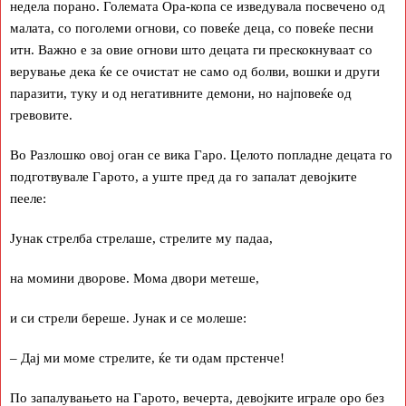
недела порано. Големата Ора-копа се изведувала посвечено од
малата, со поголеми огнови, со повеќе деца, со повеќе песни
итн. Важно е за овие огнови што децата ги прескокнуваат со
верување дека ќе се очистат не само од болви, вошки и други
паразити, туку и од негативните демони, но најповеќе од
гревовите.
Во Разлошко овој оган се вика Гаро. Целото попладне децата го
подготвувале Гарото, а уште пред да го запалат девојките
пееле:
Јунак стрелба стрелаше, стрелите му падаа,
на момини дворове. Мома двори метеше,
и си стрели береше. Јунак и се молеше:
– Дај ми моме стрелите, ќе ти одам прстенче!
По запалувањето на Гарото, вечерта, девојките играле оро без