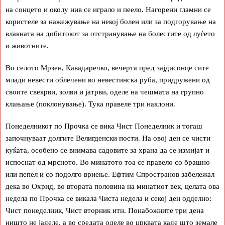
на сонцето и околу нив се играло и пеело. Нагорени гламни се
користеле за нажежување на некој болен или за подгорување на
влакната на добитокот за отстранување на болестите од луѓето
и животните.
Во селото Мрзен, Кавадаречко, вечерта пред зајдисонце сите
млади невести облечени во невестинска руба, придружени од
своите свекрви, золви и јатрви, оделе на чешмата на групно
клањање (поклонување). Тука правеле три наклони.
Понеделникот по Прочка се вика Чист Понеделник и тогаш
започнуваат долгите Велигденски пости. На овој ден се чисти
куќата, особено се внимава садовите за храна да се измијат и
испоснат од мрсното. Во минатото тоа се правело со брашно
или пепел и со подолго вриење. Ефтим Спространов забележал
дека во Охрид, во втората половина на минатиот век, целата ова
недела по Прочка се викала Чиста недела и секој ден одделно:
Чист понеделник, Чист вторник итн. Понабожните три дена
ништо не јаделе, а во средата оделе во црквата каде што земале