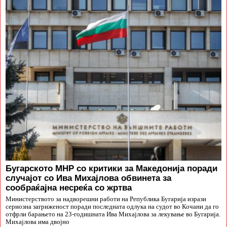
Бугарското МНР со критики за Македонија поради
случајот со Ива Михајлова обвинета за
сообраќајна несреќа со жртва
Министерството за надворешни работи на Република Бугарија изрази
сериозна загриженост поради последната одлука на судот во Кочани да го
отфрли барањето на 23-годишната Ива Михајлова за лекување во Бугарија.
Михајлова има двојно