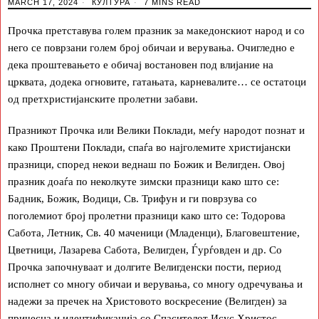
MARCH 17, 2024
КУЛТУРА
7 MINS READ
Прочка претставува голем празник за македонскиот народ и со
него се поврзани голем број обичаи и верувања. Очигледно е
дека проштевањето е обичај востановен под влијание на
црквата, додека огновите, гатањата, карневалите… се остатоци
од претхристијанските пролетни забави.
Празникот Прочка или Велики Поклади, меѓу народот познат и
како Проштени Поклади, спаѓа во најголемите христијански
празници, според некои веднаш по Божик и Велигден. Овој
празник доаѓа по неколкуте зимски празници како што се:
Бадник, Божик, Водици, Св. Трифун и ги поврзува со
поголемиот број пролетни празници како што се: Тодорова
Сабота, Летник, Св. 40 маченици (Младенци), Благовештение,
Цветници, Лазарева Сабота, Велигден, Ѓурѓовден и др. Со
Прочка започнуваат и долгите Велигденски пости, период
исполнет со многу обичаи и верувања, со многу одречувања и
надежи за пречек на Христовото воскресение (Велигден) за
причесна и идентификација со Спасителот Исус Христос.