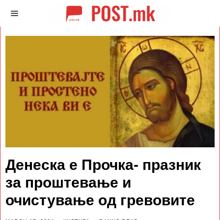
Денеска е Прочка- празник
за проштевање и
очистување од гревовите