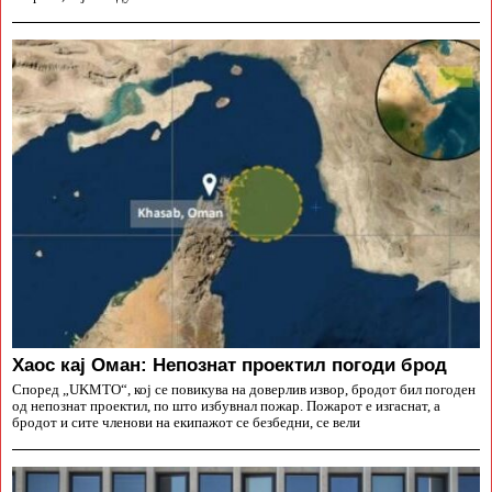
Хаос кај Оман: Непознат проектил погоди брод
Според „UKMTO“, кој се повикува на доверлив извор, бродот бил погоден
од непознат проектил, по што избувнал пожар. Пожарот е изгаснат, а
бродот и сите членови на екипажот се безбедни, се вели