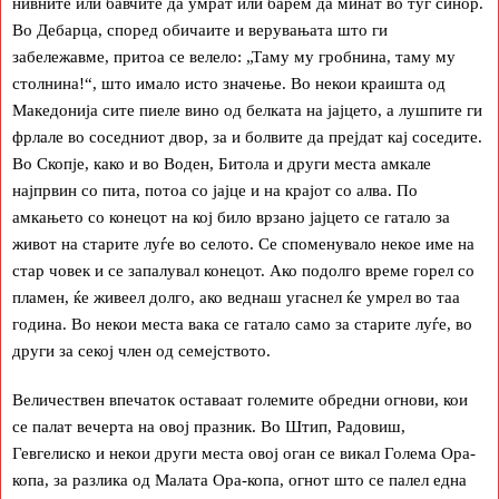
нивните или бавчите да умрат или барем да минат во туѓ синор.
Во Дебарца, според обичаите и верувањата што ги
забележавме, притоа се велело: „Таму му гробнина, таму му
столнина!“, што имало исто значење. Во некои краишта од
Македонија сите пиеле вино од белката на јајцето, а лушпите ги
фрлале во соседниот двор, за и болвите да прејдат кај соседите.
Во Скопје, како и во Воден, Битола и други места амкале
најпрвин со пита, потоа со јајце и на крајот со алва. По
амкањето со конецот на кој било врзано јајцето се гатало за
живот на старите луѓе во селото. Се споменувало некое име на
стар човек и се запалувал конецот. Ако подолго време горел со
пламен, ќе живеел долго, ако веднаш угаснел ќе умрел во таа
година. Во некои места вака се гатало само за старите луѓе, во
други за секој член од семејството.
Величествен впечаток оставаат големите обредни огнови, кои
се палат вечерта на овој празник. Во Штип, Радовиш,
Гевгелиско и некои други места овој оган се викал Голема Ора-
копа, за разлика од Малата Ора-копа, огнот што се палел една