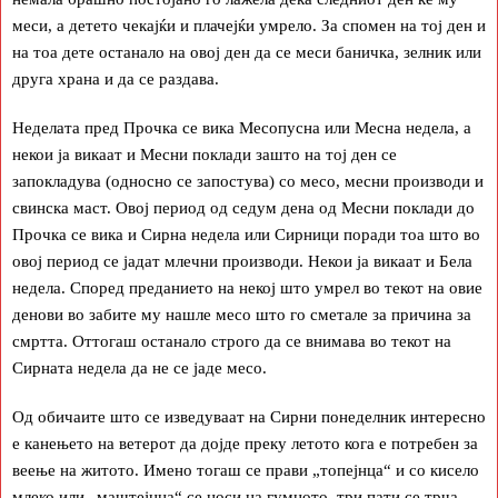
меси, а детето чекајќи и плачејќи умрело. За спомен на тој ден и
на тоа дете останало на овој ден да се меси баничка, зелник или
друга храна и да се раздава.
Неделата пред Прочка се вика Месопусна или Месна недела, а
некои ја викаат и Месни поклади зашто на тој ден се
запокладува (односно се запостува) со месо, месни производи и
свинска маст. Овој период од седум дена од Месни поклади до
Прочка се вика и Сирна недела или Сирници поради тоа што во
овој период се јадат млечни производи. Некои ја викаат и Бела
недела. Според преданието на некој што умрел во текот на овие
денови во забите му нашле месо што го сметале за причина за
смртта. Оттогаш останало строго да се внимава во текот на
Сирната недела да не се јаде месо.
Од обичаите што се изведуваат на Сирни понеделник интересно
е канењето на ветерот да дојде преку летото кога е потребен за
веење на житото. Имено тогаш се прави „топејнца“ и со кисело
млеко или „маштејнца“ се носи на гумното, три пати се трча