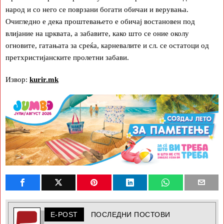
народ и со него се поврзани богати обичаи и верувања.
Очигледно е дека проштевањето е обичај востановен под
влијание на црквата, а забавите, како што се оние околу
огновите, гатањата за среќа, карневалите и сл. се остатоци од
претхристијанските пролетни забави.
Извор:
kurir.mk
E-POST
ПОСЛЕДНИ ПОСТОВИ