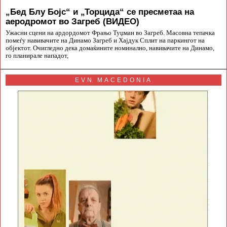
„Бед Блу Бојс“ и „Торцида“ се пресметаа на
аеродромот во Загреб (ВИДЕО)
Ужасни сцени на ардордомот Фрањо Туџман во Загреб. Масовна тепачка
помеѓу навивачите на Динамо Загреб и Хајдук Сплит на паркингот на
објектот. Очигледно дека домаќините номинално, навивачите на Динамо,
го планирале нападот,
EVN MACEDONIA