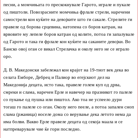
песни, а момчињата го прескокнувале Гарото, играле и пукале
од пиштоли. Повозрасните момчиња фрлале стрели, наречени
самострели кон куќите на девојките што ги сакале. Стрелите ги
правеле од борова срцевина, натопена со боров катран, на
врвовите му лепеле боров катран од колите, потоа ги запалувале
од Гарото и така ги фрлале кон куќите на саканите девојки. Во
Банско овој оган се викал Стрелачка и околу него не се играло
оро.
Д. В. Македонски забележал кон крајот на 19-тиот век дека во
селата Емборе, Дебрец и Палиор во егејскиот дел на
Македонија децата, исто така, правеле голем куп од дрва,
смреки и слама, наречен Ерле и навечер на празникот го палеле
со пукање од пушка или пиштол. Ако тоа не успеело дури
тогаш го палеле со оган. Околу него пееле, а потоа запален сноп
слама (ржаница) носеле дома со верување дека летото нема да
има болви. Вакво Ерле правеле децата од секоја маала и се
натпреварувале чие ќе гори последно.