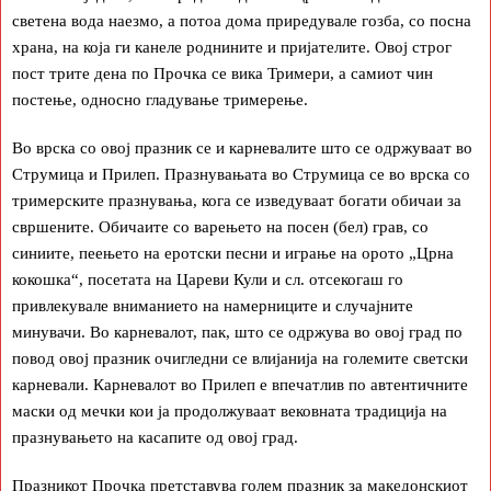
светена вода наезмо, а потоа дома приредувале гозба, со посна
храна, на која ги канеле роднините и пријателите. Овој строг
пост трите дена по Прочка се вика Тримери, а самиот чин
постење, односно гладување тримерење.
Во врска со овој празник се и карневалите што се одржуваат во
Струмица и Прилеп. Празнувањата во Струмица се во врска со
тримерските празнувања, кога се изведуваат богати обичаи за
свршените. Обичаите со варењето на посен (бел) грав, со
синиите, пеењето на еротски песни и играње на орото „Црна
кокошка“, посетата на Цареви Кули и сл. отсекогаш го
привлекувале вниманието на намерниците и случајните
минувачи. Во карневалот, пак, што се одржува во овој град по
повод овој празник очигледни се влијанија на големите светски
карневали. Карневалот во Прилеп е впечатлив по автентичните
маски од мечки кои ја продолжуваат вековната традиција на
празнувањето на касапите од овој град.
Празникот Прочка претставува голем празник за македонскиот