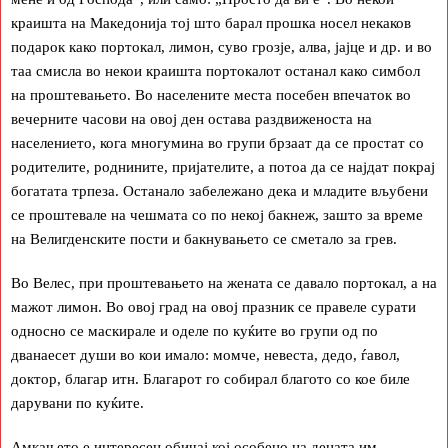
краишта на Македонија тој што барал прошка носел некаков
подарок како портокал, лимон, суво грозје, алва, јајце и др. и во
таа смисла во некои краишта портокалот останал како симбол
на проштевањето. Во населените места посебен впечаток во
вечерните часови на овој ден остава раздвиженоста на
населението, кога многумина во групи брзаат да се простат со
родителите, роднините, пријателите, а потоа да се најдат покрај
богатата трпеза. Останало забележано дека и младите вљубени
се проштевале на чешмата со по некој бакнеж, зашто за време
на Велигденските пости и бакнувањето се сметало за грев.
Во Велес, при проштевањето на жената се давало портокал, а на
мажот лимон. Во овој град на овој празник се правеле сурати
односно се маскирале и оделе по куќите во групи од по
дванаесет души во кои имало: момче, невеста, дедо, ѓавол,
доктор, благар итн. Благарот го собирал благото со кое биле
дарувани по куќите.
Амкањето е интересен обичај кој особено на децата им