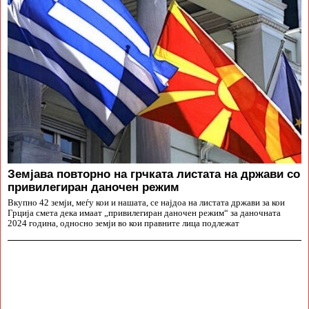
Земјава повторно на грчката листата на држави со
привилегиран даночен режим
Вкупно 42 земји, меѓу кои и нашата, се најдоа на листата држави за кои
Грција смета дека имаат „привилегиран даночен режим“ за даночната
2024 година, односно земји во кои правните лица подлежат