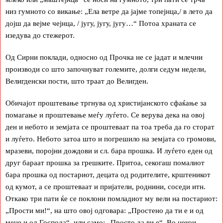
низ гумното со викање: „Ела ветре да јајме топејнца,/ в лето да
дојш да вејме чејнца, / југу, југу, југу…“ Потоа храната се
изедува до стежерот.
Од Сирни поклади, односно од Прочка не се јадат и млечни
производи со што започнуват големите, долги седум недели,
Велигденски пости, што траат до Велигден.
Обичајот проштевање тргнува од христијанското сфаќање за
помагање и проштевање меѓу луѓето. Се верува дека на овој
ден и небото и земјата се проштеваат па тоа треба да го сторат
и луѓето. Небото затоа што и погрешило на земјата со громови,
мразеви, поројни дождови и сл. бара прошка. И луѓето еден од
друг бараат прошка за грешките. Притоа, секогаш помалиот
бара прошка од постариот, децата од родителите, крштеникот
од кумот, а се проштеваат и пријатели, роднини, соседи итн.
Откако три пати ќе се поклони помладиот му вели на постариот:
„Прости ми!“, на што овој одговара: „Простено да ти е и од
мене и од Господа“, или само: „Просто да ви е“. Во некои