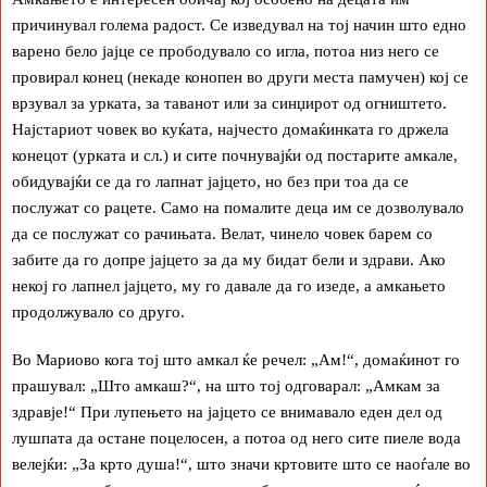
причинувал голема радост. Се изведувал на тој начин што едно
варено бело јајце се прободувало со игла, потоа низ него се
провирал конец (некаде конопен во други места памучен) кој се
врзувал за урката, за таванот или за синџирот од огништето.
Најстариот човек во куќата, најчесто домаќинката го држела
конецот (урката и сл.) и сите почнувајќи од постарите амкале,
обидувајќи се да го лапнат јајцето, но без при тоа да се
послужат со рацете. Само на помалите деца им се дозволувало
да се послужат со рачињата. Велат, чинело човек барем со
забите да го допре јајцето за да му бидат бели и здрави. Ако
некој го лапнел јајцето, му го давале да го изеде, а амкањето
продолжувало со друго.
Во Мариово кога тој што амкал ќе речел: „Ам!“, домаќинот го
прашувал: „Што амкаш?“, на што тој одговарал: „Амкам за
здравје!“ При лупењето на јајцето се внимавало еден дел од
лушпата да остане поцелосен, а потоа од него сите пиеле вода
велејќи: „За крто душа!“, што значи кртовите што се наоѓале во