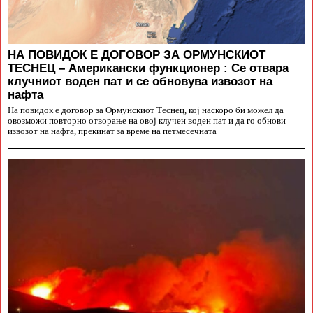
НА ПОВИДОК Е ДОГОВОР ЗА ОРМУНСКИОТ
ТЕСНЕЦ – Американски функционер : Се отвара
клучниот воден пат и се обновува извозот на
нафта
На повидок е договор за Ормунскиот Теснец, кој наскоро би можел да
овозможи повторно отворање на овој клучен воден пат и да го обнови
извозот на нафта, прекинат за време на петмесечната