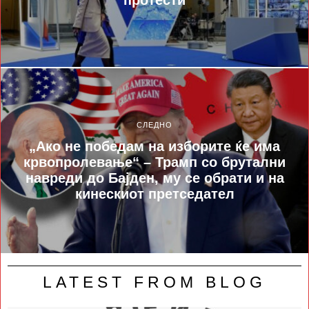
СЛЕДНО
„Ако не победам на изборите ќе има
крвопролевање“ – Трамп со брутални
навреди до Бајден, му се обрати и на
кинескиот претседател
LATEST FROM BLOG