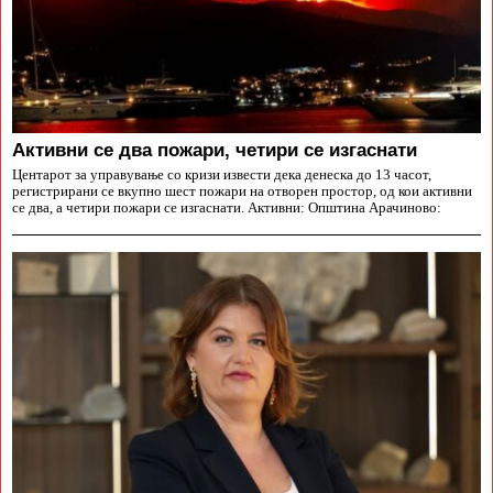
Aктивни се два пожари, четири се изгаснати
Центарот за управување со кризи извести дека денеска до 13 часот,
регистрирани се вкупно шест пожари на отворен простор, од кои активни
се два, а четири пожари се изгаснати. Активни: Општина Арачиново: