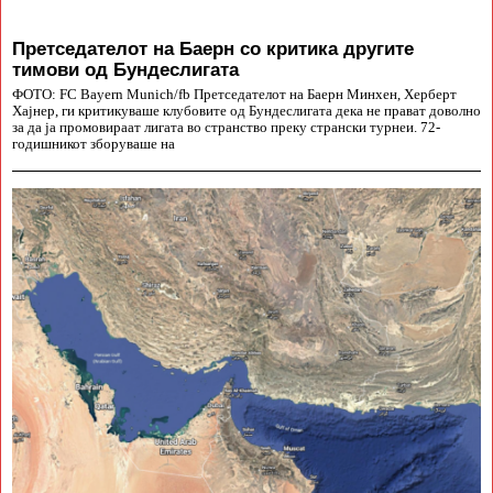
Претседателот на Баерн со критика другите
тимови од Бундеслигата
ФОТО: FC Bayern Munich/fb Претседателот на Баерн Минхен, Херберт
Хајнер, ги критикуваше клубовите од Бундеслигата дека не прават доволно
за да ја промовираат лигата во странство преку странски турнеи. 72-
годишникот зборуваше на