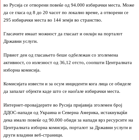
во Русија се отворени повеќе од 94.000 избирачки места. Може
да се гласа од 8 до 20 часот по локално време, а отворени се
295 избирачки места во 144 земји во странство.
Гласачите имаат можност да гласаат и онлајн на порталот
Државни услуги.
Првиот ден од гласањето беше одбележан со зголемена
активност, со излезност од 36,12 отсто, соопшти Централната
изборна комисија.
Комисијата извести и за осум инциденти кога лица се обиделе
да запалат објекти каде што се наоѓале избирачки места.
Интернет-провајдерите во Русија пријавија зголемен број
ДДОС-напади од Украина и Северна Америка, истакнувајќи
дека имало повеќе од 90.000 обиди за напади врз ресурсите на
Централната изборна комисија, порталот за Државни услуги и
други владини веб-страници.