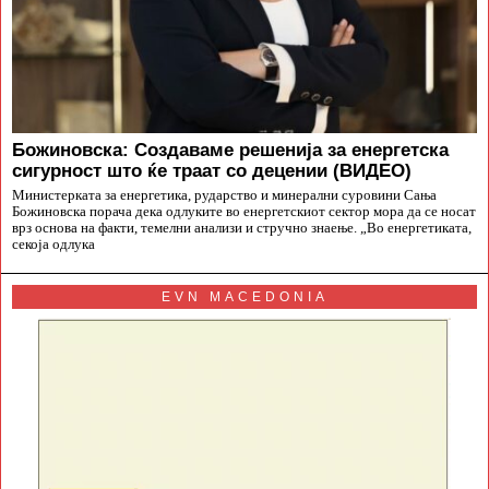
Божиновска: Создаваме решенија за енергетска
сигурност што ќе траат со децении (ВИДЕО)
Министерката за енергетика, рударство и минерални суровини Сања
Божиновска порача дека одлуките во енергетскиот сектор мора да се носат
врз основа на факти, темелни анализи и стручно знаење. „Во енергетиката,
секоја одлука
EVN MACEDONIA