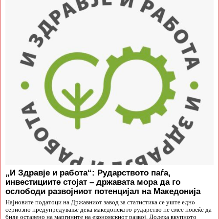
„И Здравје и работа“: Рударството паѓа,
инвестициите стојат – државата мора да го
ослободи развојниот потенцијал на Македонија
Најновите податоци на Државниот завод за статистика се уште едно
сериозно предупредување дека македонското рударство не смее повеќе да
биде оставено на маргините на економскиот развој. Додека вкупното