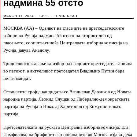
надмина 55 отсто
MARCH 17, 2024
СВЕТ
1 MIN READ
МОСКВА (АА) – Одѕивот на гласачите на претседателските
избори во Русија надмина 55 отсто на вториот ден од
гласањето, соопшти синоќа Централната изборна комисија на
Русија, јавува Анадолу.
Тридневното гласање за избор на следниот претседател започна
во петокот, а актуелниот претседател Владимир Путин бара
петти мандат.
Останатите тројца кандидати се Владислав Даванков од Новата
народна партија, Леонид Слуцки од Либерално-демократската
партија на Русија и Николај Харитонов од Комунистичката
партија.
Претседателката на руската Централна изборна комисија, Ела
Памфилова, на брифингот со новинарите во Москва изјави дека