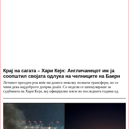
Крај на сагата – Хари Кејн: Англичанецот им ја
соопштил својата одлука на челниците на Баерн
Летниот преоден рок веќе ни донесе неколку познати трансфери, но се
чини дека најдоброто допрва доаѓа. Со недели се шпекулираше за
судбината на Хари Кејн, кој официјално влезе во последната година од