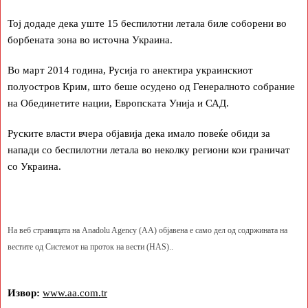
Тој додаде дека уште 15 беспилотни летала биле соборени во
борбената зона во источна Украина.
Во март 2014 година, Русија го анектира украинскиот
полуостров Крим, што беше осудено од Генералното собрание
на Обединетите нации, Европската Унија и САД.
Руските власти вчера објавија дека имало повеќе обиди за
напади со беспилотни летала во неколку региони кои граничат
со Украина.
На веб страницата на Anadolu Agency (AA) објавена е само дел од содржината на
вестите од Системот на проток на вести (HAS)..
Извор:
www.aa.com.tr