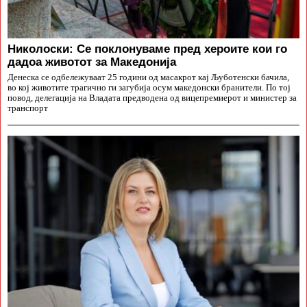
Николоски: Се поклонуваме пред хероите кои го
дадоа животот за Македонија
Денеска се одбележуваат 25 години од масакрот кај Љуботенски бачила,
во кој животите трагично ги загубија осум македонски бранители. По тој
повод, делегација на Владата предводена од вицепремиерот и министер за
транспорт