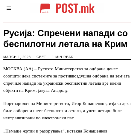
Русија: Спречени напади со
беспилотни летала на Крим
MARCH 1, 2023
СВЕТ
1 MIN READ
МОСКВА (АА) – Руското Министерство за одбрана денес
соопшти дека системите за противвоздушна одбрана на земјата
спречиле напади на украински беспилотни летала врз воени
објекти на Крим, јавува Анадолу.
Портпаролот на Министерството, Игор Конашенков, изјави дека
биле соборени шест беспилотни летала, а уште четири биле
неутрализирани по електронски пат.
„Немаше жртви и разорувања“, истакна Конашенков.