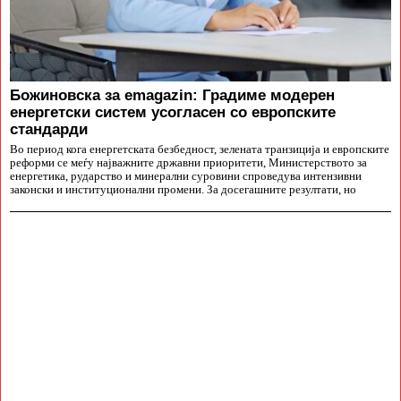
Божиновска за emagazin: Градиме модерен
енергетски систем усогласен со европските
стандарди
Во период кога енергетската безбедност, зелената транзиција и европските
реформи се меѓу најважните државни приоритети, Министерството за
енергетика, рударство и минерални суровини спроведува интензивни
законски и институционални промени. За досегашните резултати, но