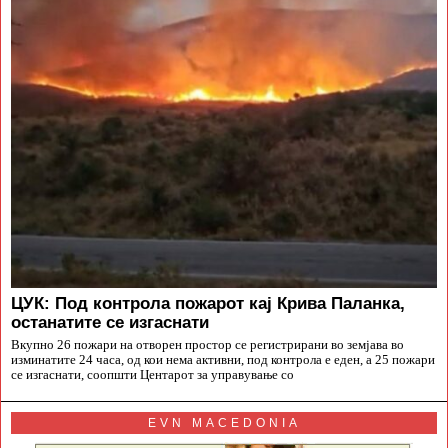
ЦУК: Под контрола пожарот кај Крива Паланка,
останатите се изгаснати
Вкупно 26 пожари на отворен простор се регистрирани во земјава во
изминатите 24 часа, од кои нема активни, под контрола е еден, а 25 пожари
се изгаснати, соопшти Центарот за управување со
EVN MACEDONIA