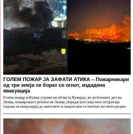
ГОЛЕМ ПОЖАР ЈА ЗАФАТИ АТИКА – Пожарникари
од три земји се борат со огнот, издадена
евакуација
Голем пожар избувна утрово во областа Куварас, во источниот дел на
Атика, поширокиот регион на Атина, поради што властите испратија
порака за евакуација до жителите и лицата кои се наоѓаат во непосредна