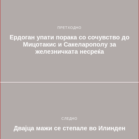
ПРЕТХОДНО
Ердоган упати порака со сочувство до
Мицотакис и Сакеларополу за
железничката несреќа
СЛЕДНО
Двајца мажи се степале во Илинден