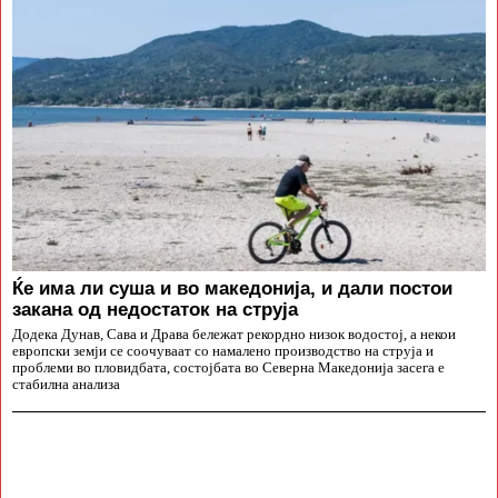
Ќе има ли суша и во македонија, и дали постои
закана од недостаток на струја
Додека Дунав, Сава и Драва бележат рекордно низок водостој, а некои
европски земји се соочуваат со намалено производство на струја и
проблеми во пловидбата, состојбата во Северна Македонија засега е
стабилна анализа