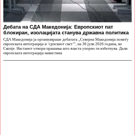
Дебата на СДА Македонија: Европскиот пат
блокиран, изолацијата станува државна политика
СДА Македонија ја организираше дебатата „Северна Македонија помеѓу
европската интеграција и ‘српскиот свет’“, на 30 јули 2026 година, во
Скопје. Настанот отвори прашања што власта упорно ги избегнува. Дали
европската интеграција навистина