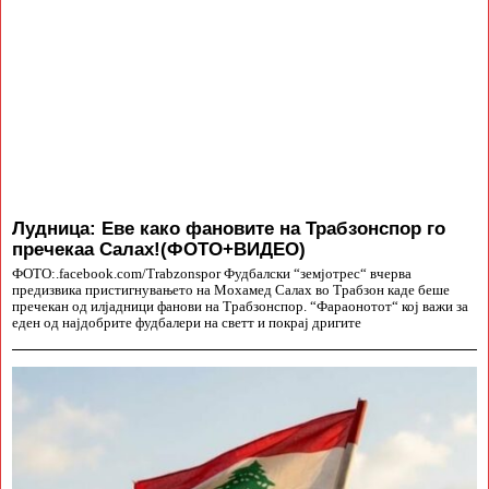
Лудница: Еве како фановите на Трабзонспор го
пречекаа Салах!(ФОТО+ВИДЕО)
ФОТО:.facebook.com/Trabzonspor Фудбалски “земјотрес“ вчерва
предизвика пристигнувањето на Мохамед Салах во Трабзон каде беше
пречекан од илјадници фанови на Трабзонспор. “Фараонотот“ кој важи за
еден од најдобрите фудбалери на светт и покрај дригите