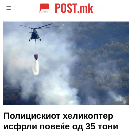
Полицискиот хеликоптер
исфрли повеќе од 35 тони