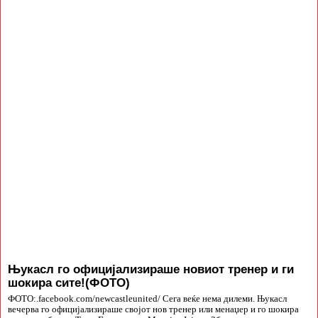
Њукасл го официјализираше новиот тренер и ги
шокира сите!(ФОТО)
ФОТО:.facebook.com/newcastleunited/ Сега веќе нема дилеми. Њукасл
вечерва го официјализираше својот нов тренер или менаџер и го шокира