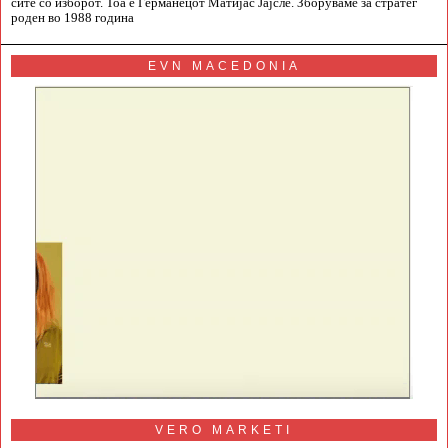
сите со изборот. Тоа е Германецот Матијас Јајсле. Зборуваме за стратег
роден во 1988 година
EVN MACEDONIA
VERO MARKETI