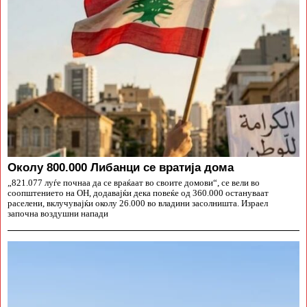
Околу 800.000 Либанци се вратија дома
„821.077 луѓе почнаа да се враќаат во своите домови“, се вели во
соопштението на ОН, додавајќи дека повеќе од 360.000 остануваат
раселени, вклучувајќи околу 26.000 во владини засолништа. Израел
започна воздушни напади