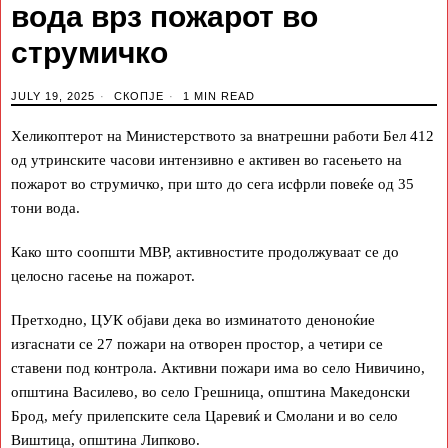
вода врз пожарот во
струмичко
JULY 19, 2025
СКОПЈЕ
1 MIN READ
Хеликоптерот на Министерството за внатрешни работи Бел 412
од утринските часови интензивно е активен во гасењето на
пожарот во струмичко, при што до сега исфрли повеќе од 35
тони вода.
Како што соопшти МВР, активностите продолжуваат се до
целосно гасење на пожарот.
Претходно, ЦУК објави дека во изминатото деноноќие
изгаснати се 27 пожари на отворен простор, а четири се
ставени под контрола. Активни пожари има во село Нивичино,
општина Василево, во село Грешница, општина Македонски
Брод, меѓу прилепските села Царевиќ и Смолани и во село
Виштица, општина Липково.