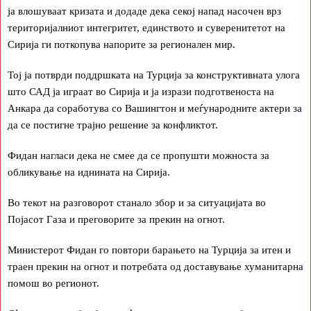
ја влошуваат кризата и додаде дека секој напад насочен врз
територијалниот интегритет, единството и суверенитетот на
Сирија ги поткопува напорите за регионален мир.
Тој ја потврди поддршката на Турција за конструктивната улога
што САД ја играат во Сирија и ја изрази подготвеноста на
Анкара да соработува со Вашингтон и меѓународните актери за
да се постигне трајно решение за конфликтот.
Фидан нагласи дека не смее да се пропушти можноста за
обликување на иднината на Сирија.
Во текот на разговорот станало збор и за ситуацијата во
Појасот Газа и преговорите за прекин на огнот.
Министерот Фидан го повтори барањето на Турција за итен и
траен прекин на огнот и потребата од доставување хуманитарна
помош во регионот.