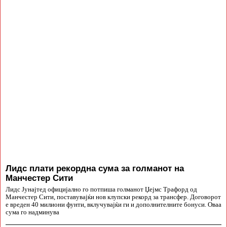
Лидс плати рекордна сума за голманот на
Манчестер Сити
Лидс Јунајтед официјално го потпиша голманот Џејмс Трафорд од
Манчестер Сити, поставувајќи нов клупски рекорд за трансфер. Договорот
е вреден 40 милиони фунти, вклучувајќи ги и дополнителните бонуси. Оваа
сума го надминува