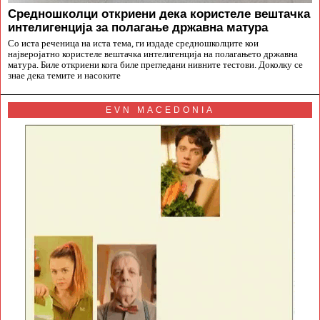
Средношколци откриени дека користеле вештачка
интелигенција за полагање државна матура
Со иста реченица на иста тема, ги издаде средношколците кои
најверојатно користеле вештачка интелигенција на полагањето државна
матура. Биле откриени кога биле прегледани нивните тестови. Доколку се
знае дека темите и насоките
EVN MACEDONIA