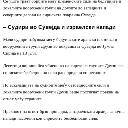
Сè уште траат борбите меѓу племенските сили на бедуините и
локалните вооружени групи на друзите во западните и
северните делови на сириската покраина Сувејда.
– Судири во Сувејда и израелски напади
Мали судири избувнаа меѓу бедуинските арапски племиња и
вооружените групи Друзи во покраината Сувејда во Јужна
Сирија на 13 јули.
Десетици војници беа убиени во нападите на групите Друзи врз
сириските безбедносни сили распоредени во регионот.
По ескалацијата на судирите меѓу безбедносните сили и
локалните вооружени групи Друзи беше постигнат прекин на
огнот меѓу страните.
Прекинот на огнот брзо пропадна, а израелската армија започна
напади насочени кон сириските безбедносни сили.