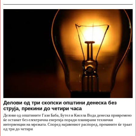
Делови од три скопски општини денеска без
струја, прекини до четири часа
Делови од општините Гази Баба, Бутел и Кисела Вода денеска привремено
ќе останат без електрична енергија поради планирани технички
интервенции на мрежата. Според најавениот распоред, прекините ќе траат
од три до четири