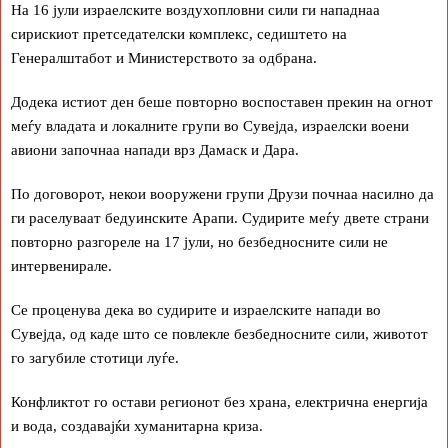
На 16 јули израелските воздухопловни сили ги нападнаа
сирискиот претседателски комплекс, седиштето на
Генералштабот и Министерството за одбрана.
Додека истиот ден беше повторно воспоставен прекин на огнот
меѓу владата и локалните групи во Сувејда, израелски воени
авиони започнаа напади врз Дамаск и Дара.
По договорот, некои вооружени групи Друзи почнаа насилно да
ги раселуваат бедуинските Арапи. Судирите меѓу двете страни
повторно разгореле на 17 јули, но безбедносните сили не
интервенирале.
Се проценува дека во судирите и израелските напади во
Сувејда, од каде што се повлекле безбедносните сили, животот
го загубиле стотици луѓе.
Конфликтот го остави регионот без храна, електрична енергија
и вода, создавајќи хуманитарна криза.