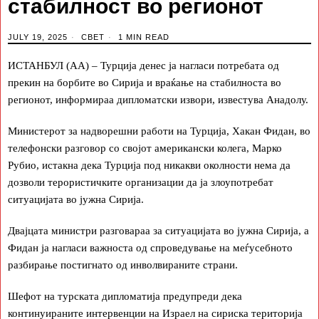
стабилност во регионот
JULY 19, 2025
СВЕТ
1 MIN READ
ИСТАНБУЛ (АА) – Турција денес ја нагласи потребата од
прекин на борбите во Сирија и враќање на стабилноста во
регионот, информираа дипломатски извори, известува Анадолу.
Министерот за надворешни работи на Турција, Хакан Фидан, во
телефонски разговор со својот американски колега, Марко
Рубио, истакна дека Турција под никакви околности нема да
дозволи терористичките организации да ја злоупотребат
ситуацијата во јужна Сирија.
Двајцата министри разговараа за ситуацијата во јужна Сирија, а
Фидан ја нагласи важноста од спроведување на меѓусебното
разбирање постигнато од инволвираните страни.
Шефот на турската дипломатија предупреди дека
континуираните интервенции на Израел на сириска територија