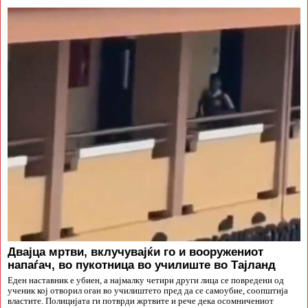
Двајца мртви, вклучувајќи го и вооружениот
напаѓач, во пукотница во училиште во Тајланд
Еден наставник е убиен, а најмалку четири други лица се повредени од
ученик кој отворил оган во училиштето пред да се самоубие, соопштија
властите. Полицијата ги потврди жртвите и рече дека осомничениот