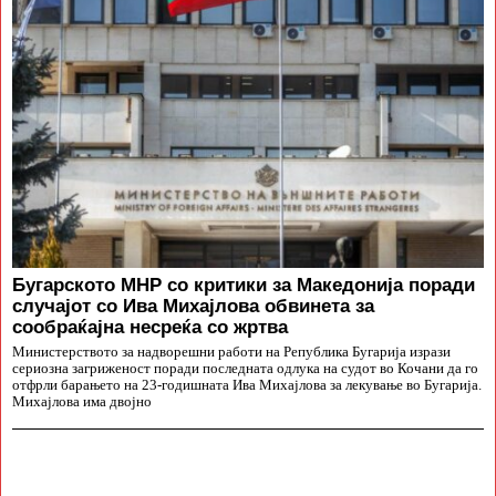
Бугарското МНР со критики за Македонија поради
случајот со Ива Михајлова обвинета за
сообраќајна несреќа со жртва
Министерството за надворешни работи на Република Бугарија изрази
сериозна загриженост поради последната одлука на судот во Кочани да го
отфрли барањето на 23-годишната Ива Михајлова за лекување во Бугарија.
Михајлова има двојно