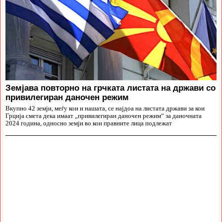
Земјава повторно на грчката листата на држави со
привилегиран даночен режим
Вкупно 42 земји, меѓу кои и нашата, се најдоа на листата држави за кои
Грција смета дека имаат „привилегиран даночен режим“ за даночната
2024 година, односно земји во кои правните лица подлежат