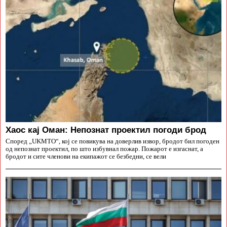
Хаос кај Оман: Непознат проектил погоди брод
Според „UKMTO“, кој се повикува на доверлив извор, бродот бил погоден
од непознат проектил, по што избувнал пожар. Пожарот е изгаснат, а
бродот и сите членови на екипажот се безбедни, се вели