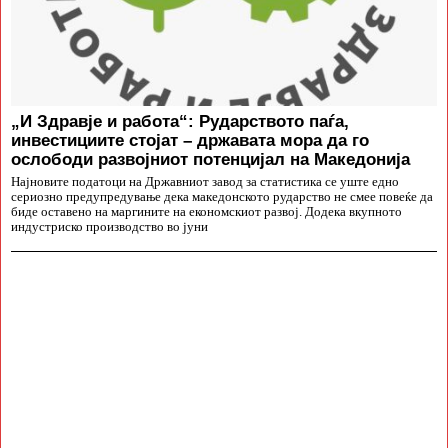
„И Здравје и работа“: Рударството паѓа,
инвестициите стојат – државата мора да го
ослободи развојниот потенцијал на Македонија
Најновите податоци на Државниот завод за статистика се уште едно
сериозно предупредување дека македонското рударство не смее повеќе да
биде оставено на маргините на економскиот развој. Додека вкупното
индустриско производство во јуни