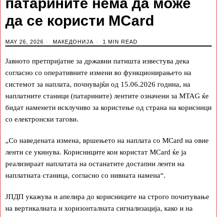
патарините нема да може
да се користи MCard
MAY 26, 2026
МАКЕДОНИЈА
1 MIN READ
Јавното претпријатие за државни патишта известува дека
согласно со оперативните измени во функционирањето на
системот за наплата, почнувајќи од 15.06.2026 година, на
наплатните станици (патарините) лентите означени за MTAG ќе
бидат наменети исклучиво за користење од страна на корисници
со електронски тагови.
„Со наведената измена, вршењето на наплата со MCard на овие
ленти се укинува. Корисниците кои користат MCard ќе ја
реализираат наплатата на останатите достапни ленти на
наплатната станица, согласно со нивната намена“.
ЈПДП укажува и апелира до корисниците на строго почитување
на вертикалната и хоризонталната сигнализација, како и на