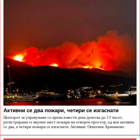
Aктивни се два пожари, четири се изгаснати
Центарот за управување со кризи извести дека денеска до 13 часот,
регистрирани се вкупно шест пожари на отворен простор, од кои активни
се два, а четири пожари се изгаснати. Активни: Општина Арачиново: