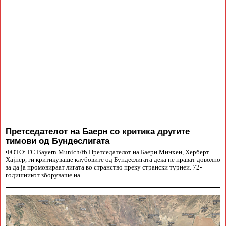
Претседателот на Баерн со критика другите
тимови од Бундеслигата
ФОТО: FC Bayern Munich/fb Претседателот на Баерн Минхен, Херберт
Хајнер, ги критикуваше клубовите од Бундеслигата дека не прават доволно
за да ја промовираат лигата во странство преку странски турнеи. 72-
годишникот зборуваше на