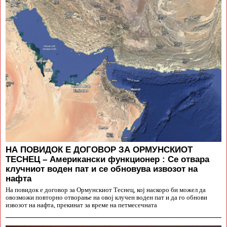
НА ПОВИДОК Е ДОГОВОР ЗА ОРМУНСКИОТ
ТЕСНЕЦ – Американски функционер : Се отвара
клучниот воден пат и се обновува извозот на
нафта
На повидок е договор за Ормунскиот Теснец, кој наскоро би можел да
овозможи повторно отворање на овој клучен воден пат и да го обнови
извозот на нафта, прекинат за време на петмесечната