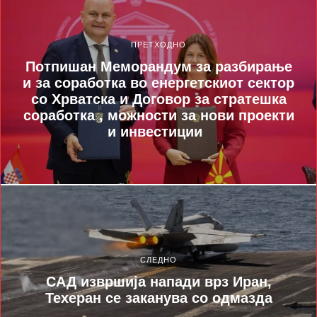
ПРЕТХОДНО
Потпишан Меморандум за разбирање
и за соработка во енергетскиот сектор
со Хрватска и Договор за стратешка
соработка , можности за нови проекти
и инвестиции
СЛЕДНО
САД извршија напади врз Иран,
Техеран се заканува со одмазда