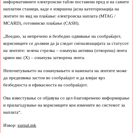
информативните електронски табли поставени пред и на самите
наплатни станици, каде е извршена јасна категоризација на
лентите по вид на плаќање: електронска наплата (MTAG /
MCARD), готовинско плаќање (CASH).
„Воедно, за непречено и безбедно одвивање на сообраќајот,
корисниците се должни да ја следат сигнализацијата за статусот
на лентите: зелена стрелка – означува активна (отворена) лента
црвен икс (X) – означува затворена лента.
Непочитувањето на означувањето и намената на лентите може
да предизвика застои во сообраќајот и да влијае врз
безбедноста и ефикасноста на сообраќајот.
Ова известување се објавува со цел благовремено информирање
и прилагодување на корисниците кон измените во системот за
наплата“.
Извор:
zurnal.mk