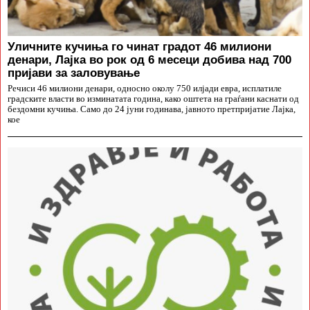
Уличните кучиња го чинат градот 46 милиони
денари, Лајка во рок од 6 месеци добива над 700
пријави за заловување
Речиси 46 милиони денари, односно околу 750 илјади евра, исплатиле
градските власти во изминатата година, како оштета на граѓани каснати од
бездомни кучиња. Само до 24 јуни годинава, јавното претпријатие Лајка,
кое