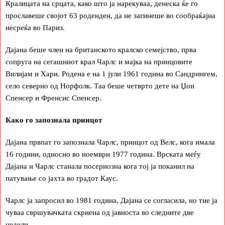
Кралицата на срцата, како што ја нарекуваа, денеска ќе го
прославеше својот 63 роденден, да не загинеше во сообраќајна
несреќа во Париз.
Дајана беше член на британското кралско семејство, прва
сопруга на сегашниот крал Чарлс и мајка на принцовите
Вилијам и Хари. Родена е на 1 јули 1961 година во Сандрингем,
село северно од Норфолк. Таа беше четврто дете на Џон
Спенсер и Френсис Спенсер.
Како го запознала принцот
Дајана првпат го запознала Чарлс, принцот од Велс, кога имала
16 години, односно во ноември 1977 година. Врската меѓу
Дајана и Чарлс станала посериозна кога тој ја поканил на
патување со јахта во градот Каус.
Чарлс ја запросил во 1981 година, Дајана се согласила, но тие ја
чуваа свршувачката скриена од јавноста во следните две
недели.