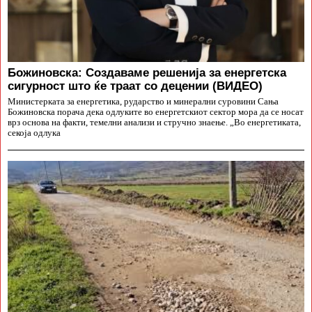
Божиновска: Создаваме решенија за енергетска
сигурност што ќе траат со децении (ВИДЕО)
Министерката за енергетика, рударство и минерални суровини Сања
Божиновска порача дека одлуките во енергетскиот сектор мора да се носат
врз основа на факти, темелни анализи и стручно знаење. „Во енергетиката,
секоја одлука