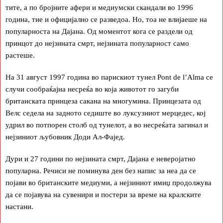
тите, а по бројните афери и медиумски скандали во 1996
година, тие и официјално се разведоа. Но, тоа не влијаеше на
популарноста на Дајана. Од моментот кога се раздели од
принцот до нејзината смрт, нејзината популарност само
растеше.
На 31 август 1997 година во парискиот тунел Pont de l’Alma се
случи сообраќајна несреќа во која животот го загуби
британската принцеза сакана на многумина. Принцезата од
Велс седела на задното седиште во луксузниот мерцедес, кој
удрил во потпорен столб од тунелот, а во несреќата загинал и
нејзиниот љубовник Доди Ал-Фајед.
Дури и 27 години по нејзината смрт, Дајана е неверојатно
популарна. Речиси не поминува ден без напис за неа да се
појави во британските медиуми, а нејзиниот имиџ продолжува
да се појавува на сувенири и постери за време на кралските
настани.