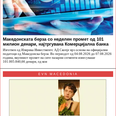
Македонската берза со неделен промет од 101
милион денари, најтргувана Комерцијална банка
Изготвен од Илирика Инвестментс АД Скопје врз основа на официјални
податоци од Македонска берза. Во периодот од 04.08.2026 до 07.08.2026
година, вкупниот промет на сите пазарни сегменти изнесуваше
101.005.840,66 денари, од кои
EVN MACEDONIA