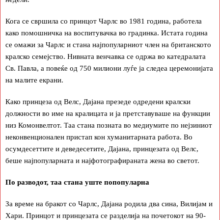
Кога се свршила со принцот Чарлс во 1981 година, работела
како помошничка на воспитувачка во градинка. Истата година
се омажи за Чарлс и стана најпопуларниот член на британското
кралско семејство. Нивната венчавка се одржа во катедралата
Св. Павла, а повеќе од 750 милиони луѓе ја следеа церемонијата
на малите екрани.
Како принцеза од Велс, Дајана презеде одредени кралски
должности во име на кралицата и ја претставуваше на функции
низ Комонвелтот. Таа стана позната во медиумите по нејзиниот
неконвенционален пристап кон хуманитарната работа. Во
осумдесеттите и деведесетите, Дајана, принцезата од Велс,
беше најпопуларната и најфотографираната жена во светот.
По разводот, таа стана уште попопуларна
За време на бракот со Чарлс, Дајана родила два сина, Вилијам и
Хари. Принцот и принцезата се разделија на почетокот на 90-