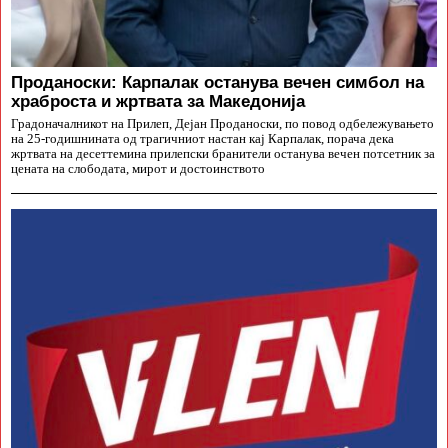
Проданоски: Карпалак останува вечен симбол на
храброста и жртвата за Македонија
Градоначалникот на Прилеп, Дејан Проданоски, по повод одбележувањето
на 25-годишнината од трагичниот настан кај Карпалак, порача дека
жртвата на десеттемина прилепски бранители останува вечен потсетник за
цената на слободата, мирот и достоинството