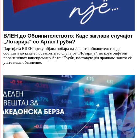
ВЛЕН до Обвинителството: Каде заглави случајот
„Лотарија“ со Артан Груби?
Партијата ВЛЕН преку објава побара од Јавното обвинителство да
соопшти до каде е постапката во случајот „Лотарија“, во кој е опфатен
поранешниот вицепремиер Артан Груби, поставувајќи прашање зошто сè
уште нема обвинение.