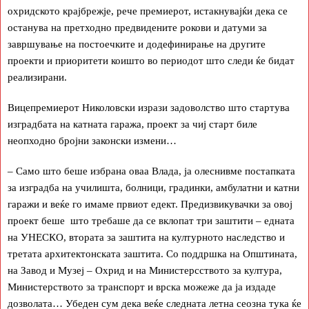
охридското крајбрежје, рече премиерот, истакнувајќи дека се
останува на претходно предвидените рокови и датуми за
завршување на постоечките и додефинирање на другите
проекти и приоритети коишто во периодот што следи ќе бидат
реализирани.
Вицепремиерот Николовски изрази задоволство што стартува
изградбата на катната гаража, проект за чиј старт биле
неопходно бројни законски измени…
– Само што беше избрана оваа Влада, ја олеснивме постапката
за изградба на училишта, болници, градинки, амбулатни и катни
гаражи и веќе го имаме првиот едект. Предизвикувачки за овој
проект беше што требаше да се вклопат три заштити – едната
на УНЕСКО, втората за заштита на културното наследство и
третата архитектонската заштита. Со поддршка на Општината,
на Завод и Музеј – Охрид и на Министерсството за култура,
Министерството за транспорт и врска можеже да ја издаде
дозволата… Убеден сум дека веќе следната летна сеозна тука ќе