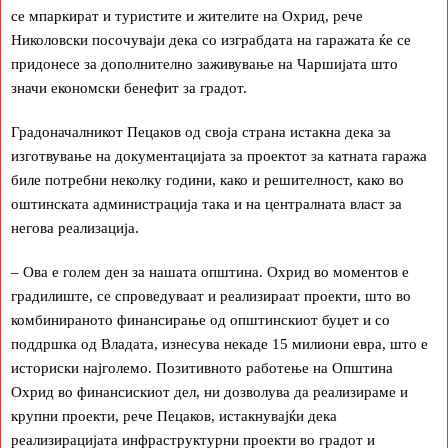
се мпаркират и туристите и жителите на Охрид, рече
Николовски посочуваји дека со изграбдата на гаражата ќе се
придонесе за дополнително заживување на Чаршијата што
значи економски бенефит за градот.
Градоначалникот Пецаков од своја страна истакна дека за
изготвување на документацијата за проектот за катната гаража
биле потребни неколку години, како и решителност, како во
оштинската администрација така и на централната власт за
негова реализација.
– Ова е голем ден за нашата општина. Охрид во моментов е
градилиште, се спроведуваат и реализираат проекти, што во
комбинираното финансирање од општинскиот буџет и со
поддршка од Владата, изнесува некаде 15 милиони евра, што е
историски најголемо. Позитивното работење на Општина
Охрид во финансискиот дел, ни дозволува да реализираме и
крупни проекти, рече Пецаков, истакнувајќи дека
реализирацијата инфраструктурни проекти во градот и