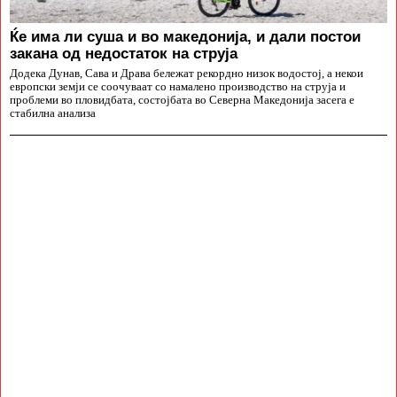
Ќе има ли суша и во македонија, и дали постои
закана од недостаток на струја
Додека Дунав, Сава и Драва бележат рекордно низок водостој, а некои
европски земји се соочуваат со намалено производство на струја и
проблеми во пловидбата, состојбата во Северна Македонија засега е
стабилна анализа