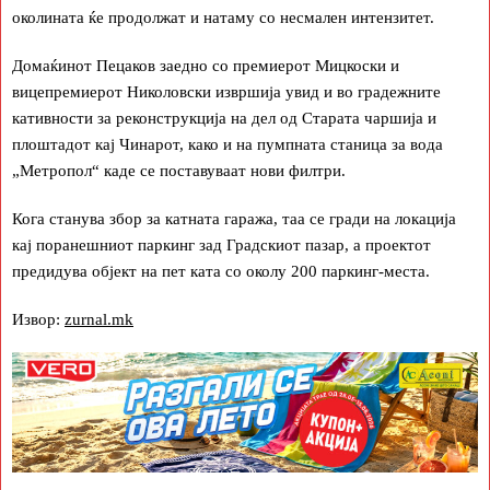
околината ќе продолжат и натаму со несмален интензитет.
Домаќинот Пецаков заедно со премиерот Мицкоски и
вицепремиерот Николовски извршија увид и во градежните
кативности за реконструкција на дел од Старата чаршија и
плоштадот кај Чинарот, како и на пумпната станица за вода
„Метропол“ каде се поставуваат нови филтри.
Кога станува збор за катната гаража, таа се гради на локација
кај поранешниот паркинг зад Градскиот пазар, а проектот
предидува објект на пет ката со околу 200 паркинг-места.
Извор:
zurnal.mk