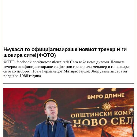
Њукасл го официјализираше новиот тренер и ги
шокира сите!(ФОТО)
ФОТО:.facebook.com/newcastleunited/ Сега веќе нема дилеми. Њукасл
вечерва го официјализираше својот нов тренер или менаџер и го шокира
сите со изборот. Тоа е Германецот Матијас Јајсле. Зборуваме за стратег
роден во 1988 година