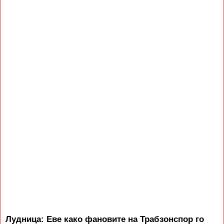
Лудница: Еве како фановите на Трабзонспор го