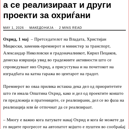
а се реализираат и други
проекти за охриѓани
MAY 1, 2026
МАКЕДОНИЈА
2 MINS READ
Охрид, 1 мај
– Претседателот на Владата, Христијан
Мицкоски, заменик-премиерот и министер за транспорт,
Александар Николовски и градоначалникот, Кирил Пецаков,
денеска извршија увид во градежните активности што се
спроведуваат низ Охрид, а присустуваа и на почетокот на
изградбата на катна гаража во центарот на градот.
Премиерот во оваа прилика истакна дека дел од приоритетите
што ги имала Општина Охрид, како и дел од проектите коишто
ги предложија и пратениците, се реализирани, дел се во фаза на
реализација или ќе отпочнат да се реализираат.
– Многу е важно кога патувате накај Охрид и кога ќе можете да
го видите прогресот на автопатот којшто е пуштен во сообраќај