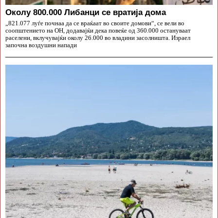
Околу 800.000 Либанци се вратија дома
„821.077 луѓе почнаа да се враќаат во своите домови“, се вели во
соопштението на ОН, додавајќи дека повеќе од 360.000 остануваат
раселени, вклучувајќи околу 26.000 во владини засолништа. Израел
започна воздушни напади