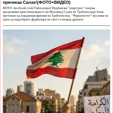
пречекаа Салах!(ФОТО+ВИДЕО)
ФОТО:.facebook.com/Trabzonspor Фудбалски “земјотрес“ вчерва
предизвика пристигнувањето на Мохамед Салах во Трабзон каде беше
пречекан од илјадници фанови на Трабзонспор. “Фараонотот“ кој важи за
еден од најдобрите фудбалери на светт и покрај дригите