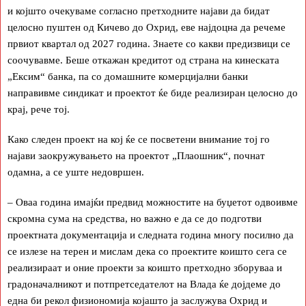
и којшто очекуваме согласно претходните најави да бидат
целосно пуштен од Кичево до Охрид, еве најдоцна да речеме
првиот квартал од 2027 година. Знаете со какви предизвици се
соочувавме. Беше откажан кредитот од страна на кинеската
„Ексим“ банка, па со домашните комерцијални банки
направивме синдикат и проектот ќе биде реализиран целосно до
крај, рече тој.
Како следен проект на кој ќе се посветени внимание тој го
најави заокружувањето на проектот „Плаошник“, почнат
одамна, а се уште недовршен.
– Оваа година имајќи предвид можностите на буџетот одвоивме
скромна сума на средства, но важно е да се до подготви
проектната документација и следната година многу посилно да
се излезе на терен и мислам дека со проектите коишто сега се
реализираат и оние проекти за коишто претходно зборуваа и
градоначалникот и потпретседателот на Влада ќе дојдеме до
една би рекол физиономија којашто ја заслужува Охрид и