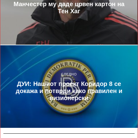
Манчестер му даде црвен картон на
Тен Хаг
СЛЕДНО
ДУИ: Нашиот проект Коридор 8 се
докажа и потврди како правилен и
визионерски