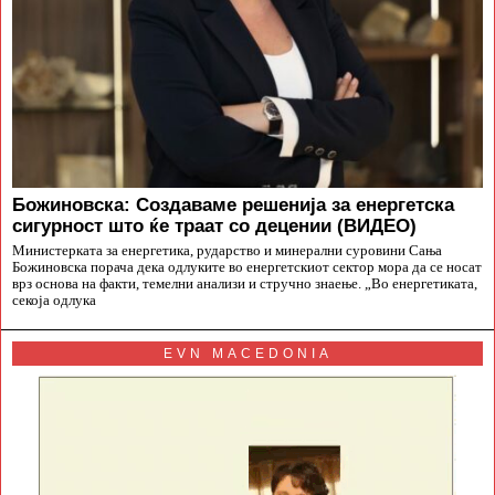
Божиновска: Создаваме решенија за енергетска
сигурност што ќе траат со децении (ВИДЕО)
Министерката за енергетика, рударство и минерални суровини Сања
Божиновска порача дека одлуките во енергетскиот сектор мора да се носат
врз основа на факти, темелни анализи и стручно знаење. „Во енергетиката,
секоја одлука
EVN MACEDONIA