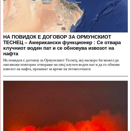
НА ПОВИДОК Е ДОГОВОР ЗА ОРМУНСКИОТ
ТЕСНЕЦ – Американски функционер : Се отвара
клучниот воден пат и се обновува извозот на
нафта
На повидок е договор за Ормунскиот Теснец, кој наскоро би можел да
овозможи повторно отворање на овој клучен воден пат и да го обнови
извозот на нафта, прекинат за време на петмесечната