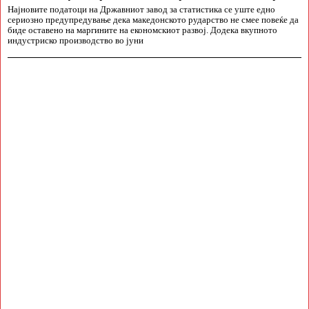
Најновите податоци на Државниот завод за статистика се уште едно
сериозно предупредување дека македонското рударство не смее повеќе да
биде оставено на маргините на економскиот развој. Додека вкупното
индустриско производство во јуни