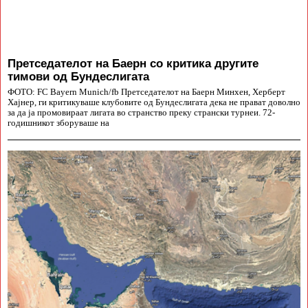
Претседателот на Баерн со критика другите
тимови од Бундеслигата
ФОТО: FC Bayern Munich/fb Претседателот на Баерн Минхен, Херберт
Хајнер, ги критикуваше клубовите од Бундеслигата дека не прават доволно
за да ја промовираат лигата во странство преку странски турнеи. 72-
годишникот зборуваше на