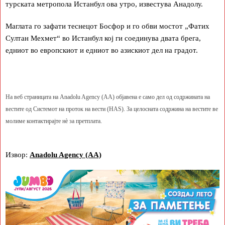
турската метропола Истанбул ова утро, известува Анадолу.
Маглата го зафати теснецот Босфор и го обви мостот „Фатих
Султан Мехмет“ во Истанбул кој ги соединува двата брега,
едниот во европскиот и едниот во азискиот дел на градот.
На веб страницата на Anadolu Agency (AA) објавена е само дел од содржината на
вестите од Системот на проток на вести (HAS). За целосната содржина на вестите ве
молиме контактирајте нè за претплата.
Извор:
Anadolu Agency (AA)