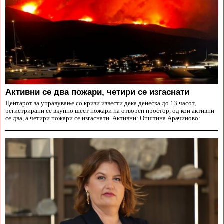
Aктивни се два пожари, четири се изгаснати
Центарот за управување со кризи извести дека денеска до 13 часот,
регистрирани се вкупно шест пожари на отворен простор, од кои активни
се два, а четири пожари се изгаснати. Активни: Општина Арачиново: