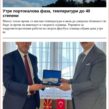
Утре портокалова фаза, температури до 40
степени
Многу топло време со високи температури и мала до умерена облачност ќе
биде за време на викендот и следната седмица. Управата за
хидрометеоролошки работи на својата фејсбук станица објави дека утре
ќе