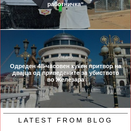
работничка“
СЛЕДНО
Одреден 48-часовен куќен притвор на
двајца од приведените за убиството
во Железара
LATEST FROM BLOG