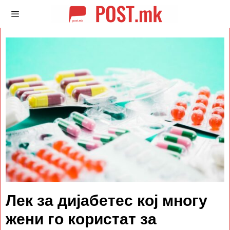
Лек за дијабетес кој многу
жени го користат за