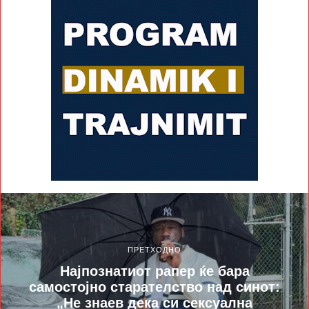
ПРЕТХОДНО
Најпознатиот рапер ќе бара
самостојно старателство над синот:
„Не знаев дека си сексуална