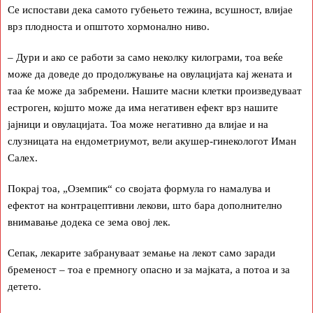
Се испостави дека самото губењето тежина, всушност, влијае
врз плодноста и општото хормонално ниво.
– Дури и ако се работи за само неколку килограми, тоа веќе
може да доведе до продолжување на овулацијата кај жената и
таа ќе може да забремени. Нашите масни клетки произведуваат
естроген, којшто може да има негативен ефект врз нашите
јајници и овулацијата. Тоа може негативно да влијае и на
слузницата на ендометриумот, вели акушер-гинекологот Иман
Салех.
Покрај тоа, „Оземпик“ со својата формула го намалува и
ефектот на контрацептивни лекови, што бара дополнително
внимавање додека се зема овој лек.
Сепак, лекарите забрануваат земање на лекот само заради
бременост – тоа е премногу опасно и за мајката, а потоа и за
детето.