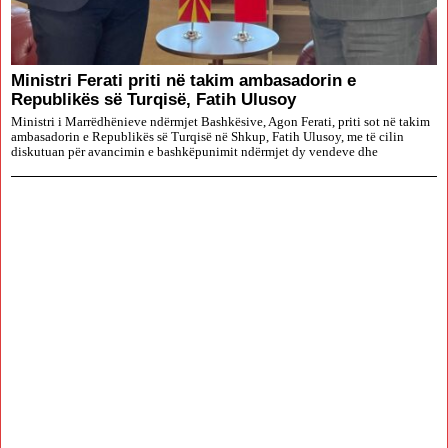
Ministri Ferati priti në takim ambasadorin e
Republikës së Turqisë, Fatih Ulusoy
Ministri i Marrëdhënieve ndërmjet Bashkësive, Agon Ferati, priti sot në takim
ambasadorin e Republikës së Turqisë në Shkup, Fatih Ulusoy, me të cilin
diskutuan për avancimin e bashkëpunimit ndërmjet dy vendeve dhe