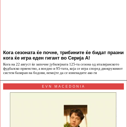
Кога сезоната ќе почне, трибините ќе бидат празни
кога ќе игра еден гигант во Серија А!
Кога на 22 август ќе започне јубилејната 125-та сезона од италијанското
фудбалско првенство, а воедно и 95-тата, која се игра според двокружниот
систем базиран на бодови, немојте да се изненадите ако ги
EVN MACEDONIA