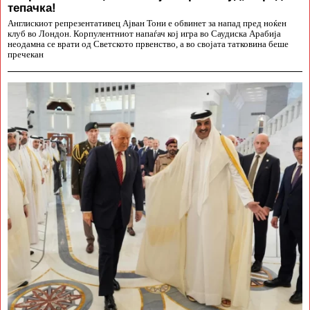
тепачка!
Англискиот репрезентативец Ајван Тони е обвинет за напад пред ноќен
клуб во Лондон. Корпулентниот напаѓач кој игра во Саудиска Арабија
неодамна се врати од Светското првенство, а во својата татковина беше
пречекан