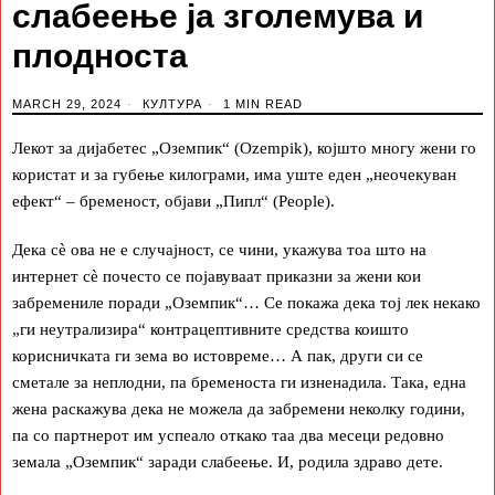
слабеење ја зголемува и
плодноста
MARCH 29, 2024
КУЛТУРА
1 MIN READ
Лекот за дијабетес „Оземпик“ (Ozempik), којшто многу жени го
користат и за губење килограми, има уште еден „неочекуван
ефект“ – бременост, објави „Пипл“ (People).
Дека сè ова не е случајност, се чини, укажува тоа што на
интернет сè почесто се појавуваат приказни за жени кои
забремениле поради „Оземпик“… Се покажа дека тој лек некако
„ги неутрализира“ контрацептивните средства коишто
корисничката ги зема во истовреме… А пак, други си се
сметале за неплодни, па бременоста ги изненадила. Така, една
жена раскажува дека не можела да забремени неколку години,
па со партнерот им успеало откако таа два месеци редовно
земала „Оземпик“ заради слабеење. И, родила здраво дете.