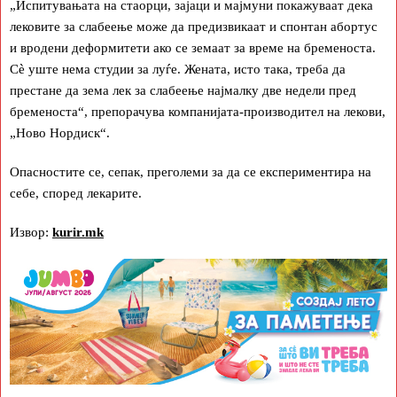
„Испитувањата на стаорци, зајаци и мајмуни покажуваат дека
лековите за слабеење може да предизвикаат и спонтан абортус
и вродени деформитети ако се земаат за време на бременоста.
Сè уште нема студии за луѓе. Жената, исто така, треба да
престане да зема лек за слабеење најмалку две недели пред
бременоста“, препорачува компанијата-производител на лекови,
„Ново Нордиск“.
Опасностите се, сепак, преголеми за да се експериментира на
себе, според лекарите.
Извор:
kurir.mk