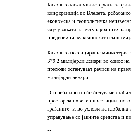
Како што кажа министерката за фин
конференција во Владата, ребалансо
економска и геополитичка неизвесно
случувањата на меѓународните пазар
предизвици, македонската економиј
Како што потенцираше министерката
379,2 милијарди денари во однос на
приходи остануваат речиси на први
милијарди денари.
„Со ребалансот обезбедуваме стабил
простор за повеќе инвестиции, пого
граѓаните. И во услови на глобална
управување со јавните средства и п