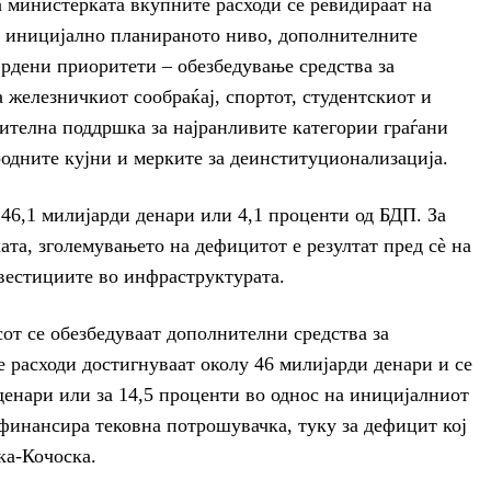
а министерката вкупните расходи се ревидираат на
на иницијално планираното ниво, дополнителните
тврдени приоритети – обезбедување средства за
 железничкиот сообраќај, спортот, студентскиот и
ителна поддршка за најранливите категории граѓани
одните кујни и мерките за деинституционализација.
46,1 милијарди денари или 4,1 проценти од БДП. За
ата, зголемувањето на дефицитот е резултат пред сè на
вестициите во инфраструктурата.
сот се обезбедуваат дополнителни средства за
 расходи достигнуваат околу 46 милијарди денари и се
 денари или за 14,5 проценти во однос на иницијалниот
 финансира тековна потрошувачка, туку за дефицит кој
ка-Кочоска.