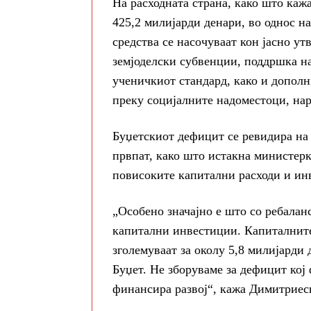
На расходната страна, како што каж
425,2 милијарди денари, во однос 
средства се насочуваат кон јасно у
земјоделски субвенции, поддршка на
ученичкиот стандард, како и дополн
преку социјалните надоместоци, нар
Буџетскиот дефицит се ревидира на 
првпат, како што истакна министерк
повисоките капитални расходи и ин
„Особено значајно е што со ребалан
капитални инвестиции. Капиталните
зголемуваат за околу 5,8 милијарди
Буџет. Не зборуваме за дефицит кој
финансира развој“, кажа Димитриес