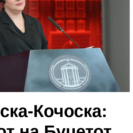
ска-Кочоска:
т на Буџетот