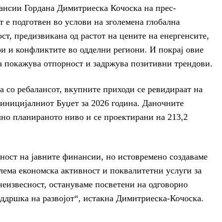
ансии Гордана Димитриеска Кочоска на прес-
т е подготвен во услови на зголемена глобална
ст, предизвикана од растот на цените на енергенсите,
и и конфликтите во одделни региони. И покрај овие
а покажува отпорност и задржува позитивни трендови.
 со ребалансот, вкупните приходи се ревидираат на
 иницијалниот Буџет за 2026 година. Даночните
чно планираното ниво и се проектирани на 213,2
ност на јавните финансии, но истовремено создаваме
лема економска активност и поквалитетни услуги за
 неизвесност, остануваме посветени на одговорно
оддршка на развојот“, истакна Димитриеска-Кочоска.