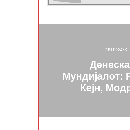
ПРЕТХОДНО
Денеска
Мундијалот: 
Кејн, Мо