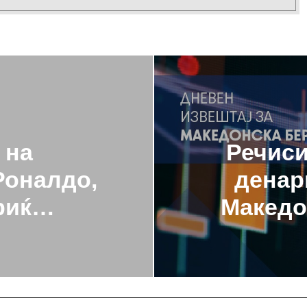
 на
Речиси
Роналдо,
денар
дриќ…
Македо