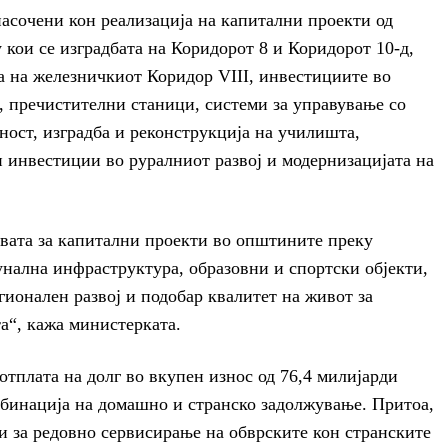
асочени кон реализација на капитални проекти од
 кои се изградбата на Коридорот 8 и Коридорот 10-д,
та на железничкиот Коридор VIII, инвестициите во
, пречистителни станици, системи за управување со
сност, изградба и реконструкција на училишта,
и инвестиции во руралниот развој и модернизацијата на
твата за капитални проекти во општините преку
нална инфраструктура, образовни и спортски објекти,
гионален развој и подобар квалитет на живот за
та“, кажа министерката.
отплата на долг во вкупен износ од 76,4 милијарди
мбинација на домашно и странско задолжување. Притоа,
и за редовно сервисирање на обврските кон странските