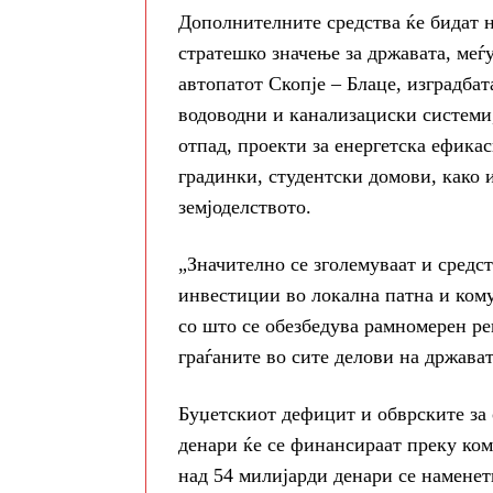
Дополнителните средства ќе бидат н
стратешко значење за државата, меѓу
автопатот Скопје – Блаце, изградба
водоводни и канализациски системи
отпад, проекти за енергетска ефика
градинки, студентски домови, како 
земјоделството.
„Значително се зголемуваат и средс
инвестиции во локална патна и кому
со што се обезбедува рамномерен ре
граѓаните во сите делови на држава
Буџетскиот дефицит и обврските за 
денари ќе се финансираат преку ко
над 54 милијарди денари се наменет