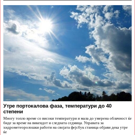
Утре портокалова фаза, температури до 40
степени
Многу топло време со високи температури и мала до умерена облачност ќе
биде за време на викендот и следната седмица. Управата за
хидрометеоролошки работи на својата фејсбук станица објави дека утре
ќе