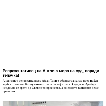
Репрезентативец на Англија мора на суд, поради
тепачка!
Англискиот репрезентативец Ајван Тони е обвинет за напад пред ноќен
клуб во Лондон. Корпулентниот напаѓач кој игра во Саудиска Арабија
неодамна се врати од Светското првенство, а во својата татковина беше
пречекан