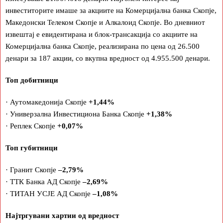
инвеститорите имаше за акциите на Комерцијална банка Скопје,
Македонски Телеком Скопје и Алкалоид Скопје. Во дневниот
извештај е евидентирана и блок-трансакција со акциите на
Комерцијална банка Скопје, реализирана по цена од 26.500
денари за 187 акции, со вкупна вредност од 4.955.500 денари.
Топ добитници
· Аутомакедонија Скопје
+1,44%
· Универзална Инвестициона Банка Скопје
+1,38%
· Реплек Скопје
+0,07%
Топ губитници
· Гранит Скопје
–2,79%
· ТТК Банка АД Скопје
–2,69%
· ТИТАН УСЈЕ АД Скопје
–1,08%
Најтргувани хартии од вредност