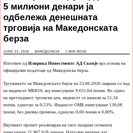
5 милиони денари ја
одбележа денешната
трговија на Македонската
берза
JUNE 23, 2026
МАКЕДОНИЈА
1 MIN READ
Изготвен од
Илирика Инвестментс АД Скопје
врз основа на
официјални податоци од Македонска берза.
Тргувањето на Македонската берза на 23.06.2026 заврши со пад
на индексот МБИ10, кој изнесуваше 9.651,64 поени. Во однос
на претходниот трговски ден, индексот се намали за 51,34
поени, односно за 0,53%. Индексот ОМБ изнесуваше 130,68
поени, без дневна промена, односно 0,00 поени и 0,00%.
Вкупниот промет реализиран на сите пазарни сегменти
изнесуваше 21.967.618 денари. Најголем интерес кај