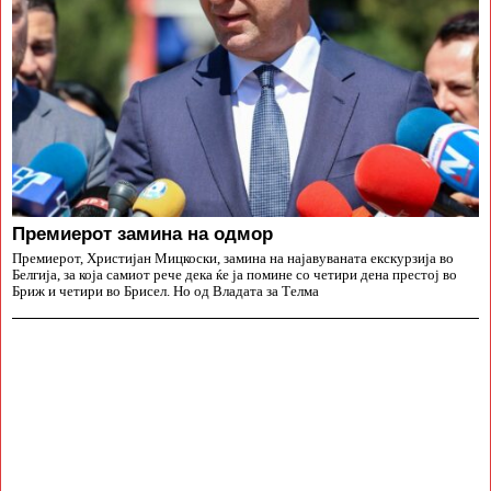
Премиерот замина на одмор
Премиерот, Христијан Мицкоски, замина на најавуваната екскурзија во
Белгија, за која самиот рече дека ќе ја помине со четири дена престој во
Бриж и четири во Брисел. Но од Владата за Телма