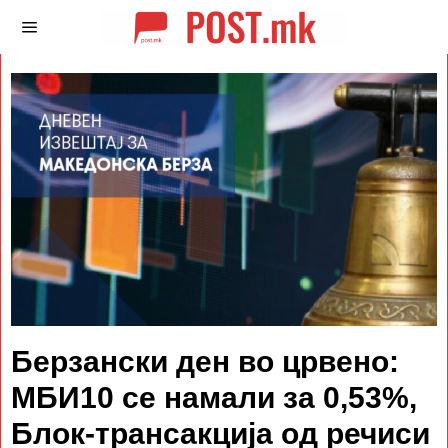
Берзански ден во црвено:
МБИ10 се намали за 0,53%,
Блок-трансакција од речиси