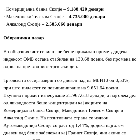
· Комерцијална банка Скопје –
9.188.420 денари
· Македонски Телеком Скопје –
4.735.000 денари
· Алкалоид Скопје –
2.585.660 денари
Обврзнички пазар
Во обврзничкиот сегмент не беше прикажан промет, додека
индексот ОМБ остана стабилен на 130,68 поени, без промена во
однос на претходниот трговски ден.
Трговската сесија заврши со дневен пад на МБИ10 од 0,53%,
при што индексот се позиционираше на 9.651,64 поени.
Вкупниот промет изнесуваше 21.967.618 денари, а најголем дел
од ликвидноста беше концентриран кај акциите на
Комерцијална банка Скопје, Македонски Телеком Скопје и
Алкалоид Скопје. На позитивната страна се издвои
Аутомакедонија Скопје со раст од 1,44%, додека најголем
дневен пад беше забележан кај Гранит Скопје, чии акции се