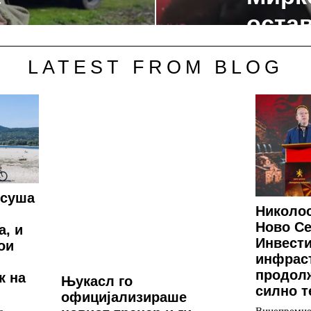
остав
LATEST FROM BLOG
 суша
Николос
Ново Се
а, и
Инвести
ои
инфрас
продолж
к на
Њукасл го
силно т
официјализираше
Вицепремие