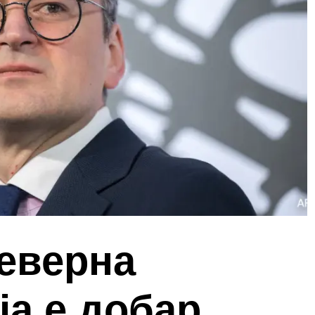
Северна
а е добар