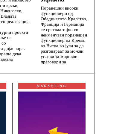
т и врски,
Поранешни високи
 Николоски,
функционери од
 Владата
Обединетото Кралство,
со реализација
Франција и Германија
се сретнаа тајно со
турни проекти
неименуван поранешен
ање на
функционер на Кремљ
 со
во Виена во јули за да
а дијаспора.
разговараат за можни
ираше дека
услови за мировни
 покана
преговори за
MARKETING