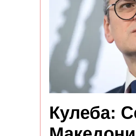
Кулеба: 
Македониј