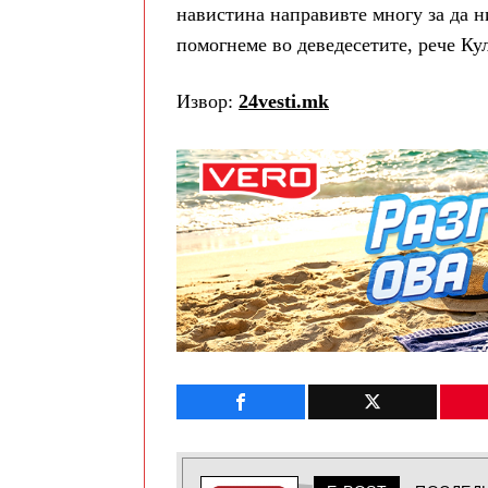
навистина направивте многу за да н
помогнеме во деведесетите, рече Ку
Извор:
24vesti.mk