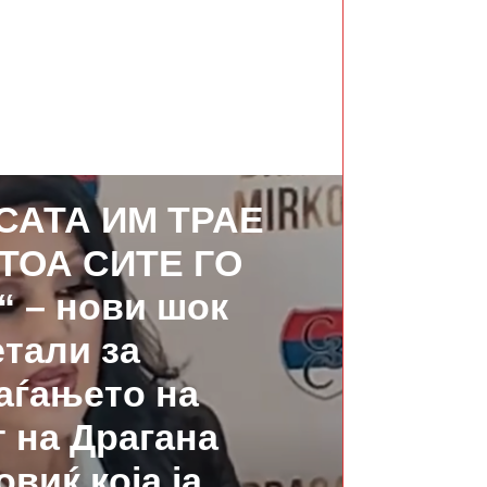
СЛЕДНО
САТА ИМ ТРАЕ
ТОА СИТЕ ГО
 – нови шок
етали за
аѓањето на
т на Драгана
виќ која ја