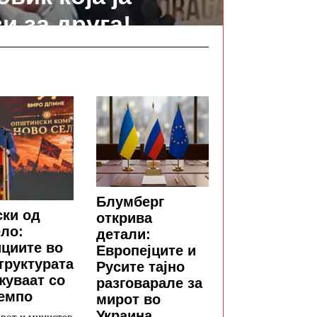
и за друга!
Блумберг
ки од
открива
ло:
детали:
циите во
Европејците и
труктурата
Русите тајно
уваат со
разговарале за
емпо
мирот во
Украина
рот и министер