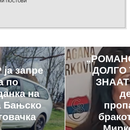
НИ ПОСТОВИ
„РОМАН
 ја запре
ДОЛГО 
а по
ЗНААТ“
данка на
д
а Бањско
проп
товачка
брако
а
Мирко