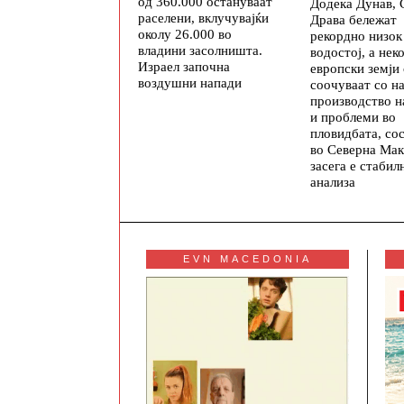
од 360.000 остануваат
Додека Дунав, 
раселени, вклучувајќи
Драва бележат
околу 26.000 во
рекордно низок
владини засолништа.
водостој, а нек
Израел започна
европски земји 
воздушни напади
соочуваат со н
производство н
и проблеми во
пловидбата, со
во Северна Мак
засега е стабил
анализа
EVN MACEDONIA