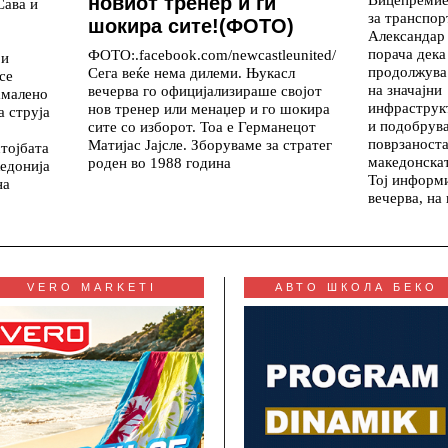
новиот тренер и ги
Сава и
за транспор
шокира сите!(ФОТО)
Александар
порача дека
ФОТО:.facebook.com/newcastleunited/
ои
продолжува 
Сега веќе нема дилеми. Њукасл
се
на значајни
вечерва го официјализираше својот
амалено
инфраструк
нов тренер или менаџер и го шокира
а струја
и подобрув
сите со изборот. Тоа е Германецот
поврзаноста
Матијас Јајсле. Зборуваме за стратег
стојбата
македонскат
роден во 1988 година
едонија
Тој информ
на
вечерва, на
VERO MARKETI
АВТО ШКОЛА БЕКО