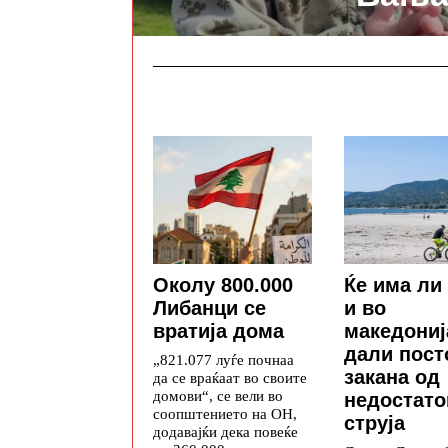
Околу 800.000
Ќе има ли
Либанци се
и во
вратија дома
македониј
дали пост
„821.077 луѓе почнаа
закана од
да се враќаат во своите
домови“, се вели во
недостато
соопштението на ОН,
струја
додавајќи дека повеќе