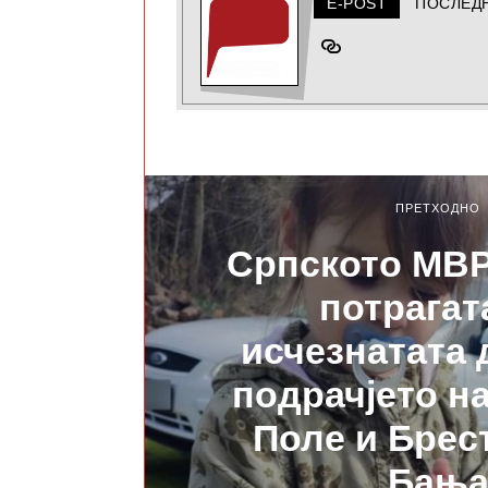
E-POST
ПОСЛЕД
ПРЕТХОДНО
Српското МВР
потрагат
исчезнатата 
подрачјето н
Поле и Брес
Бањ