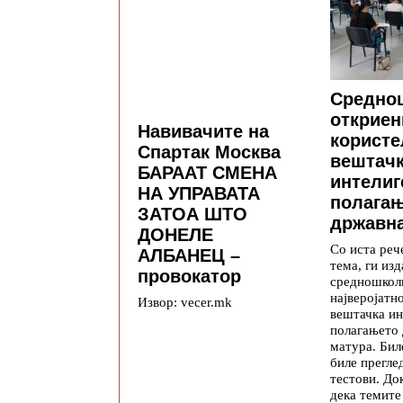
Средно
откриен
Навивачите на
користе
Спартак Москва
вештач
БАРААТ СМЕНА
интелиг
НА УПРАВАТА
полага
ЗАТОА ШТО
државна
ДОНЕЛЕ
Со иста реч
АЛБАНЕЦ –
тема, ги изд
провокатор
средношкол
најверојатн
Извор: vecer.mk
вештачка ин
полагањето
матура. Бил
биле прегле
тестови. До
дека темите