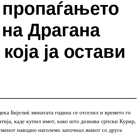
 пропаѓањето
 на Драгана
која ја остави
дека Бијелиќ минатата година се отселил и времето го
тија, каде купил имот, како што дознава српски Курир,
исменот наводно наголемо започнал живот со друга