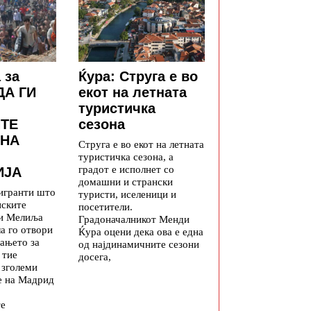
 за
Ќура: Струга е во
ДА ГИ
екот на летната
туристичка
ТЕ
сезона
 НА
Струга е во екот на летната
туристичка сезона, а
градот е исполнет со
ИЈА
домашни и странски
игранти што
туристи, иселеници и
нските
посетители.
 и Мелиља
Градоначалникот Менди
а го отвори
Ќура оцени дека ова е една
ањето за
од најдинамичните сезони
 тие
досега,
 зголеми
е на Мадрид
те