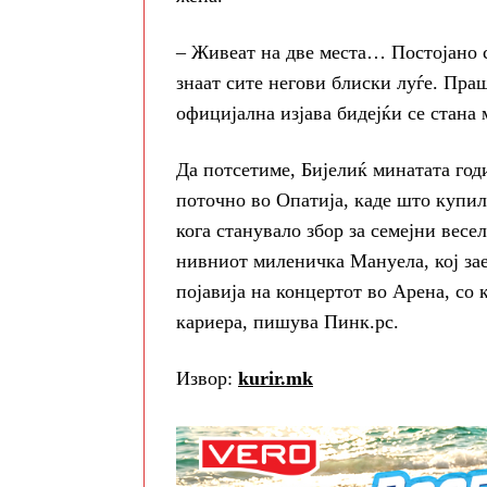
– Живеат на две места… Постојано се
знаат сите негови блиски луѓе. Пра
официјална изјава бидејќи се стана 
Да потсетиме, Бијелиќ минатата год
поточно во Опатија, каде што купил
кога станувало збор за семејни весе
нивниот миленичка Мануела, кој заед
појавија на концертот во Арена, со
кариера, пишува Пинк.рс.
Извор:
kurir.mk