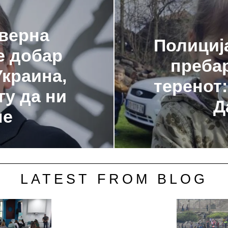
еверна
Полициј
е добар
преба
Украина,
теренот:
гу да ни
Д
не
LATEST FROM BLOG