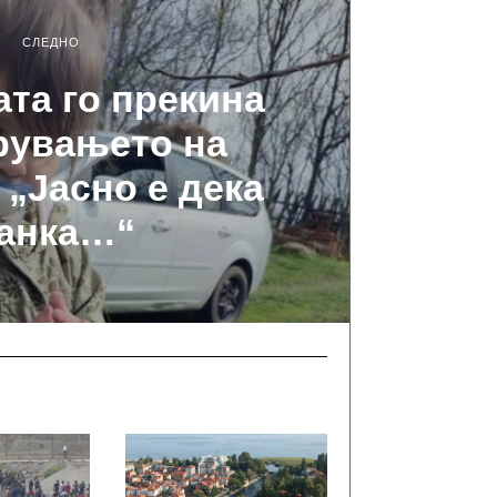
СЛЕДНО
ата го прекина
рувањето на
 „Јасно е дека
анка…“