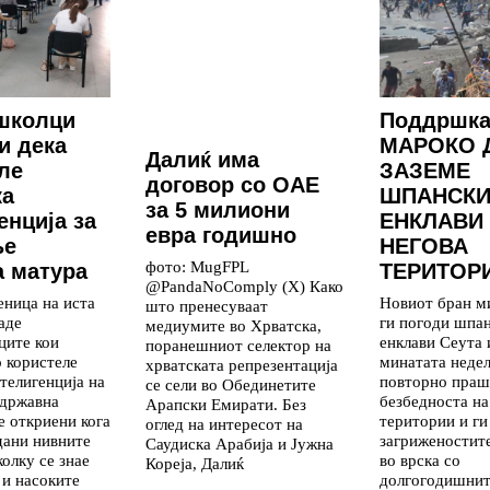
школци
Поддршка
и дека
МАРОКО 
Далиќ има
ле
ЗАЗЕМЕ
договор со ОАЕ
ка
ШПАНСКИ
за 5 милиони
енција за
ЕНКЛАВИ
евра годишно
ње
НЕГОВА
фото: MugFPL
 матура
ТЕРИТОР
@PandaNoComply (X) Како
еница на иста
Новиот бран м
што пренесуваат
аде
ги погоди шпа
медиумите во Хрватска,
ците кои
енклави Сеута
поранешниот селектор на
о користеле
минатата недел
хрватската репрезентација
телигенција на
повторно праш
се сели во Обединетите
 државна
безбедноста на
Арапски Емирати. Без
е откриени кога
територии и ги
оглед на интересот на
дани нивните
загриженостит
Саудиска Арабија и Јужна
колку се знае
во врска со
Кореја, Далиќ
 и насоките
долгогодишни