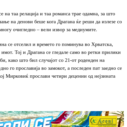
 на таа релација и таа романса трае одамна, за што
шање на денови беше кога Драгана ќе реши да излезе со
многу очигледно – вели извор за медиумите.
ина се отселил и времето го поминува во Хрватска,
 имот. Тој и Драгана се гледале само во ретки прилики
лби, како што бил случајот со 21-от роденден на
но го прославија во замокот, а последен пат заедно се
 кој Мирковиќ прослави четири децении од нејзината