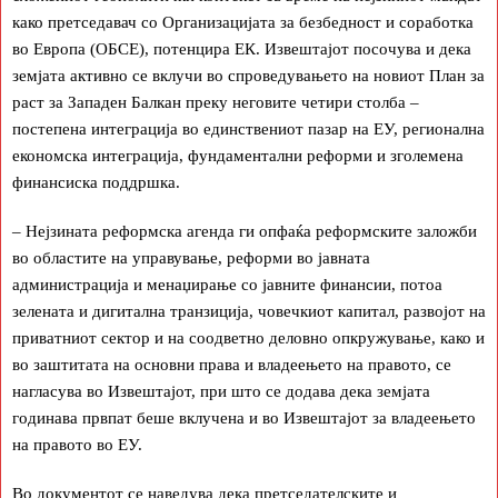
како претседавач со Организацијата за безбедност и соработка
во Европа (ОБСЕ), потенцира ЕК. Извештајот посочува и дека
земјата активно се вклучи во спроведувањето на новиот План за
раст за Западен Балкан преку неговите четири столба –
постепена интеграција во единствениот пазар на ЕУ, регионална
економска интеграција, фундаментални реформи и зголемена
финансиска поддршка.
– Нејзината реформска агенда ги опфаќа реформските заложби
во областите на управување, реформи во јавната
администрација и менаџирање со јавните финансии, потоа
зелената и дигитална транзиција, човечкиот капитал, развојот на
приватниот сектор и на соодветно деловно опкружување, како и
во заштитата на основни права и владеењето на правото, се
нагласува во Извештајот, при што се додава дека земјата
годинава првпат беше вклучена и во Извештајот за владеењето
на правото во ЕУ.
Во документот се наведува дека претседателските и