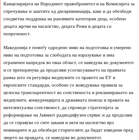
Канцеларијата на Народниот правобранител и на Комисијата за
спречување и заштита од дискриминација, како и да обезбеди
соодветна поддршка на ранливите категории деца, особено
децата жртви на насилство, децата Роми и децата со
попреченост.
Македонија е помеѓу одредено ниво на подготовка и умерено
ниво на подготовка за слободата на изразување и има
ограничен напредок во оваа област, се наведува во документот
и се препорачува да продолжи усогласувањето на правната
рамка што ги регулира медиумите со правото на ЕУ и
европските стандарди, особено со воведување правила за
целосна транспарентност во сопственоста и рекламирањето на
медиумите, конкуренцијата и државната помош и правата на
интелектуална сопственост, да спроведе стратегијата за
реформирање на Јавниот радиодифузен сервис и да продолжи
да се справува со сите закани и акти на насилство врз
новинарите и да обезбеди сторителите да бидат изведени пред
лицето на правдата, се наведува во документот.