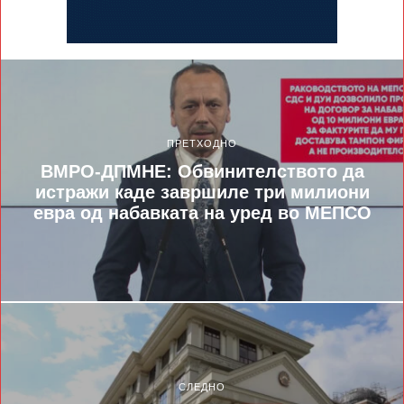
ПРЕТХОДНО
ВМРО-ДПМНЕ: Обвинителството да
истражи каде завршиле три милиони
евра од набавката на уред во МЕПСО
СЛЕДНО