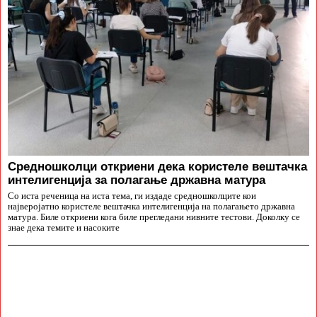
Средношколци откриени дека користеле вештачка
интелигенција за полагање државна матура
Со иста реченица на иста тема, ги издаде средношколците кои
најверојатно користеле вештачка интелигенција на полагањето државна
матура. Биле откриени кога биле прегледани нивните тестови. Доколку се
знае дека темите и насоките