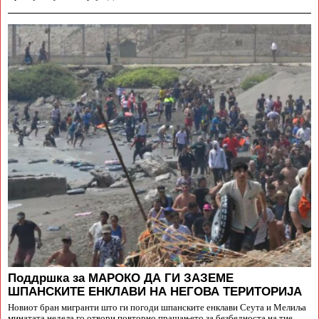
Поддршка за МАРОКО ДА ГИ ЗАЗЕМЕ
ШПАНСКИТЕ ЕНКЛАВИ НА НЕГОВА ТЕРИТОРИЈА
Новиот бран мигранти што ги погоди шпанските енклави Сеута и Мелиља
минатата недела го отвори повторно прашањето за безбедноста на тие