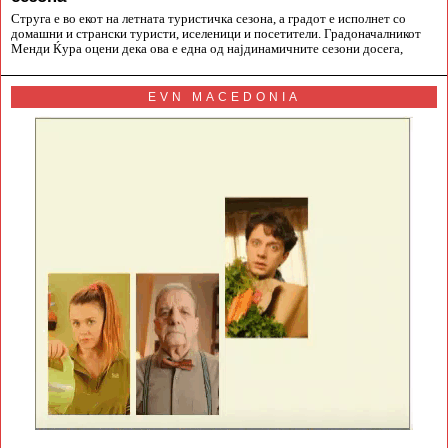
Струга е во екот на летната туристичка сезона, а градот е исполнет со
домашни и странски туристи, иселеници и посетители. Градоначалникот
Менди Ќура оцени дека ова е една од најдинамичните сезони досега,
EVN MACEDONIA