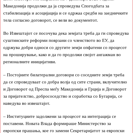
Македонија продолжи да ја спроведува Спогодбата за
стабилизација и асоцијација и се одржаа средби на заедничките
тела согласно договорот, се вели во документот.
Во Извештајот се посочува дека земјата треба да ги спроведува
суштинските реформи поврзани со членството во ЕУ, да
одржува добри односи со другите земји опфатени со процесот
на проширување, како и да го продолжи својот ангажман во
регионалните иницијативи.
– Постојните билатерални договори со соседните земји треба
да се спроведуваат со добра волја од сите страни, вклучително
и Договорот од Преспа меѓу Македонија и Грција и Договорот
за пријателство, добрососедство и соработка со Бугарија, се
наведува во извештајот.
– Институциите задолжени за процесот на интеграција се
поставени. Новата Влада формираше Министерство за
европски прашања, кое го замени Секретаријатот за европски