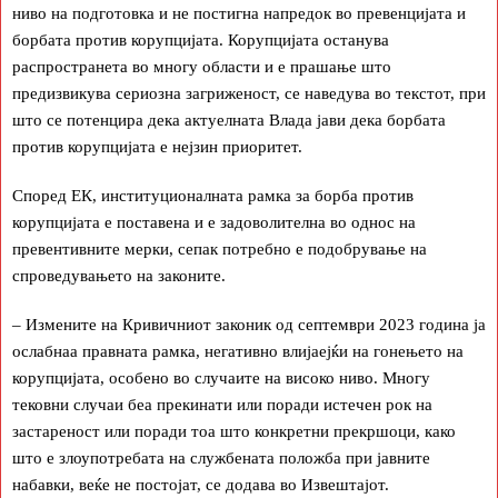
ниво на подготовка и не постигна напредок во превенцијата и
борбата против корупцијата. Корупцијата останува
распространета во многу области и е прашање што
предизвикува сериозна загриженост, се наведува во текстот, при
што се потенцира дека актуелната Влада јави дека борбата
против корупцијата е нејзин приоритет.
Според ЕК, институционалната рамка за борба против
корупцијата е поставена и е задоволителна во однос на
превентивните мерки, сепак потребно е подобрување на
спроведувањето на законите.
– Измените на Кривичниот законик од септември 2023 година ја
ослабнаа правната рамка, негативно влијаејќи на гонењето на
корупцијата, особено во случаите на високо ниво. Многу
тековни случаи беа прекинати или поради истечен рок на
застареност или поради тоа што конкретни прекршоци, како
што е злоупотребата на службената положба при јавните
набавки, веќе не постојат, се додава во Извештајот.