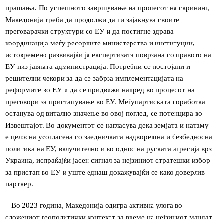
прашања. По успешното завршување на процесот на скрининг,
Македонија треба да продолжи да ги зајакнува своите
преговарачки структури со ЕУ и да постигне здрава
координација меѓу ресорните министерства и институции,
истовремено развивајќи ја експертизата поврзана со правото на
ЕУ низ јавната администрација. Потребни се постојани и
решителни чекори за да се забрза имплементацијата на
реформите во ЕУ и да се придвижи напред во процесот на
преговори за пристапување во ЕУ. Меѓупартиската соработка
останува од витално значење во овој поглед, се потенцира во
Извештајот. Во документот се нагласува дека земјата и натаму
е целосна усогласена со заедничката надворешна и безбедносна
политика на ЕУ, вклучително и во однос на руската агресија врз
Украина, испраќајќи јасен сигнал за нејзиниот стратешки избор
за пристап во ЕУ и уште еднаш докажувајќи се како доверлив
партнер.
– Во 2023 година, Македонија одигра активна улога во
сложениот геополитички контекст за време на нејзиниот мандат