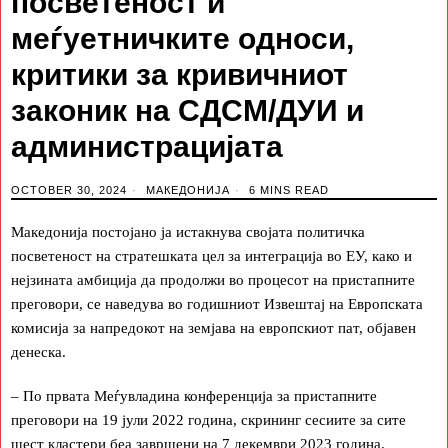
посветеност и
меѓуетничките односи,
критики за кривичниот
законик на СДСМ/ДУИ и
администрацијата
OCTOBER 30, 2024
МАКЕДОНИЈА
6 MINS READ
Македонија постојано ја истакнува својата политичка
посветеност на стратешката цел за интеграција во ЕУ, како и
нејзината амбиција да продолжи во процесот на пристапните
преговори, се наведува во годишниот Извештај на Европската
комисија за напредокот на земјава на европскиот пат, објавен
денеска.
– По првата Меѓувладина конференција за пристапните
преговори на 19 јули 2022 година, скрининг сесиите за сите
шест кластери беа завршени на 7 декември 2023 година.