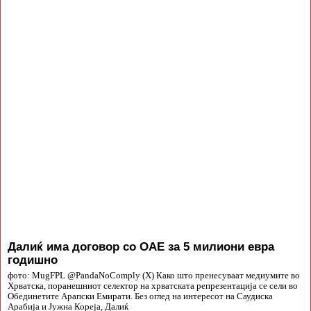
Далиќ има договор со ОАЕ за 5 милиони евра
годишно
фото: MugFPL @PandaNoComply (X) Како што пренесуваат медиумите во
Хрватска, поранешниот селектор на хрватската репрезентација се сели во
Обединетите Арапски Емирати. Без оглед на интересот на Саудиска
Арабија и Јужна Кореја, Далиќ