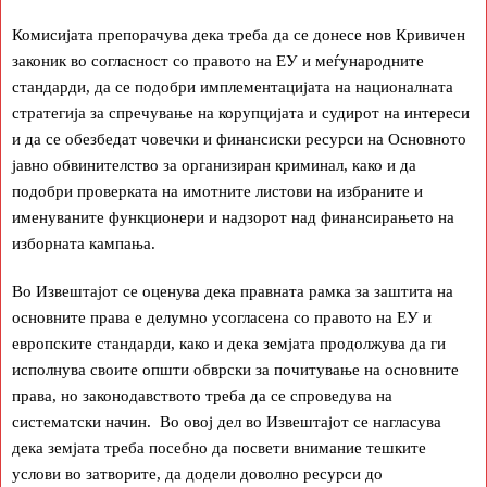
Комисијата препорачува дека треба да се донесе нов Кривичен
законик во согласност со правото на ЕУ и меѓународните
стандарди, да се подобри имплементацијата на националната
стратегија за спречување на корупцијата и судирот на интереси
и да се обезбедат човечки и финансиски ресурси на Основното
јавно обвинителство за организиран криминал, како и да
подобри проверката на имотните листови на избраните и
именуваните функционери и надзорот над финансирањето на
изборната кампања.
Во Извештајот се оценува дека правната рамка за заштита на
основните права е делумно усогласена со правото на ЕУ и
европските стандарди, како и дека земјата продолжува да ги
исполнува своите општи обврски за почитување на основните
права, но законодавството треба да се спроведува на
систематски начин. Во овој дел во Извештајот се нагласува
дека земјата треба посебно да посвети внимание тешките
услови во затворите, да додели доволно ресурси до