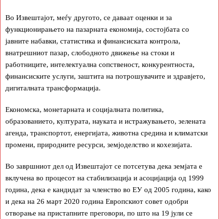
Во Извештајот, меѓу другото, се даваат оценки и за
функционирањето на пазарната економија, состојбата со
јавните набавки, статистика и финансиската контрола,
внатрешниот пазар, слободното движење на стоки и
работниците, интелектуална сопственост, конкурентноста,
финансиските услуги, заштита на потрошувачите и здравјето,
дигиталната трансформација.
Економска, монетарната и социјалната политика,
образованието, културата, науката и истражувањето, зелената
агенда, транспортот, енергијата, животна средина и климатски
промени, природните ресурси, земјоделство и кохезијата.
Во завршниот дел од Извештајот се потсетува дека земјата е
вклучена во процесот на стабилизација и асоцијација од 1999
година, дека е кандидат за членство во ЕУ од 2005 година, како
и дека на 26 март 2020 година Европскиот совет одобри
отворање на пристапните преговори, по што на 19 јули се