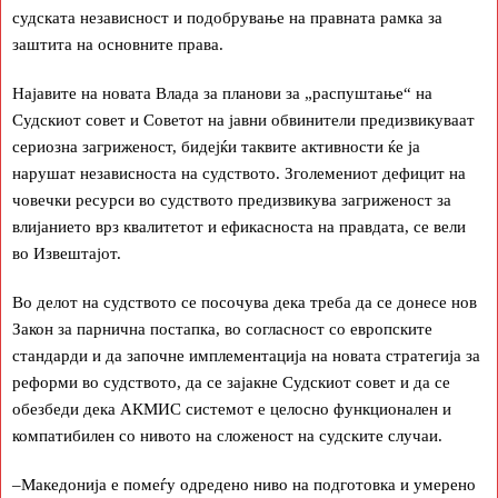
судската независност и подобрување на правната рамка за
заштита на основните права.
Најавите на новата Влада за планови за „распуштање“ на
Судскиот совет и Советот на јавни обвинители предизвикуваат
сериозна загриженост, бидејќи таквите активности ќе ја
нарушат независноста на судството. Зголемениот дефицит на
човечки ресурси во судството предизвикува загриженост за
влијанието врз квалитетот и ефикасноста на правдата, се вели
во Извештајот.
Во делот на судството се посочува дека треба да се донесе нов
Закон за парнична постапка, во согласност со европските
стандарди и да започне имплементација на новата стратегија за
реформи во судството, да се зајакне Судскиот совет и да се
обезбеди дека АКМИС системот е целосно функционален и
компатибилен со нивото на сложеност на судските случаи.
–Македонија е помеѓу одредено ниво на подготовка и умерено