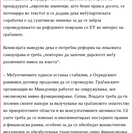
процедурата „европско знаменце, што беше пракса досега, се
потенцира во текстот и се додава дека меѓупартиската
соработка е од суштинско значење за да се забрза
спроведувањето на реформите поврзани со ЕУ во интерес на
граѓаните.
Комисијата наведува дека е потребна реформа на локалната
самоуправа и треба „повторно да започне дијалогот меѓу
различните нивоа на власта“.
– Меѓуетничките односи останаа стабилни, а Охридскиот
рамковен договор продолжи да се спроведува. Граѓанските
организации во Македонија работат во опкружување, кое
овозможува нивно функционирање. Сепак, Владата треба да ги
зголеми своите напори за вклучување на граѓанското општество
во приоритетните области и во консултативните активности. Сè
уште треба да се изменат и имплементираат постојните правни
и финансиски рамки, особено за да се обезбедат конзистентни
механизми за обезбедување транспарентно јавно финансирање