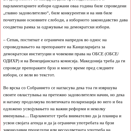
парламентарните избори одржани оваа година биле спроведени
„главно задоволително“, биле конкурентни и на нив биле
почитувани основните слободи, а изборното законодавство дава
соодветна рамка за одржување на демократски избори.
– Сепак, постигнат е ограничен напредок во однос на
спроведувањето на препораките на Канцеларијата за
демократски институции и човекови права на ОБСЕ (ОБСЕ/
ОДИХР) и на Венецијанската комисија. Македонија треба да ги
спроведе препораките брзо и многу време пред следните
избори, се вели во текстот.
Во врска со Собранието се нагласува дека тоа ги извршува
своите овластувања на претежно задоволителен начин, но дека
и натаму продолжува политичката поларизација во него и беа
одложено усвојувањето на важни реформи и неколку
именувања… Парламентот треба внимателно да ја планира и
усвои својата агенда и да ја ограничи употребата на брзи
законодавни процедури или несоодветната употреба на