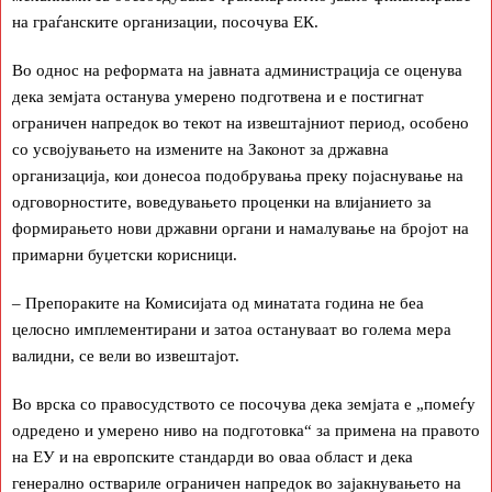
на граѓанските организации, посочува ЕК.
Во однос на реформата на јавната администрација се оценува
дека земјата останува умерено подготвена и е постигнат
ограничен напредок во текот на извештајниот период, особено
со усвојувањето на измените на Законот за државна
организација, кои донесоа подобрувања преку појаснување на
одговорностите, воведувањето проценки на влијанието за
формирањето нови државни органи и намалување на бројот на
примарни буџетски корисници.
– Препораките на Комисијата од минатата година не беа
целосно имплементирани и затоа остануваат во голема мера
валидни, се вели во извештајот.
Во врска со правосудството се посочува дека земјата е „помеѓу
одредено и умерено ниво на подготовка“ за примена на правото
на ЕУ и на европските стандарди во оваа област и дека
генерално оствариле ограничен напредок во зајакнувањето на