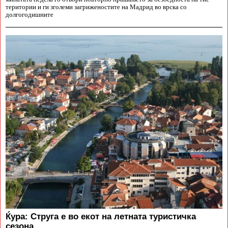
територии и ги зголеми загриженостите на Мадрид во врска со
долгогодишните
Ќура: Струга е во екот на летната туристичка
сезона