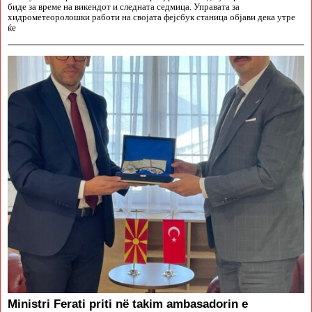
биде за време на викендот и следната седмица. Управата за
хидрометеоролошки работи на својата фејсбук станица објави дека утре
ќе
Ministri Ferati priti në takim ambasadorin e