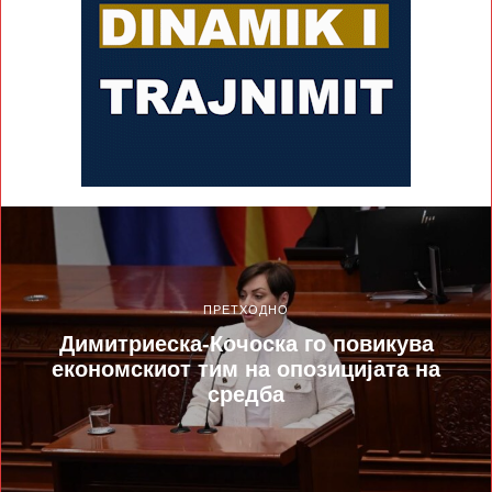
ПРЕТХОДНО
Димитриеска-Кочоска го повикува
економскиот тим на опозицијата на
средба