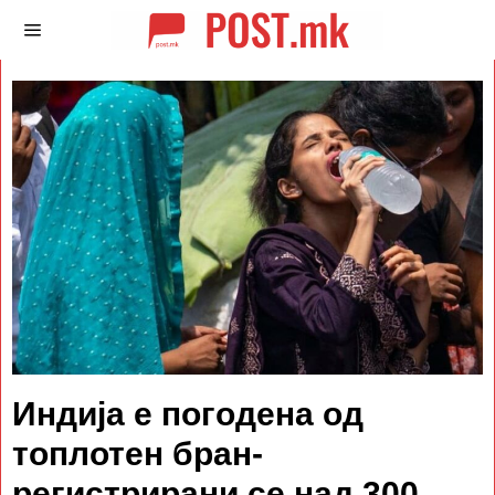
Индија е погодена од
топлотен бран-
регистрирани се над 300