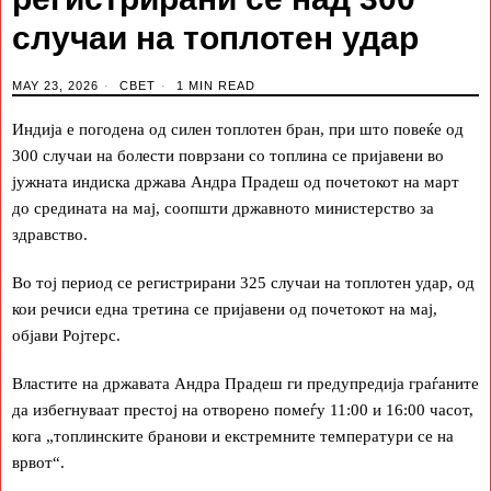
случаи на топлотен удар
MAY 23, 2026
СВЕТ
1 MIN READ
Индија е погодена од силен топлотен бран, при што повеќе од
300 случаи на болести поврзани со топлина се пријавени во
јужната индиска држава Андра Прадеш од почетокот на март
до средината на мај, соопшти државното министерство за
здравство.
Во тој период се регистрирани 325 случаи на топлотен удар, од
кои речиси една третина се пријавени од почетокот на мај,
објави Ројтерс.
Властите на државата Андра Прадеш ги предупредија граѓаните
да избегнуваат престој на отворено помеѓу 11:00 и 16:00 часот,
кога „топлинските бранови и екстремните температури се на
врвот“.