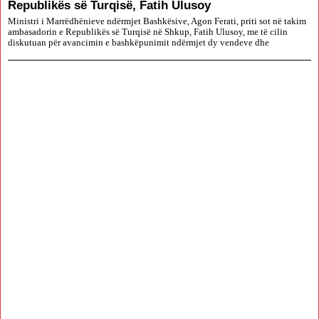
Republikës së Turqisë, Fatih Ulusoy
Ministri i Marrëdhënieve ndërmjet Bashkësive, Agon Ferati, priti sot në takim
ambasadorin e Republikës së Turqisë në Shkup, Fatih Ulusoy, me të cilin
diskutuan për avancimin e bashkëpunimit ndërmjet dy vendeve dhe