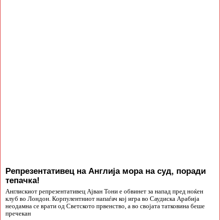
Репрезентативец на Англија мора на суд, поради
тепачка!
Англискиот репрезентативец Ајван Тони е обвинет за напад пред ноќен
клуб во Лондон. Корпулентниот напаѓач кој игра во Саудиска Арабија
неодамна се врати од Светското првенство, а во својата татковина беше
пречекан