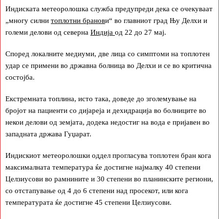
Индиската метеоролошка служба предупреди дека се очекуваат
„многу силни
топлотни бранов
и“ во главниот град Њу Делхи и
големи делови од северна
Индија
од 22 до 27 мај.
Според локалните медиуми, две лица со симптоми на топлотен
удар се примени во државна болница во Делхи и се во критична
состојба.
Екстремната топлина, исто така, доведе до зголемување на
бројот на пациенти со дијареја и дехидрација во болниците во
некои делови од земјата, додека недостиг на вода е пријавен во
западната држава Гуџарат.
Индискиот метеоролошки оддел прогласува топлотен бран кога
максималната температура ќе достигне најмалку 40 степени
Целзиусови во рамнините и 30 степени во планинските региони,
со отстапување од 4 до 6 степени над просекот, или кога
температурата ќе достигне 45 степени Целзиусови.