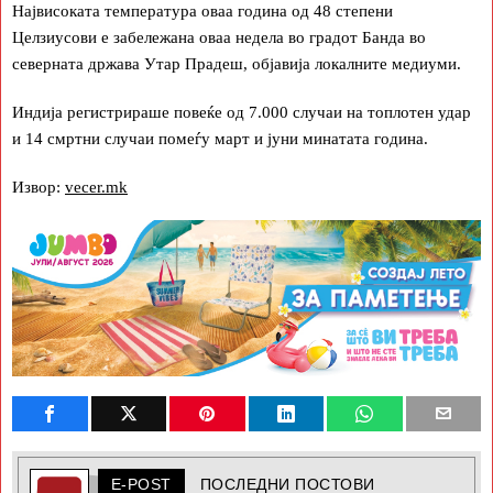
Највисоката температура оваа година од 48 степени
Целзиусови е забележана оваа недела во градот Банда во
северната држава Утар Прадеш, објавија локалните медиуми.
Индија регистрираше повеќе од 7.000 случаи на топлотен удар
и 14 смртни случаи помеѓу март и јуни минатата година.
Извор:
vecer.mk
E-POST
ПОСЛЕДНИ ПОСТОВИ