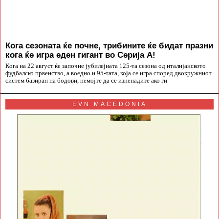
Кога сезоната ќе почне, трибините ќе бидат празни
кога ќе игра еден гигант во Серија А!
Кога на 22 август ќе започне јубилејната 125-та сезона од италијанското
фудбалско првенство, а воедно и 95-тата, која се игра според двокружниот
систем базиран на бодови, немојте да се изненадите ако ги
EVN MACEDONIA