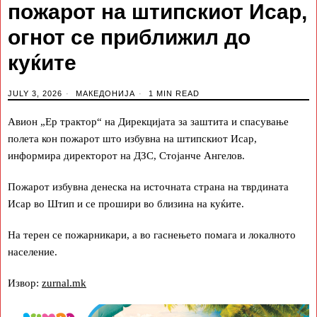
пожарот на штипскиот Исар,
огнот се приближил до
куќите
JULY 3, 2026
МАКЕДОНИЈА
1 MIN READ
Авион „Ер трактор“ на Дирекцијата за заштита и спасување
полета кон пожарот што избувна на штипскиот Исар,
информира директорот на ДЗС, Стојанче Ангелов.
Пожарот избувна денеска на источната страна на тврдината
Исар во Штип и се прошири во близина на куќите.
На терен се пожарникари, а во гаснењето помага и локалното
население.
Извор:
zurnal.mk