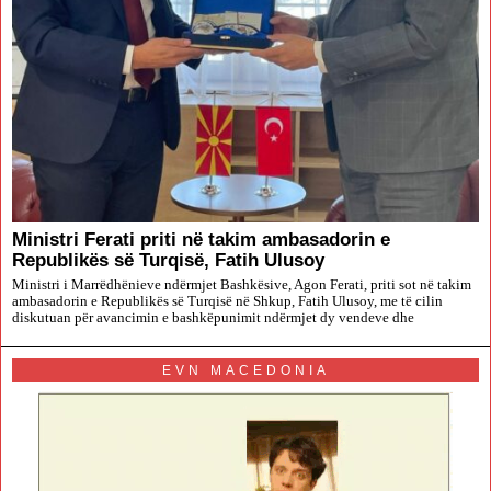
Ministri Ferati priti në takim ambasadorin e
Republikës së Turqisë, Fatih Ulusoy
Ministri i Marrëdhënieve ndërmjet Bashkësive, Agon Ferati, priti sot në takim
ambasadorin e Republikës së Turqisë në Shkup, Fatih Ulusoy, me të cilin
diskutuan për avancimin e bashkëpunimit ndërmjet dy vendeve dhe
EVN MACEDONIA