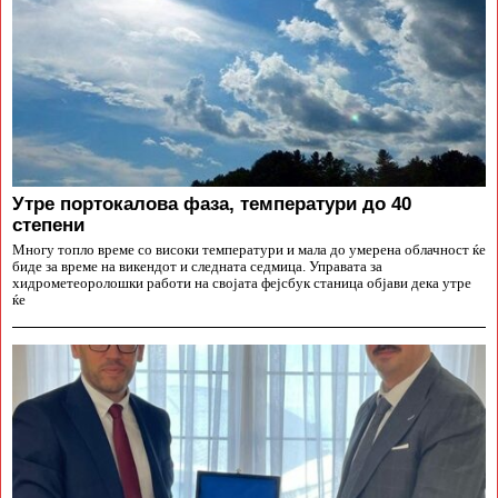
Утре портокалова фаза, температури до 40
степени
Многу топло време со високи температури и мала до умерена облачност ќе
биде за време на викендот и следната седмица. Управата за
хидрометеоролошки работи на својата фејсбук станица објави дека утре
ќе