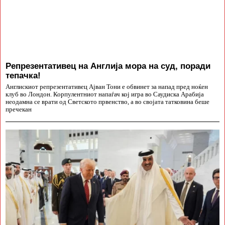
Репрезентативец на Англија мора на суд, поради
тепачка!
Англискиот репрезентативец Ајван Тони е обвинет за напад пред ноќен
клуб во Лондон. Корпулентниот напаѓач кој игра во Саудиска Арабија
неодамна се врати од Светското првенство, а во својата татковина беше
пречекан