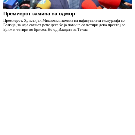
Премиерот замина на одмор
Премиерот, Христијан Мицкоски, замина на најавуваната екскурзија во
Белгија, за која самиот рече дека ќе ја помине со четири дена престој во
Бриж и четири во Брисел. Но од Владата за Телма