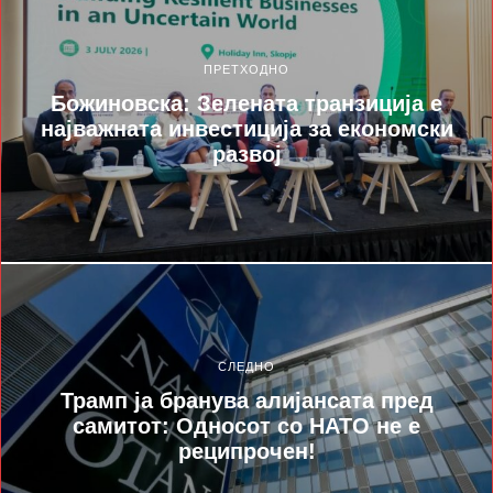
ПРЕТХОДНО
Божиновска: Зелената транзиција е
најважната инвестиција за економски
развој
СЛЕДНО
Трамп ја бранува алијансата пред
самитот: Односот со НАТО не е
реципрочен!