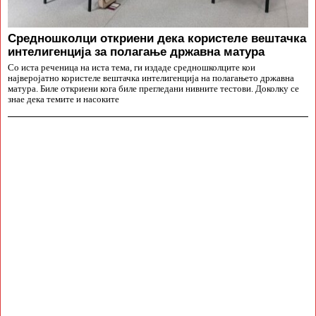
Средношколци откриени дека користеле вештачка
интелигенција за полагање државна матура
Со иста реченица на иста тема, ги издаде средношколците кои
најверојатно користеле вештачка интелигенција на полагањето државна
матура. Биле откриени кога биле прегледани нивните тестови. Доколку се
знае дека темите и насоките