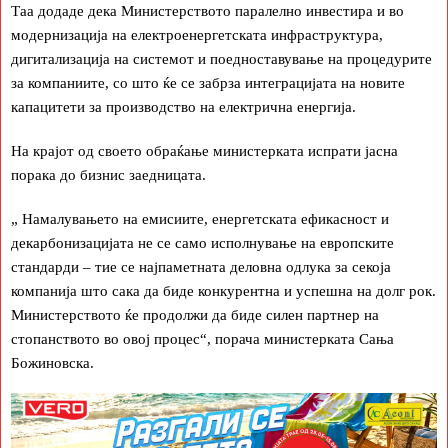
Таа додаде дека Министерството паралелно инвестира и во
модернизација на електроенергетската инфраструктура,
дигитализација на системот и поедноставување на процедурите
за компаниите, со што ќе се забрза интеграцијата на новите
капацитети за производство на електрична енергија.
На крајот од своето обраќање министерката испрати јасна
порака до бизнис заедницата.
„ Намалувањето на емисиите, енергетската ефикасност и
декарбонизацијата не се само исполнување на европските
стандарди – тие се најпаметната деловна одлука за секоја
компанија што сака да биде конкурентна и успешна на долг рок.
Министерството ќе продолжи да биде силен партнер на
стопанството во овој процес“, порача министерката Сања
Божиновска.