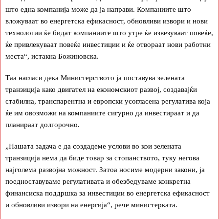
што една компанија може да ја направи. Компаниите што
вложуваат во енергетска ефикасност, обновливи извори и нови
технологии ќе бидат компаниите што утре ќе извезуваат повеќе,
ќе привлекуваат повеќе инвестиции и ќе отвораат нови работни
места“, истакна Божиновска.
Таа нагласи дека Министерството ја поставува зелената
транзиција како двигател на економскиот развој, создавајќи
стабилна, транспарентна и европски усогласена регулатива која
ќе им овозможи на компаниите сигурно да инвестираат и да
планираат долгорочно.
„Нашата задача е да создадеме услови во кои зелената
транзиција нема да биде товар за стопанството, туку негова
најголема развојна можност. Затоа носиме модерни закони, ја
поедноставуваме регулативата и обезбедуваме конкретна
финансиска поддршка за инвестиции во енергетска ефикасност
и обновливи извори на енергија“, рече министерката.