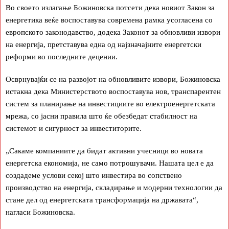
Во своето излагање Божиновска потсети дека новиот Закон за
енергетика веќе воспоставува современа рамка усогласена со
европското законодавство, додека Законот за обновливи извори
на енергија, претставува една од најзначајните енергетски
реформи во последните децении.
Осврнувајќи се на развојот на обновливите извори, Божиновска
истакна дека Министерството воспоставува нов, транспарентен
систем за планирање на инвестициите во електроенергетската
мрежа, со јасни правила што ќе обезбедат стабилност на
системот и сигурност за инвеститорите.
„Сакаме компаниите да бидат активни учесници во новата
енергетска економија, не само потрошувачи. Нашата цел е да
создадеме услови секој што инвестира во сопствено
производство на енергија, складирање и модерни технологии да
стане дел од енергетската трансформација на државата“,
нагласи Божиновска.