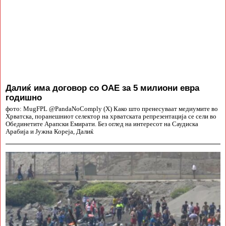
Далиќ има договор со ОАЕ за 5 милиони евра
годишно
фото: MugFPL @PandaNoComply (X) Како што пренесуваат медиумите во
Хрватска, поранешниот селектор на хрватската репрезентација се сели во
Обединетите Арапски Емирати. Без оглед на интересот на Саудиска
Арабија и Јужна Кореја, Далиќ