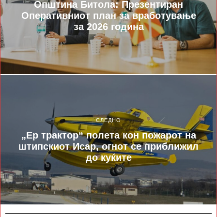
Општина Битола: Презентиран
Оперативниот план за вработување
за 2026 година
СЛЕДНО
„Ер трактор“ полета кон пожарот на
штипскиот Исар, огнот се приближил
до куќите