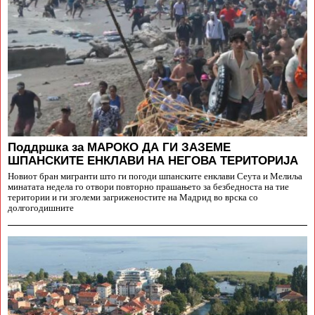
Поддршка за МАРОКО ДА ГИ ЗАЗЕМЕ
ШПАНСКИТЕ ЕНКЛАВИ НА НЕГОВА ТЕРИТОРИЈА
Новиот бран мигранти што ги погоди шпанските енклави Сеута и Мелиља
минатата недела го отвори повторно прашањето за безбедноста на тие
територии и ги зголеми загриженостите на Мадрид во врска со
долгогодишните