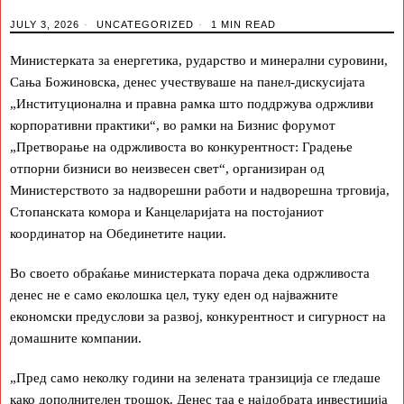
JULY 3, 2026
UNCATEGORIZED
1 MIN READ
Министерката за енергетика, рударство и минерални суровини,
Сања Божиновска, денес учествуваше на панел-дискусијата
„Институционална и правна рамка што поддржува одржливи
корпоративни практики“, во рамки на Бизнис форумот
„Претворање на одржливоста во конкурентност: Градење
отпорни бизниси во неизвесен свет“, организиран од
Министерството за надворешни работи и надворешна трговија,
Стопанската комора и Канцеларијата на постојаниот
координатор на Обединетите нации.
Во своето обраќање министерката порача дека одржливоста
денес не е само еколошка цел, туку еден од најважните
економски предуслови за развој, конкурентност и сигурност на
домашните компании.
„Пред само неколку години на зелената транзиција се гледаше
како дополнителен трошок. Денес таа е најдобрата инвестиција