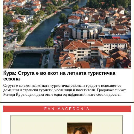
Ќура: Струга е во екот на летната туристичка
сезона
Струга е во екот на летната туристичка сезона, а градот е исполнет со
домашни и странски туристи, иселеници и посетители. Градоначалникот
Менди Ќура оцени дека ова е една од најдинамичните сезони досега,
EVN MACEDONIA