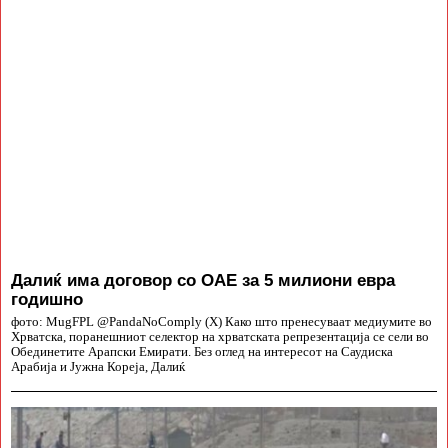
Далиќ има договор со ОАЕ за 5 милиони евра
годишно
фото: MugFPL @PandaNoComply (X) Како што пренесуваат медиумите во
Хрватска, поранешниот селектор на хрватската репрезентација се сели во
Обединетите Арапски Емирати. Без оглед на интересот на Саудиска
Арабија и Јужна Кореја, Далиќ