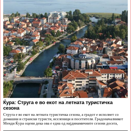
Ќура: Струга е во екот на летната туристичка
сезона
Струга е во екот на летната туристичка сезона, а градот е исполнет со
домашни и странски туристи, иселеници и посетители. Градоначалникот
Менди Ќура оцени дека ова е една од најдинамичните сезони досега,