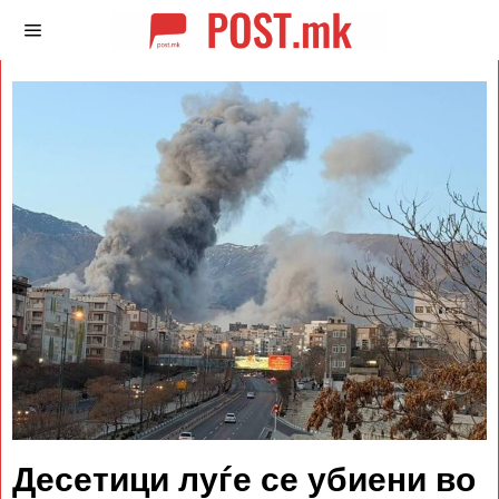
Десетици луѓе се убиени во