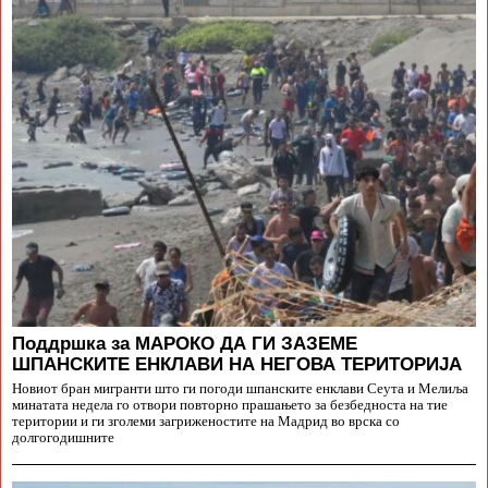
Поддршка за МАРОКО ДА ГИ ЗАЗЕМЕ
ШПАНСКИТЕ ЕНКЛАВИ НА НЕГОВА ТЕРИТОРИЈА
Новиот бран мигранти што ги погоди шпанските енклави Сеута и Мелиља
минатата недела го отвори повторно прашањето за безбедноста на тие
територии и ги зголеми загриженостите на Мадрид во врска со
долгогодишните