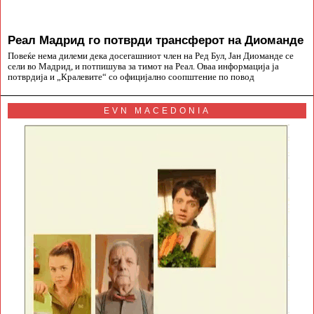
Реал Мадрид го потврди трансферот на Диоманде
Повеќе нема дилеми дека досегашниот член на Ред Бул, Јан Диоманде се
сели во Мадрид, и потпишува за тимот на Реал. Оваа информација ја
потврдија и „Кралевите“ со официјално соопштение по повод
EVN MACEDONIA