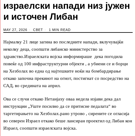
израелски напади низ јужен
и источен Либан
MAY 27, 2026
СВЕТ
1 MIN READ
Најмалку 21 лице загина во последните напади, вклучувајќи
неколку деца, соопшти либанско министерство за
здравство.Израелската војска информираше дека погодила
повеќе од 100 инфраструктурни објекти , а убиени се и борци
на Хезболах во една од најтешките ноќи на бомбардирање
откако започна прекинот на огнот, постигнат со посредство на
САД, во средината на април.
Ова се случи откако Нетанјаху оваа недела изјави дека дал
инструкции „Уште посилно да се притисне педалата“ во
таргетирањето на Хезболах.рано утрово , сирените се огласија
во северен Израел откако беше лансиран проектил од Либан кон
Израел, соопшти израелската војска.