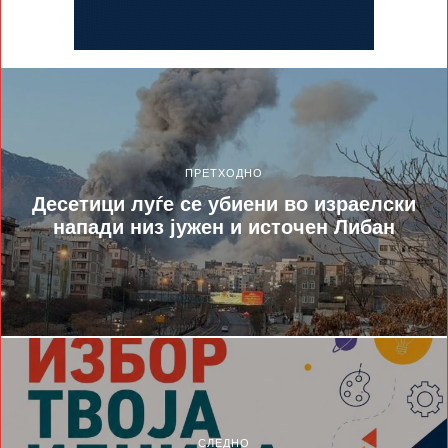
ПРЕТХОДНО
Десетици луѓе се убиени во израелски
напади низ јужен и источен Либан
СЛЕДНО