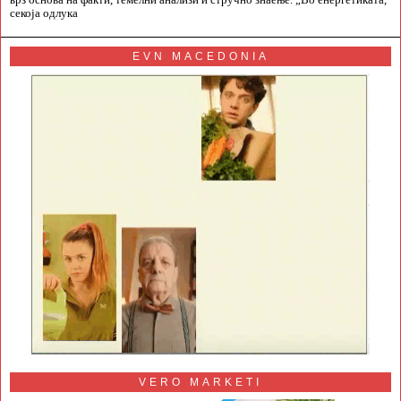
секоја одлука
EVN MACEDONIA
VERO MARKETI