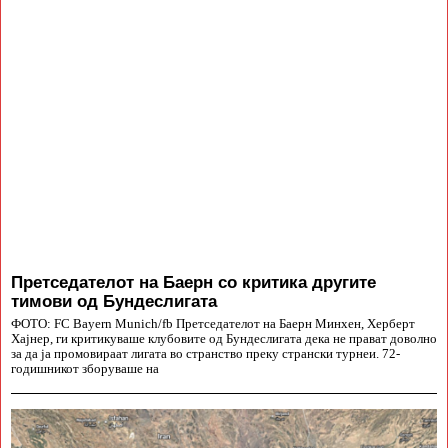
Претседателот на Баерн со критика другите
тимови од Бундеслигата
ФОТО: FC Bayern Munich/fb Претседателот на Баерн Минхен, Херберт
Хајнер, ги критикуваше клубовите од Бундеслигата дека не прават доволно
за да ја промовираат лигата во странство преку странски турнеи. 72-
годишникот зборуваше на