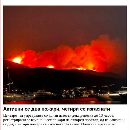
Aктивни се два пожари, четири се изгаснати
Центарот за управување со кризи извести дека денеска до 13 часот,
регистрирани се вкупно шест пожари на отворен простор, од кои активни
се два, а четири пожари се изгаснати. Активни: Општина Арачиново: