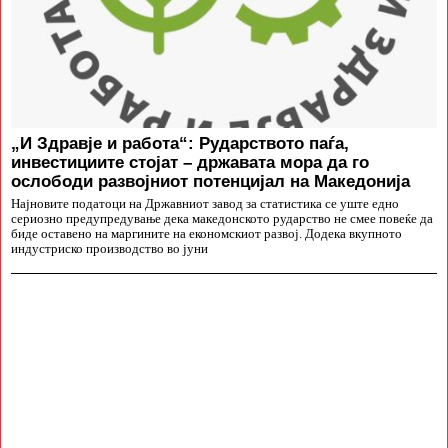
„И Здравје и работа“: Рударството паѓа,
инвестициите стојат – државата мора да го
ослободи развојниот потенцијал на Македонија
Најновите податоци на Државниот завод за статистика се уште едно
сериозно предупредување дека македонското рударство не смее повеќе да
биде оставено на маргините на економскиот развој. Додека вкупното
индустриско производство во јуни