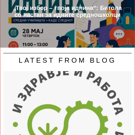
„Твој избор – твоја иднина“: Битола
со настан за идните средношколци
LATEST FROM BLOG