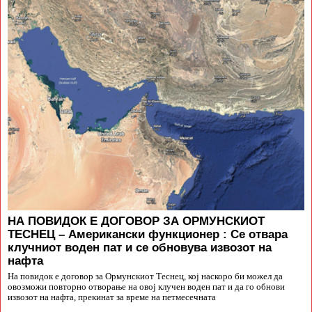
НА ПОВИДОК Е ДОГОВОР ЗА ОРМУНСКИОТ
ТЕСНЕЦ – Американски функционер : Се отвара
клучниот воден пат и се обновува извозот на
нафта
На повидок е договор за Ормунскиот Теснец, кој наскоро би можел да
овозможи повторно отворање на овој клучен воден пат и да го обнови
извозот на нафта, прекинат за време на петмесечната