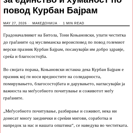
повод Курбан Бајрам
MAY 27, 2026
МАКЕДОНИЈА
1 MIN READ
Градоначалникот на Битола, Тони Коњановски, упати честитка
до граѓаните од муслиманска вероисповед по повод големиот
верски празник Курбан Бајрам, посакувајќи им добро здравје,
среќа и благосостојба.
Во својата порака, Коњановски истакна дека Курбан Бајрам е
празник кој ги носи вредностите на солидарноста,
помирувањето, благосостојбата и дарувањето, нагласувајќи ја
важноста на меѓусебното почитување и соживотот меѓу
граѓаните.
„Меѓусебното почитување, разбирање и соживот, нека ни
донесат многу заеднички и среќни мигови, соработка и
напредок за нас и нашата општина“, се наведува во честитката.