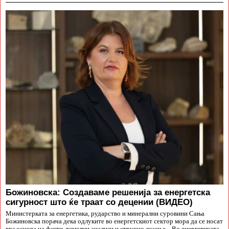
Божиновска: Создаваме решенија за енергетска
сигурност што ќе траат со децении (ВИДЕО)
Министерката за енергетика, рударство и минерални суровини Сања
Божиновска порача дека одлуките во енергетскиот сектор мора да се носат
врз основа на факти, темелни анализи и стручно знаење. „Во енергетиката,