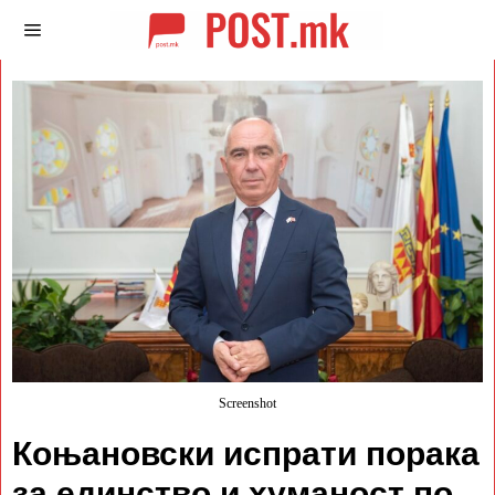
Screenshot
Коњановски испрати порака
за единство и хуманост по