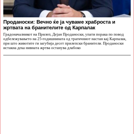
Проданоски: Вечно ќе ја чуваме храброста и
жртвата на бранителите од Карпалак
Градоначалникот на Прилеп, Дејан Проданоски, упати порака по повод
одбележувањето на 25-годишнината од трагичниот настан кај Карпалак,
при што животите ги загубија десет прилепски бранители. Проданоски
истакна дека нивната жртва останува длабоко