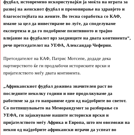
фудбал, истовремено искористувајќи ја моќта на играта за
развој на женскиот фудбал и промовирање на здравјето и
благосостојбата на жените. Во тесна соработка со КАФ,
имаме за цел да инвестираме во луѓе, да споделуваме
експертиза и да го подобриме позитивното и трајно
влијание на фудбалот врз заедниците на двата континента“,
рече претседателот на УЕФА, Александар Чеферин.
Претседателот на КАФ, Патрис Мотсепе, додаде дека
партнерството ќе ги продлабочи историските врски и
пријателството меѓу двата континента.
„Африканскиот фудбал доживеа значителен раст во
последните неколку години и ние продолжуваме да
работиме за да го направиме еден од најдобрите во светот.
Со потпишувањето на Меморандумот за разбирање со
УЕФА, ги зајакнуваме нашите историски врски и
пријателството меѓу Африка и Европа, што им овозможи на
некои од најдобрите африкански играчи да успеат во