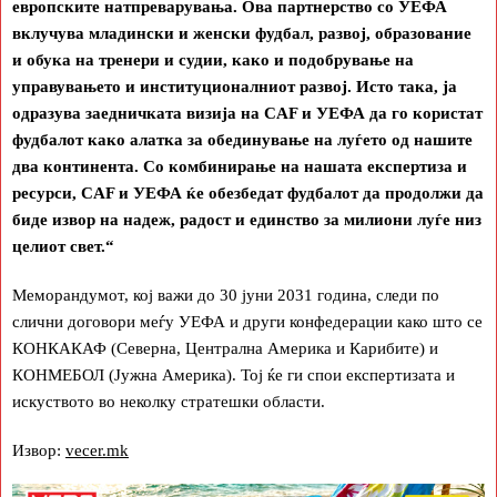
европските натпреварувања. Ова партнерство со УЕФА
вклучува младински и женски фудбал, развој, образование
и обука на тренери и судии, како и подобрување на
управувањето и институционалниот развој. Исто така, ја
одразува заедничката визија на CAF и УЕФА да го користат
фудбалот како алатка за обединување на луѓето од нашите
два континента. Со комбинирање на нашата експертиза и
ресурси, CAF и УЕФА ќе обезбедат фудбалот да продолжи да
биде извор на надеж, радост и единство за милиони луѓе низ
целиот свет.“
Меморандумот, кој важи до 30 јуни 2031 година, следи по
слични договори меѓу УЕФА и други конфедерации како што се
КОНКАКАФ (Северна, Централна Америка и Карибите) и
КОНМЕБОЛ (Јужна Америка). Тој ќе ги спои експертизата и
искуството во неколку стратешки области.
Извор:
vecer.mk