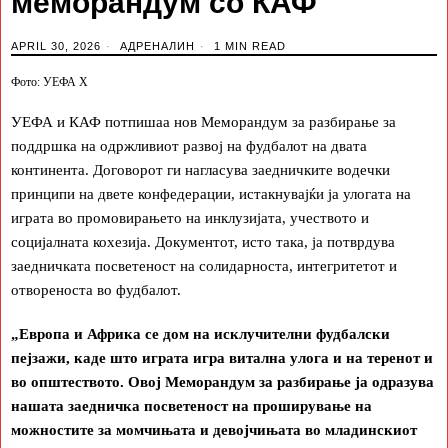
меморандум со КАФ
APRIL 30, 2026
АДРЕНАЛИН
1 MIN READ
Фото: УЕФА Х
УЕФА и КАФ потпишаа нов Меморандум за разбирање за
поддршка на одржливиот развој на фудбалот на двата
континента. Договорот ги нагласува заедничките водечки
принципи на двете конфедерации, истакнувајќи ја улогата на
играта во промовирањето на инклузијата, учеството и
социјалната кохезија. Документот, исто така, ја потврдува
заедничката посветеност на солидарноста, интегритетот и
отвореноста во фудбалот.
„Европа и Африка се дом на исклучителни фудбалски
пејзажи, каде што играта игра витална улога и на теренот и
во општеството. Овој Меморандум за разбирање ја одразува
нашата заедничка посветеност на проширување на
можностите за момчињата и девојчињата во младинскиот