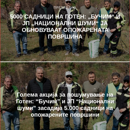
ПРЕТХОДНО
5000 САДНИЦИ НА ГОТЕН: „БУЧИМ“ И
ЈП „НАЦИОНАЛНИ ШУМИ“ ЈА
ОБНОВУВААТ ОПОЖАРЕНАТА
ПОВРШИНА
СЛЕДНО
Голема акција за пошумување на
Готен: “Бучим” и ЈП “Национални
шуми” засадија 5.000 садници на
опожарените површини