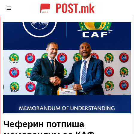
Чеферин потпиша