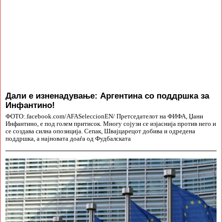
Дали е изненадување: Аргентина со поддршка за
Инфантино!
ФОТО:.facebook.com/AFASeleccionEN/ Претседателот на ФИФА, Џани
Инфантино, е под голем притисок. Многу сојузи се изјаснија против него и
се создава силна опозиција. Сепак, Швајцарецот добива и одредена
поддршка, а најновата доаѓа од Фудбалската