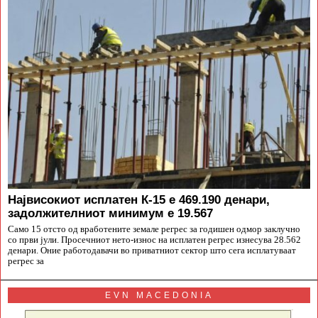
Највисокиот исплатен К-15 е 469.190 денари,
задолжителниот минимум е 19.567
Само 15 отсто од вработените земале регрес за годишен одмор заклучно
со први јули. Просечниот нето-износ на исплатен регрес изнесува 28.562
денари. Оние работодавачи во приватниот сектор што сега исплатуваат
регрес за
EVN MACEDONIA